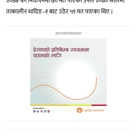
२०७४ को निर्वाचनमा ७० मत पाएका उनले २०७० सालमा
तत्कालीन धादिङ–१ बाट उठेर ५९ मत पाएका थिए ।