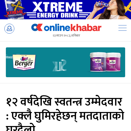
Skip
to
२३ साउन २०८३, शनिबार
content
१२ वर्षदेखि स्वतन्त्र उम्मेदवार
: एक्लै घुमिरहेछन् मतदाताको
घरदैलो