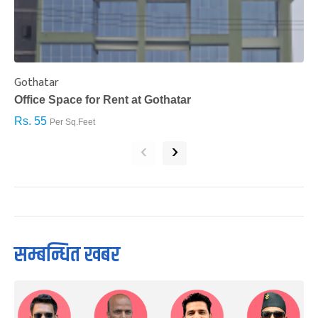
Gothatar
S
Office Space for Rent at Gothatar
H
Rs. 55
R
Per Sq.Feet
‹
›
सम्बन्धित खबर