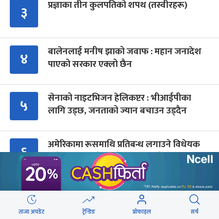
प्रज्ञाका तीन कुलपतिको शपथ (तस्वीरहरू)
३
बालेनलाई मनीष झाको जवाफ : महान जनादेश
४
पाएको सरकार एक्लो छैन
सेनाको नाइटभिजन हेलिकप्टर : भीआईपीका
५
लागि उड्छ, जनताको ज्यान बचाउन उड्दैन
अमेरिकामा रूसमाथि प्रतिबन्ध लगाउने विधेयक
६
पारित, भारतसहित ५ देशमा शतप्रतिशत भन्सार
शुल्क
शैक्षिक क्रेडिट बैंक : विदेशमा अध्ययन पूरा नगरी
७
फर्किए नेपालमा निरन्तरता
ताजा अपडेट
ट्रेन्डिङ
प्रोफाइल
सर्च