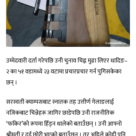
उम्मेदवारी दर्ता गरेपछि उनी चुनाव चिह्न मुढा लिएर धादिङ–
२ का ५१ वडामध्ये २३ वटामा प्रचारप्रचार गर्न पुगिसकेका
छन् ।
सरस्वती क्याम्पसबाट स्नातक तह उत्तीर्ण गेलाङलाई
नजिकबाट चिन्नेहरू जागिर छाडेपछि उनी राजनीतिक
‘फकिर’को रूपमा हिँड्न थालेको बताउँछन् । उनी आफ्नो
श्रीमती र दुई छोरी भएको बताउँछन् । तर अहिले कोही पनि