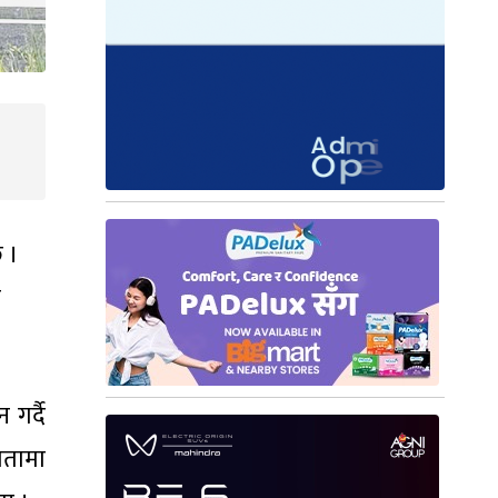
छ ।
न
गर्दै
ातामा