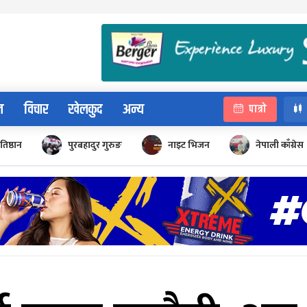
न
विचार
खेलकुद
अन्य
पात्रो
रतिष्ठान
पुरबहादुर गुरुङ
नाइट भिजन
नेपाली काँग्रेस