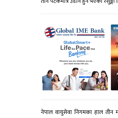
तीन पटकमात्र उडान हुने भएको रेसुङ्गा
नेपाल वायुसेवा निगमका हाल तीन म