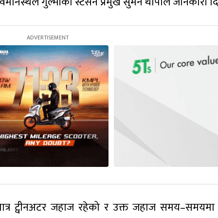
 विमानस्थल गुल्मीका स्टेसन प्रमुख सुमन थापाले जानकारी द
ात्र ट्वीनअटर जहाज रहेको र उक्त जहाज समय–समयमा 