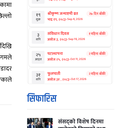
िकामा
श्रीकृष्ण जन्माष्टमी व्रत
िल्लो
२७ दिन बाँकी
१९
-
भाद्र १९, २०८३
Sep 4, 2026
शुक्र
संविधान दिवस
१ महिना बाँकी
३
-
असोज ३, २०८३
Sep 19, 2026
शनि
ँदेखि
घटस्थापना
२ महिना बाँकी
२५
िगमले
-
असोज २५, २०८३
Oct 11, 2026
आइत
ाडादर
फूलपाती
२ महिना बाँकी
३१
एकाले
-
असोज ३१ , २०८३
Oct 17, 2026
शनि
कार्तिक सङ्क्रान्ति
२ महिना बाँकी
१
सिफारिस
-
कार्तिक १, २०८३
Oct 18, 2026
आइत
महानवमी
२ महिना बाँकी
३
-
कार्तिक ३, २०८३
Oct 20, 2026
मंगल
संसद्को विशेष दिनमा