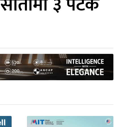
ब सातामा ३ पटक