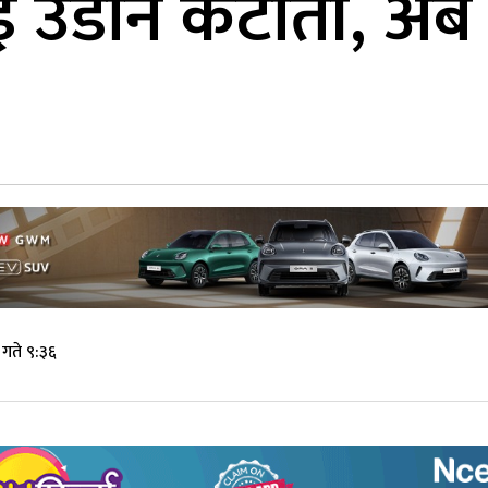
ाई उडान कटौती, अ
गते ९:३६