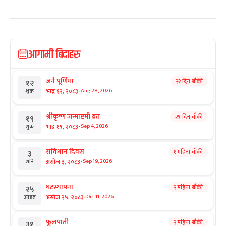
आगामी बिदाहरु
जनै पूर्णिमा
२२ दिन बाँकी
१२
-
भाद्र १२, २०८३
Aug 28, 2026
शुक्र
श्रीकृष्ण जन्माष्टमी व्रत
२९ दिन बाँकी
१९
-
भाद्र १९, २०८३
Sep 4, 2026
शुक्र
संविधान दिवस
१ महिना बाँकी
३
-
असोज ३, २०८३
Sep 19, 2026
शनि
घटस्थापना
२ महिना बाँकी
२५
-
असोज २५, २०८३
Oct 11, 2026
आइत
फूलपाती
२ महिना बाँकी
३१