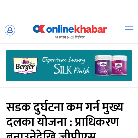
Skip
to
२१ साउन २०८३, बिहीबार
content
सडक दुर्घटना कम गर्न मुख्य
दलका योजना : प्राधिकरण
बनाउनेदेखि जीपीएस