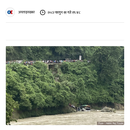
अनलाइनखबर
२०८२ फागुन ११ गते १९:४८