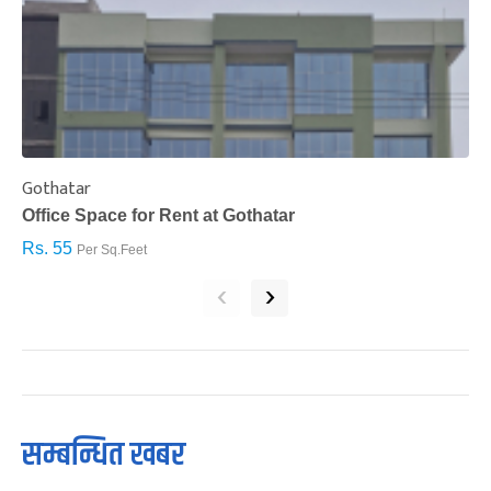
Gothatar
S
Office Space for Rent at Gothatar
H
Rs. 55
R
Per Sq.Feet
‹
›
सम्बन्धित खबर