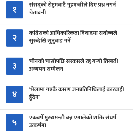
संसद्को रोष्ट्रमबाटै गृहमन्त्रीले दिए प्रश्न नगर्न
१
चेतावनी
कांग्रेसको आधिकारिकता विवादमा सर्वोच्चले
२
सुरुदेखि सुनुवाइ गर्ने
चीनको चासोपछि सरकारले रद्द गर्‍यो तिब्बती
३
अध्ययन सम्मेलन
‘भेलामा गएकै कारण जनप्रतिनिधिलाई कारबाही
४
हुँदैन’
एकवर्षे मुख्यमन्त्री बन्न एमालेको शक्ति संघर्ष
५
उत्कर्षमा