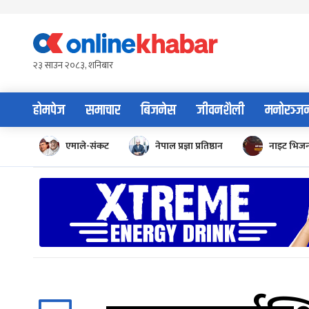
Skip
to
content
२३ साउन २०८३, शनिबार
होमपेज
समाचार
बिजनेस
जीवनशैली
मनोरञ्ज
एमाले-संकट
नेपाल प्रज्ञा प्रतिष्ठान
नाइट भिज