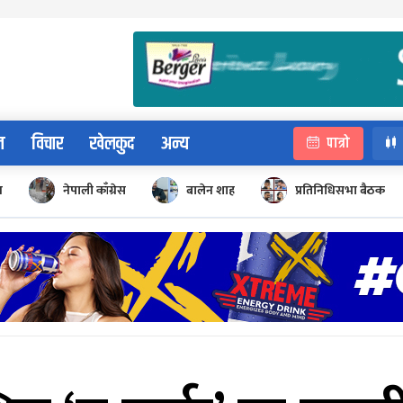
न
विचार
खेलकुद
अन्य
पात्रो
न
नेपाली काँग्रेस
बालेन शाह
प्रतिनिधिसभा बैठक