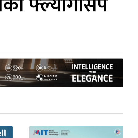
लीको फ्ल्यागसिप