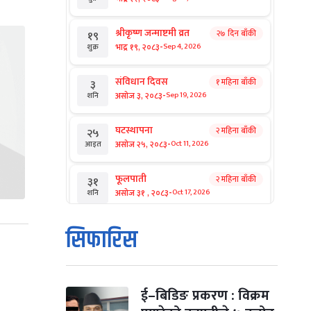
श्रीकृष्ण जन्माष्टमी व्रत
२७ दिन बाँकी
१९
-
भाद्र १९, २०८३
Sep 4, 2026
शुक्र
संविधान दिवस
१ महिना बाँकी
३
-
असोज ३, २०८३
Sep 19, 2026
शनि
घटस्थापना
२ महिना बाँकी
२५
-
असोज २५, २०८३
Oct 11, 2026
आइत
फूलपाती
२ महिना बाँकी
३१
-
असोज ३१ , २०८३
Oct 17, 2026
शनि
कार्तिक सङ्क्रान्ति
२ महिना बाँकी
१
सिफारिस
-
कार्तिक १, २०८३
Oct 18, 2026
आइत
महानवमी
२ महिना बाँकी
३
-
कार्तिक ३, २०८३
Oct 20, 2026
मंगल
ई–बिडिङ प्रकरण : विक्रम