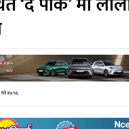
थित ‘द पार्क’ मा ला
न
 गते १७:५६