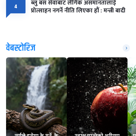
ब्लु बस सेवाबाट लैंगिक असमानतालाई
४
प्रोत्साहन नगर्ने नीति लिएका हौं : मन्त्री बादी
वेबस्टोरिज