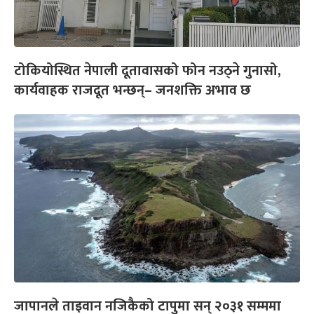
टोकियोस्थित नेपाली दूतावासको फोन नउठ्ने गुनासो,
कार्यवाहक राजदूत भन्छन्– जनशक्ति अभाव छ
जापानले ताइवान नजिकैको टापुमा सन् २०३१ सम्ममा