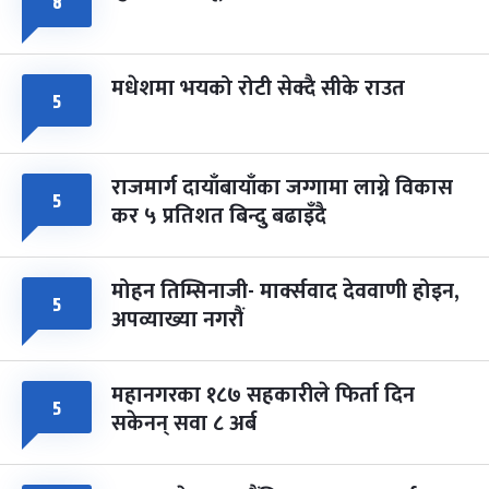
८
मधेशमा भयको रोटी सेक्दै सीके राउत
५
राजमार्ग दायाँबायाँका जग्गामा लाग्ने विकास
५
कर ५ प्रतिशत बिन्दु बढाइँदै
मोहन तिम्सिनाजी- मार्क्सवाद देववाणी होइन,
५
अपव्याख्या नगरौं
महानगरका १८७ सहकारीले फिर्ता दिन
५
सकेनन् सवा ८ अर्ब