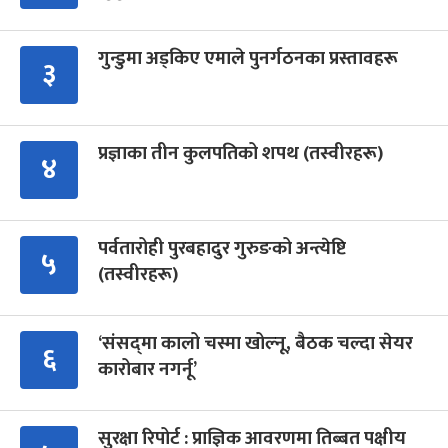
गुन्डुमा अड्किए एमाले पुनर्गठनका प्रस्तावहरू
३
प्रज्ञाका तीन कुलपतिको शपथ (तस्वीरहरू)
४
पर्वतारोही पुरबहादुर गुरुङको अन्त्येष्टि
५
(तस्वीरहरू)
‘संसद्‍मा कालो चस्मा खोल्नू, बैठक चल्दा सेयर
६
कारोबार नगर्नू’
सुरक्षा रिपोर्ट : प्राज्ञिक आवरणमा तिब्बत पक्षीय