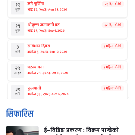
जनै पूर्णिमा
२१ दिन बाँकी
१२
-
भाद्र १२, २०८३
Aug 28, 2026
शुक्र
श्रीकृष्ण जन्माष्टमी व्रत
२८ दिन बाँकी
१९
-
भाद्र १९, २०८३
Sep 4, 2026
शुक्र
संविधान दिवस
१ महिना बाँकी
३
-
असोज ३, २०८३
Sep 19, 2026
शनि
घटस्थापना
२ महिना बाँकी
२५
-
असोज २५, २०८३
Oct 11, 2026
आइत
फूलपाती
२ महिना बाँकी
३१
-
असोज ३१ , २०८३
Oct 17, 2026
शनि
कार्तिक सङ्क्रान्ति
२ महिना बाँकी
१
सिफारिस
-
कार्तिक १, २०८३
Oct 18, 2026
आइत
ई–बिडिङ प्रकरण : विक्रम पाण्डेको
महानवमी
२ महिना बाँकी
३