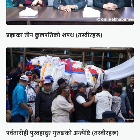
प्रज्ञाका तीन कुलपतिको शपथ (तस्वीरहरू)
पर्वतारोही पुरबहादुर गुरुङको अन्त्येष्टि (तस्वीरहरू)