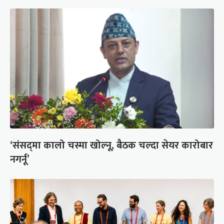
‘संसद्‍मा कालो चस्मा खोल्नू, बैठक चल्दा सेयर कारोबार
नगर्नू’