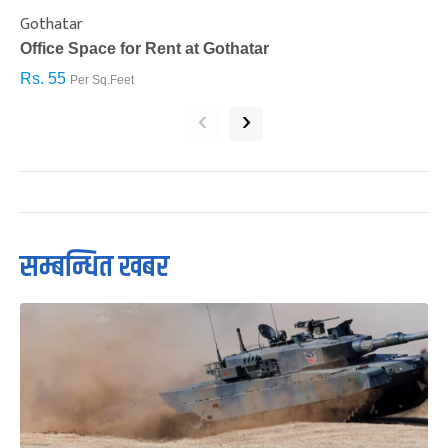
Gothatar
S
Office Space for Rent at Gothatar
H
Rs. 55
R
Per Sq.Feet
‹
›
सम्बन्धित खबर