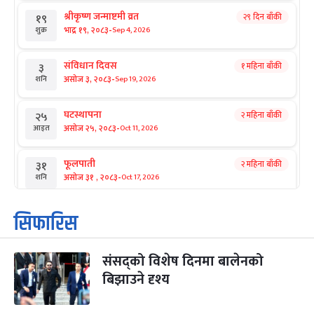
श्रीकृष्ण जन्माष्टमी व्रत
२९ दिन बाँकी
१९
-
भाद्र १९, २०८३
Sep 4, 2026
शुक्र
संविधान दिवस
१ महिना बाँकी
३
-
असोज ३, २०८३
Sep 19, 2026
शनि
घटस्थापना
२ महिना बाँकी
२५
-
असोज २५, २०८३
Oct 11, 2026
आइत
फूलपाती
२ महिना बाँकी
३१
-
असोज ३१ , २०८३
Oct 17, 2026
शनि
कार्तिक सङ्क्रान्ति
२ महिना बाँकी
१
सिफारिस
-
कार्तिक १, २०८३
Oct 18, 2026
आइत
संसद्को विशेष दिनमा बालेनको
महानवमी
२ महिना बाँकी
३
-
बिझाउने दृश्य
कार्तिक ३, २०८३
Oct 20, 2026
मंगल
विजयादशमी
२ महिना बाँकी
४