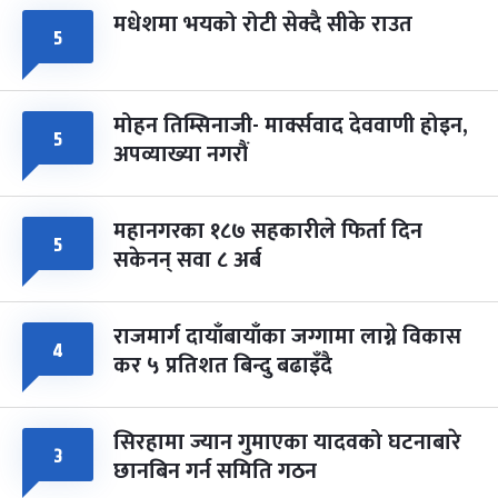
मधेशमा भयको रोटी सेक्दै सीके राउत
५
मोहन तिम्सिनाजी- मार्क्सवाद देववाणी होइन,
५
अपव्याख्या नगरौं
महानगरका १८७ सहकारीले फिर्ता दिन
५
सकेनन् सवा ८ अर्ब
राजमार्ग दायाँबायाँका जग्गामा लाग्ने विकास
४
कर ५ प्रतिशत बिन्दु बढाइँदै
सिरहामा ज्यान गुमाएका यादवको घटनाबारे
३
छानबिन गर्न समिति गठन