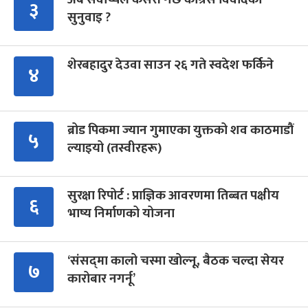
३
सुनुवाइ ?
शेरबहादुर देउवा साउन २६ गते स्वदेश फर्किने
४
ब्रोड पिकमा ज्यान गुमाएका युक्तको शव काठमाडौं
५
ल्याइयो (तस्वीरहरू)
सुरक्षा रिपोर्ट : प्राज्ञिक आवरणमा तिब्बत पक्षीय
६
भाष्य निर्माणको योजना
‘संसद्‍मा कालो चस्मा खोल्नू, बैठक चल्दा सेयर
७
कारोबार नगर्नू’