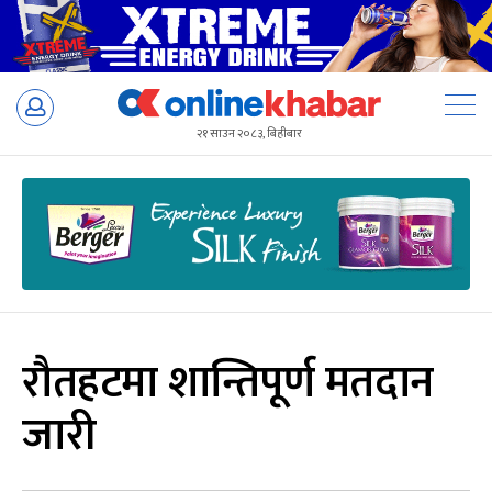
Skip
to
२१ साउन २०८३, बिहीबार
content
रौतहटमा शान्तिपूर्ण मतदान
जारी