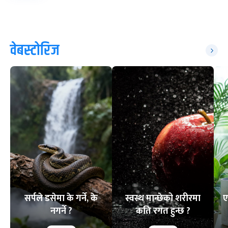
वेबस्टोरिज
सर्पले डसेमा के गर्ने, के
स्वस्थ मान्छेको शरीरमा
ए
नगर्ने ?
कति रगत हुन्छ ?