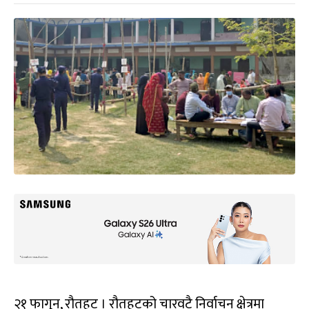
२१ फागुन, रौतहट । रौतहटको चारवटै निर्वाचन क्षेत्रमा