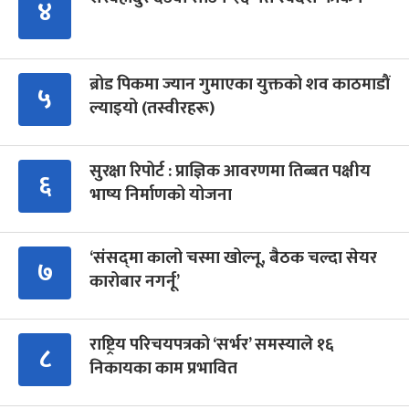
४
ब्रोड पिकमा ज्यान गुमाएका युक्तको शव काठमाडौं
५
ल्याइयो (तस्वीरहरू)
सुरक्षा रिपोर्ट : प्राज्ञिक आवरणमा तिब्बत पक्षीय
६
भाष्य निर्माणको योजना
‘संसद्‍मा कालो चस्मा खोल्नू, बैठक चल्दा सेयर
७
कारोबार नगर्नू’
राष्ट्रिय परिचयपत्रको ‘सर्भर’ समस्याले १६
८
निकायका काम प्रभावित