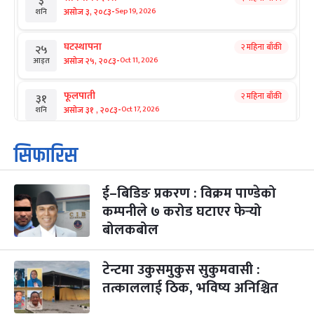
३
-
असोज ३, २०८३
Sep 19, 2026
शनि
घटस्थापना
२ महिना बाँकी
२५
-
असोज २५, २०८३
Oct 11, 2026
आइत
फूलपाती
२ महिना बाँकी
३१
-
असोज ३१ , २०८३
Oct 17, 2026
शनि
कार्तिक सङ्क्रान्ति
२ महिना बाँकी
१
सिफारिस
-
कार्तिक १, २०८३
Oct 18, 2026
आइत
ई–बिडिङ प्रकरण : विक्रम पाण्डेको
महानवमी
२ महिना बाँकी
३
-
कम्पनीले ७ करोड घटाएर फेर्‍यो
कार्तिक ३, २०८३
Oct 20, 2026
मंगल
बोलकबोल
विजयादशमी
२ महिना बाँकी
४
-
कार्तिक ४, २०८३
Oct 21, 2026
बुध
टेन्टमा उकुसमुकुस सुकुमवासी :
तत्काललाई ठिक, भविष्य अनिश्चित
पापा‌ङ्कुशा एकादशी व्रत
२ महिना बाँकी
५
-
कार्तिक ५, २०८३
Oct 22, 2026
बिहि