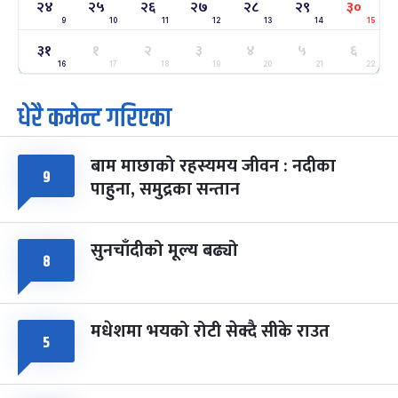
-
फाल्गुन २४, २०८३
Mar 8, 2027
सोम
२४
२५
२६
२७
२८
२९
३०
9
10
11
12
13
14
15
ग्याल्पो ल्होसार
७ महिना बाँकी
२५
३१
१
२
३
४
५
६
-
फाल्गुन २५, २०८३
Mar 9, 2027
मंगल
16
17
18
19
20
21
22
धेरै कमेन्ट गरिएका
पूर्णिमा व्रत
७ महिना बाँकी
७
-
चैत्र ७, २०८३
Mar 21, 2027
आइत
बाम माछाको रहस्यमय जीवन : नदीका
फागुपूर्णिमा
७ महिना बाँकी
८
९
पाहुना, समुद्रका सन्तान
-
चैत्र ८, २०८३
Mar 22, 2027
सोम
सुनचाँदीको मूल्य बढ्यो
८
मधेशमा भयको रोटी सेक्दै सीके राउत
५