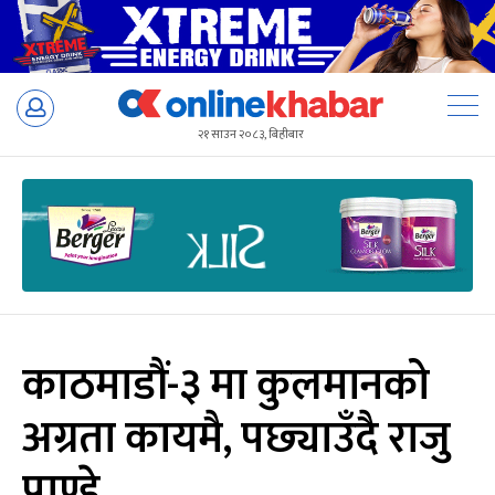
Skip
to
२१ साउन २०८३, बिहीबार
content
काठमाडौं-३ मा कुलमानको
अग्रता कायमै, पछ्याउँदै राजु
पाण्डे