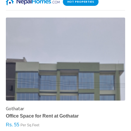
HOT PROPERTIES
Gothatar
S
Office Space for Rent at Gothatar
H
Rs. 55
R
Per Sq.Feet