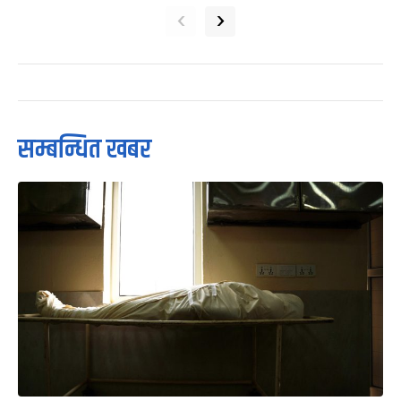
‹
›
सम्बन्धित खबर