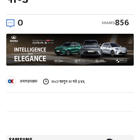
0
856
SHARES
अनलाइनखबर
२०८२ फागुन २२ गते ३:४६