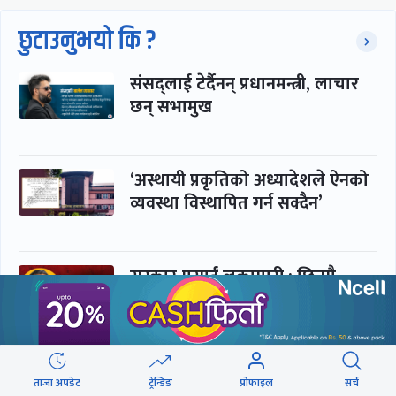
छुटाउनुभयो कि ?
संसद्लाई टेर्दैनन् प्रधानमन्त्री, लाचार
छन् सभामुख
‘अस्थायी प्रकृतिको अध्यादेशले ऐनको
व्यवस्था विस्थापित गर्न सक्दैन’
सरकार-प्रसाईं लुकामारी : छिनमै
पक्राउ, तुरुन्तै रिहा
‘कामचलाउ’ नेतृत्वले थलियो स्वास्थ्य
ताजा अपडेट
ट्रेन्डिङ
प्रोफाइल
सर्च
क्षेत्र