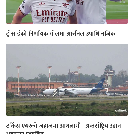
ट्रोसार्डको निर्णायक गोलमा आर्सनल उपाधि नजिक
टर्किस एयरको जहाजमा आगलागी : अन्तर्राष्ट्रिय उडान