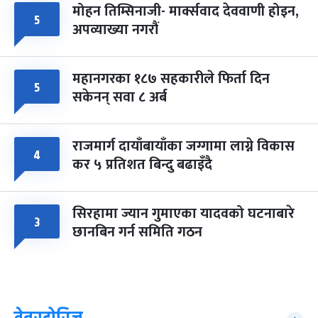
मोहन तिम्सिनाजी- मार्क्सवाद देववाणी होइन,
५
अपव्याख्या नगरौं
महानगरका १८७ सहकारीले फिर्ता दिन
५
सकेनन् सवा ८ अर्ब
राजमार्ग दायाँबायाँका जग्गामा लाग्ने विकास
४
कर ५ प्रतिशत बिन्दु बढाइँदै
सिरहामा ज्यान गुमाएका यादवको घटनाबारे
३
छानबिन गर्न समिति गठन