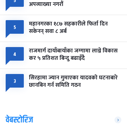
५
अपव्याख्या नगरौं
महानगरका १८७ सहकारीले फिर्ता दिन
५
सकेनन् सवा ८ अर्ब
राजमार्ग दायाँबायाँका जग्गामा लाग्ने विकास
४
कर ५ प्रतिशत बिन्दु बढाइँदै
सिरहामा ज्यान गुमाएका यादवको घटनाबारे
३
छानबिन गर्न समिति गठन
वेबस्टोरिज