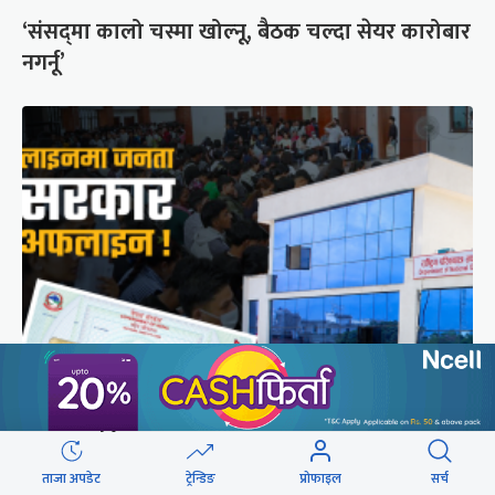
‘संसद्‍मा कालो चस्मा खोल्नू, बैठक चल्दा सेयर कारोबार
नगर्नू’
राष्ट्रिय परिचयपत्रको ‘सर्भर’ समस्याले १६ निकायका
काम प्रभावित
ताजा अपडेट
ट्रेन्डिङ
प्रोफाइल
सर्च