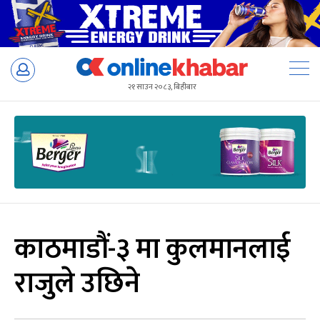
Skip
to
२१ साउन २०८३, बिहीबार
content
काठमाडौं-३ मा कुलमानलाई
राजुले उछिने