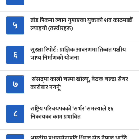
ब्रोड पिकमा ज्यान गुमाएका युक्तको शव काठमाडौं
५
ल्याइयो (तस्वीरहरू)
सुरक्षा रिपोर्ट : प्राज्ञिक आवरणमा तिब्बत पक्षीय
६
भाष्य निर्माणको योजना
‘संसद्‍मा कालो चस्मा खोल्नू, बैठक चल्दा सेयर
७
कारोबार नगर्नू’
राष्ट्रिय परिचयपत्रको ‘सर्भर’ समस्याले १६
८
निकायका काम प्रभावित
भारतीय प्रधानसेनापति धिरज सेठ नेपाल आउँदै