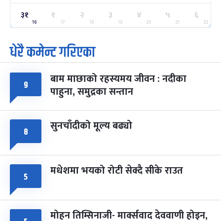
ग्याल्पो ल्होसार
७ महिना बाँकी
२५
३१
१
२
३
४
५
६
-
फाल्गुन २५, २०८३
Mar 9, 2027
मंगल
16
17
18
19
20
21
22
धेरै कमेन्ट गरिएका
पूर्णिमा व्रत
७ महिना बाँकी
७
-
चैत्र ७, २०८३
Mar 21, 2027
आइत
बाम माछाको रहस्यमय जीवन : नदीका
फागुपूर्णिमा
७ महिना बाँकी
८
९
पाहुना, समुद्रका सन्तान
-
चैत्र ८, २०८३
Mar 22, 2027
सोम
सुनचाँदीको मूल्य बढ्यो
८
मधेशमा भयको रोटी सेक्दै सीके राउत
५
मोहन तिम्सिनाजी- मार्क्सवाद देववाणी होइन,