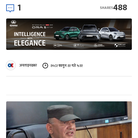
1
488
SHARES
अनलाइनखबर
२०८२ फागुन २२ गते ५:२२