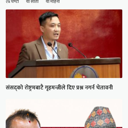
२४ घण्टा
यो साता
यो महिना
संसद्को रोष्ट्रमबाटै गृहमन्त्रीले दिए प्रश्न नगर्न चेतावनी