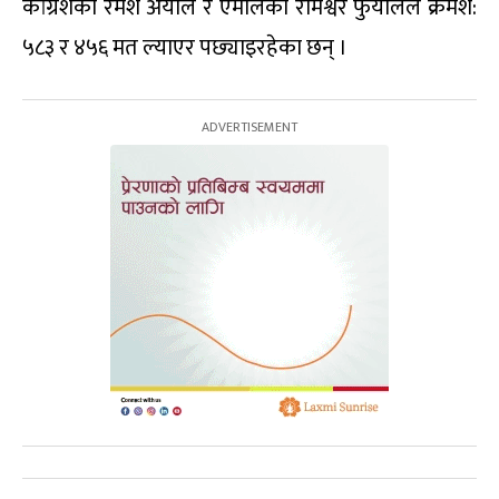
कांग्रेशका रमेश अर्याल र एमालेका रामेश्वर फुयाँलले क्रमश:
५८३ र ४५६ मत ल्याएर पछ्याइरहेका छन् ।