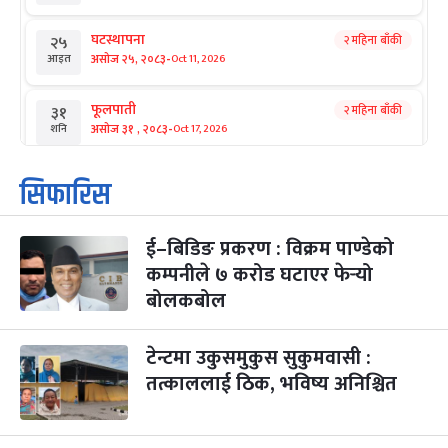
घटस्थापना
२ महिना बाँकी
२५
-
असोज २५, २०८३
Oct 11, 2026
आइत
फूलपाती
२ महिना बाँकी
३१
-
असोज ३१ , २०८३
Oct 17, 2026
शनि
कार्तिक सङ्क्रान्ति
२ महिना बाँकी
१
सिफारिस
-
कार्तिक १, २०८३
Oct 18, 2026
आइत
ई–बिडिङ प्रकरण : विक्रम पाण्डेको
महानवमी
२ महिना बाँकी
३
-
कम्पनीले ७ करोड घटाएर फेर्‍यो
कार्तिक ३, २०८३
Oct 20, 2026
मंगल
बोलकबोल
विजयादशमी
२ महिना बाँकी
४
-
कार्तिक ४, २०८३
Oct 21, 2026
बुध
टेन्टमा उकुसमुकुस सुकुमवासी :
तत्काललाई ठिक, भविष्य अनिश्चित
पापा‌ङ्कुशा एकादशी व्रत
२ महिना बाँकी
५
-
कार्तिक ५, २०८३
Oct 22, 2026
बिहि