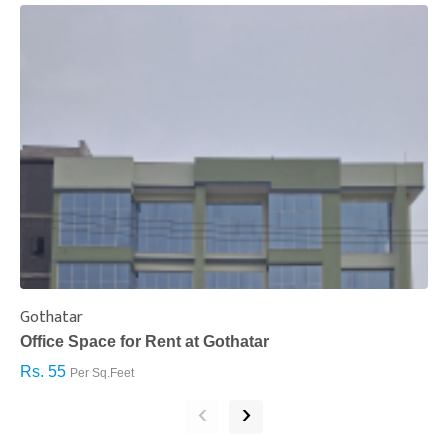
Gothatar
S
Office Space for Rent at Gothatar
H
Rs. 55
R
Per Sq.Feet
‹
›