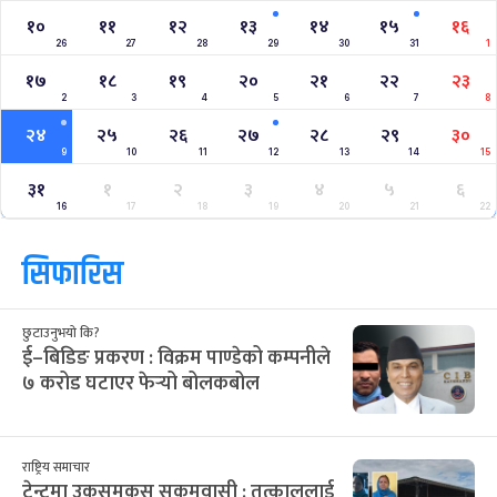
१०
११
१२
१३
१४
१५
१६
26
27
28
29
30
31
1
१७
१८
१९
२०
२१
२२
२३
2
3
4
5
6
7
8
२४
२५
२६
२७
२८
२९
३०
9
10
11
12
13
14
15
३१
१
२
३
४
५
६
16
17
18
19
20
21
22
सिफारिस
छुटाउनुभयो कि?
ई–बिडिङ प्रकरण : विक्रम पाण्डेको कम्पनीले
७ करोड घटाएर फेर्‍यो बोलकबोल
राष्ट्रिय समाचार
टेन्टमा उकुसमुकुस सुकुमवासी : तत्काललाई