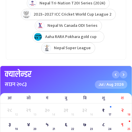
Nepal Tri-Nation T20I Series (2024)
2023–2027 ICC Cricket World Cup League 2
Nepal Vs Canada ODI Series
Aaha RARA Pokhara gold cup
Nepal Super League
क्यालेन्डर
साउन २०८३
Jul
Aug 2026
/
आ
सो
मं
बु
बि
शु
श
२८
२९
३०
३१
३२
१
२
12
13
14
15
16
17
18
३
४
५
६
७
८
९
19
20
21
22
23
24
25