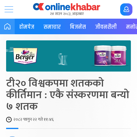
२४ साउन २०८३, आइतबार
होमपेज
समाचार
बिजनेस
जीवनशैली
मनोर
टी२० विश्वकपमा शतकको
कीर्तिमान : एकै संस्करणमा बन्यो
७ शतक
२०८२ फागुन २२ गते ११:४६