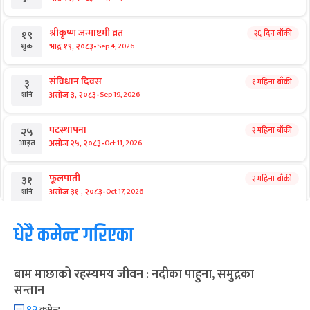
श्रीकृष्ण जन्माष्टमी व्रत
२६ दिन बाँकी
१९
-
भाद्र १९, २०८३
Sep 4, 2026
शुक्र
संविधान दिवस
१ महिना बाँकी
३
-
असोज ३, २०८३
Sep 19, 2026
शनि
घटस्थापना
२ महिना बाँकी
२५
-
असोज २५, २०८३
Oct 11, 2026
आइत
फूलपाती
२ महिना बाँकी
३१
-
असोज ३१ , २०८३
Oct 17, 2026
शनि
कार्तिक सङ्क्रान्ति
धेरै कमेन्ट गरिएका
२ महिना बाँकी
१
-
कार्तिक १, २०८३
Oct 18, 2026
आइत
बाम माछाको रहस्यमय जीवन : नदीका पाहुना, समुद्रका
महानवमी
२ महिना बाँकी
३
सन्तान
-
कार्तिक ३, २०८३
Oct 20, 2026
मंगल
१२
कमेन्ट