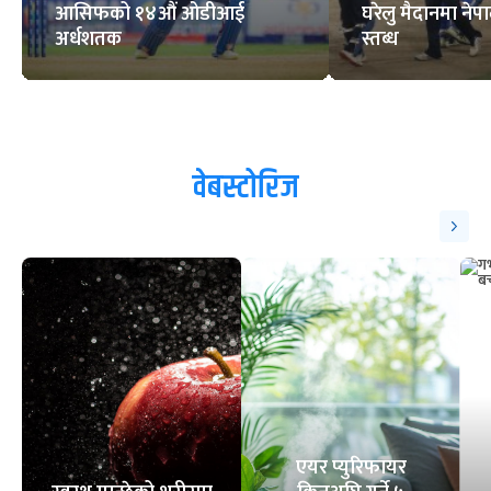
आसिफको १४औं ओडीआई
घरेलु मैदानमा नेप
अर्धशतक
स्तब्ध
वेबस्टोरिज
एयर प्युरिफायर