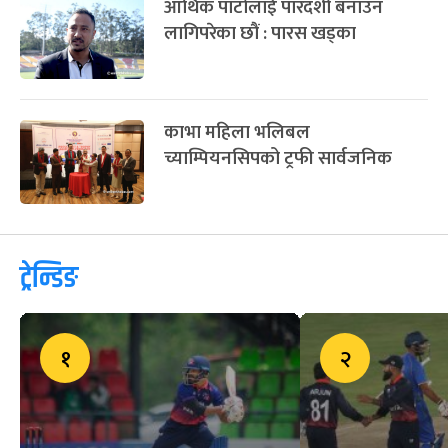
आर्थिक पाटोलाई पारदर्शी बनाउन
लागिपरेका छौं : पारस खड्का
काभा महिला भलिबल
च्याम्पियनसिपको ट्रफी सार्वजनिक
ट्रेन्डिङ
१
२