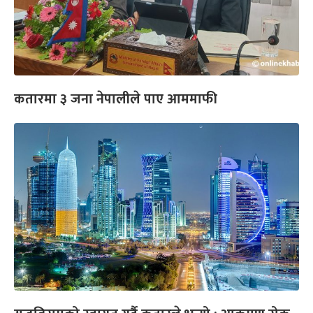
कतारमा ३ जना नेपालीले पाए आममाफी