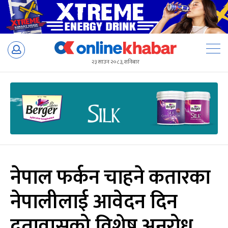
Skip
to
२३ साउन २०८३, शनिबार
content
नेपाल फर्कन चाहने कतारका
नेपालीलाई आवेदन दिन
दूतावासको विशेष अनुरोध