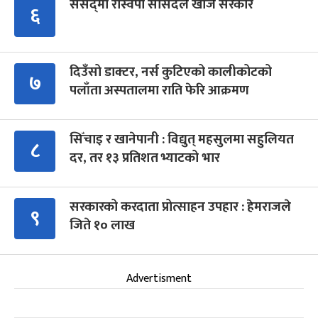
संसद्‍मा रास्वपा सांसदले खोजे सरकार
६
दिउँसो डाक्टर, नर्स कुटिएको कालीकोटको
७
पलाँता अस्पतालमा राति फेरि आक्रमण
सिँचाइ र खानेपानी : विद्युत् महसुलमा सहुलियत
८
दर, तर १३ प्रतिशत भ्याटको भार
सरकारको करदाता प्रोत्साहन उपहार : हेमराजले
९
जिते १० लाख
Advertisment