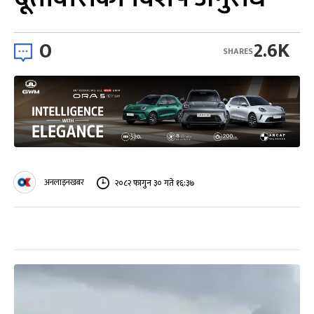
0
2.6K
SHARES
अनलाइनखबर
२०८२ फागुन ३० गते १६:३७