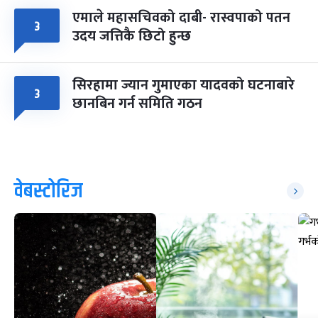
एमाले महासचिवको दाबी- रास्वपाको पतन
३
उदय जत्तिकै छिटो हुन्छ
सिरहामा ज्यान गुमाएका यादवको घटनाबारे
३
छानबिन गर्न समिति गठन
वेबस्टोरिज