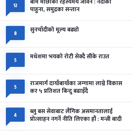
बाम माछाको रहस्यमय जीवन : नदीका
फागुपूर्णिमा
७ महिना बाँकी
८
१२
पाहुना, समुद्रका सन्तान
-
चैत्र ८, २०८३
Mar 22, 2027
सोम
सुनचाँदीको मूल्य बढ्यो
८
मधेशमा भयको रोटी सेक्दै सीके राउत
५
राजमार्ग दायाँबायाँका जग्गामा लाग्ने विकास
५
कर ५ प्रतिशत बिन्दु बढाइँदै
ब्लु बस सेवाबाट लैंगिक असमानतालाई
४
प्रोत्साहन नगर्ने नीति लिएका हौं : मन्त्री बादी