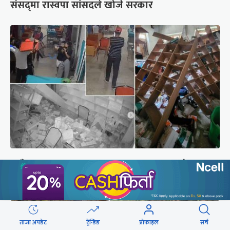
संसद्‍मा रास्वपा सांसदले खोजे सरकार
दिउँसो डाक्टर, नर्स कुटिएको कालीकोटको पलाँता
अस्पतालमा राति फेरि आक्रमण
ताजा अपडेट
ट्रेन्डिङ
प्रोफाइल
सर्च