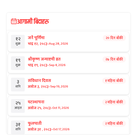
आगामी बिदाहरु
जनै पूर्णिमा
२० दिन बाँकी
१२
-
भाद्र १२, २०८३
Aug 28, 2026
शुक्र
श्रीकृष्ण जन्माष्टमी व्रत
२७ दिन बाँकी
१९
-
भाद्र १९, २०८३
Sep 4, 2026
शुक्र
संविधान दिवस
१ महिना बाँकी
३
-
असोज ३, २०८३
Sep 19, 2026
शनि
घटस्थापना
२ महिना बाँकी
२५
-
असोज २५, २०८३
Oct 11, 2026
आइत
फूलपाती
२ महिना बाँकी
३१
-
असोज ३१ , २०८३
Oct 17, 2026
शनि