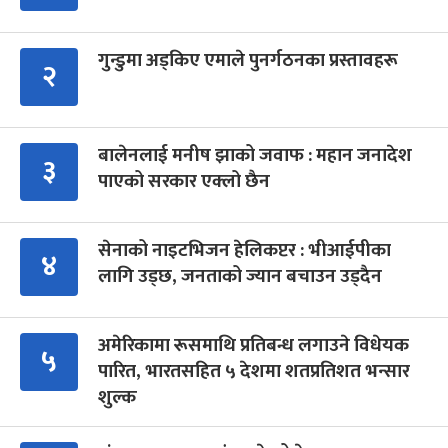
गुन्डुमा अड्किए एमाले पुनर्गठनका प्रस्तावहरू
२
बालेनलाई मनीष झाको जवाफ : महान जनादेश
३
पाएको सरकार एक्लो छैन
सेनाको नाइटभिजन हेलिकप्टर : भीआईपीका
४
लागि उड्छ, जनताको ज्यान बचाउन उड्दैन
अमेरिकामा रूसमाथि प्रतिबन्ध लगाउने विधेयक
५
पारित, भारतसहित ५ देशमा शतप्रतिशत भन्सार
शुल्क