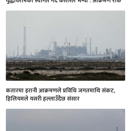
युद्धविरामको स्वागत गर्दै कतारले भन्यो : आक्रमण रोक
कतारमा इरानी आक्रमणले प्रविधि जगतमाथि संकट,
हिलियमले यसरी हल्लाउँदैछ संसार