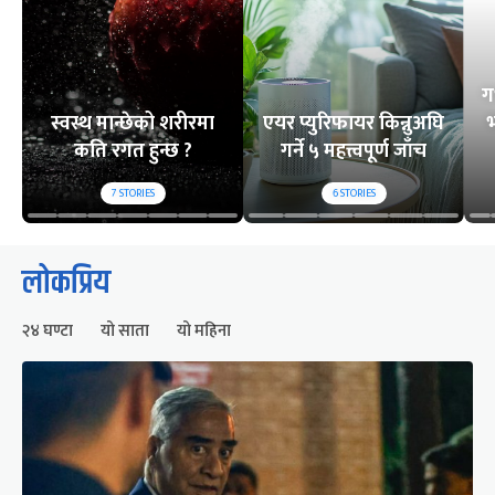
ग
स्वस्थ मान्छेको शरीरमा
एयर प्युरिफायर किन्नुअघि
भ
कति रगत हुन्छ ?
गर्ने ५ महत्त्वपूर्ण जाँच
7
STORIES
6
STORIES
लोकप्रिय
२४ घण्टा
यो साता
यो महिना