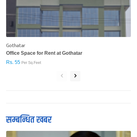
Gothatar
S
Office Space for Rent at Gothatar
H
Rs. 55
R
Per Sq.Feet
‹
›
सम्बन्धित खबर