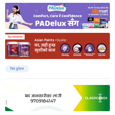
जिप दुर्टघना