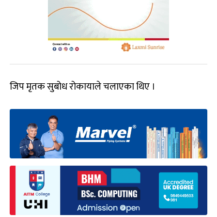
जिप मृतक सुबोध रोकायाले चलाएका थिए ।