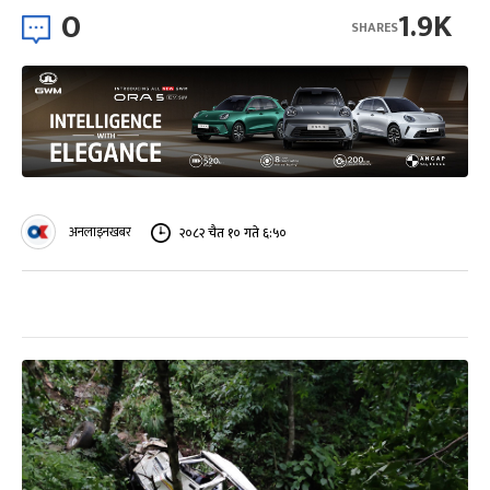
0
1.9K
SHARES
अनलाइनखबर
२०८२ चैत १० गते ६:५०