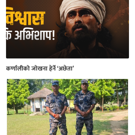
कर्णालीको जोखना हेर्ने ‘अछेता’