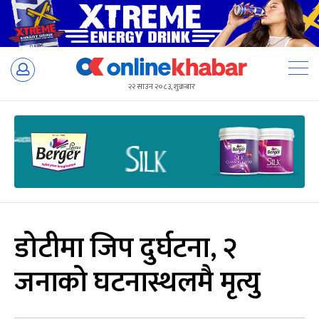
Skip
to
२२ साउन २०८३, शुक्रबार
content
डोटीमा जिप दुर्घटना, २
जनाको घटनास्थलमै मृत्यु