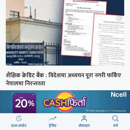
शैक्षिक क्रेडिट बैंक : विदेशमा अध्ययन पूरा नगरी फर्किए
नेपालमा निरन्तरता
छुटाउनुभयो कि ?
संसद्लाई टेर्दैनन् प्रधानमन्त्री, लाचार
छन् सभामुख
ताजा अपडेट
ट्रेन्डिङ
प्रोफाइल
सर्च