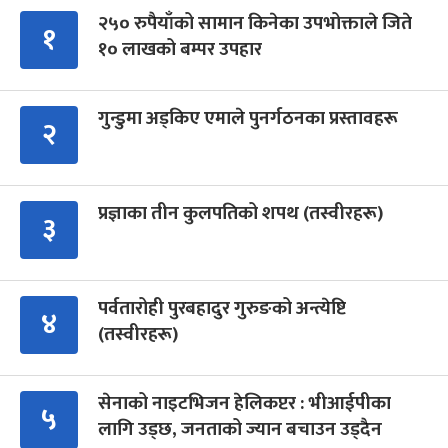
२५० रुपैयाँको सामान किनेका उपभोक्ताले जिते
१
१० लाखको बम्पर उपहार
गुन्डुमा अड्किए एमाले पुनर्गठनका प्रस्तावहरू
२
प्रज्ञाका तीन कुलपतिको शपथ (तस्वीरहरू)
३
पर्वतारोही पुरबहादुर गुरुङको अन्त्येष्टि
४
(तस्वीरहरू)
सेनाको नाइटभिजन हेलिकप्टर : भीआईपीका
५
लागि उड्छ, जनताको ज्यान बचाउन उड्दैन