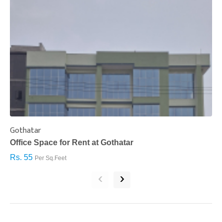
Gothatar
S
Office Space for Rent at Gothatar
H
Rs. 55
R
Per Sq.Feet
‹
›