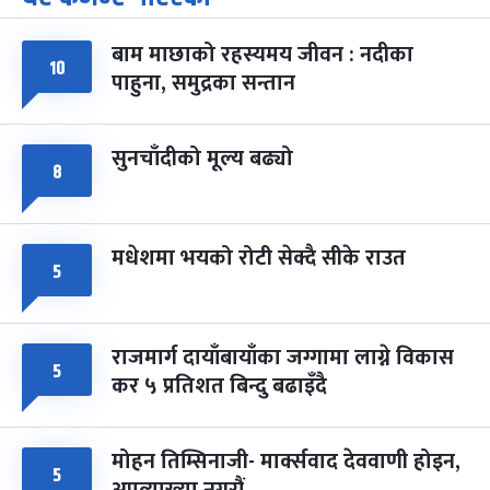
-
चैत्र ७, २०८३
Mar 21, 2027
आइत
बाम माछाको रहस्यमय जीवन : नदीका
फागुपूर्णिमा
७ महिना बाँकी
८
१०
पाहुना, समुद्रका सन्तान
-
चैत्र ८, २०८३
Mar 22, 2027
सोम
सुनचाँदीको मूल्य बढ्यो
८
मधेशमा भयको रोटी सेक्दै सीके राउत
५
राजमार्ग दायाँबायाँका जग्गामा लाग्ने विकास
५
कर ५ प्रतिशत बिन्दु बढाइँदै
मोहन तिम्सिनाजी- मार्क्सवाद देववाणी होइन,
५
अपव्याख्या नगरौं