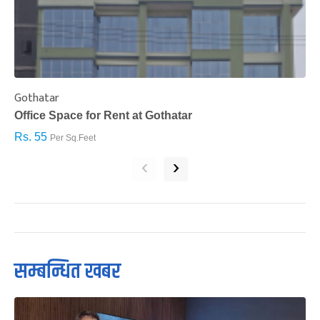
Gothatar
S
Office Space for Rent at Gothatar
H
Rs. 55
R
Per Sq.Feet
‹
›
सम्बन्धित खबर