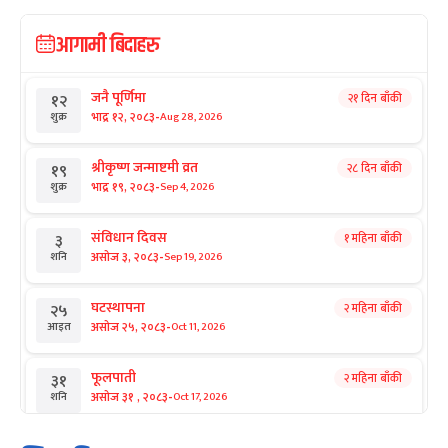
आगामी बिदाहरु
जनै पूर्णिमा
२१ दिन बाँकी
१२
-
भाद्र १२, २०८३
Aug 28, 2026
शुक्र
श्रीकृष्ण जन्माष्टमी व्रत
२८ दिन बाँकी
१९
-
भाद्र १९, २०८३
Sep 4, 2026
शुक्र
संविधान दिवस
१ महिना बाँकी
३
-
असोज ३, २०८३
Sep 19, 2026
शनि
घटस्थापना
२ महिना बाँकी
२५
-
असोज २५, २०८३
Oct 11, 2026
आइत
फूलपाती
२ महिना बाँकी
३१
-
असोज ३१ , २०८३
Oct 17, 2026
शनि
कार्तिक सङ्क्रान्ति
२ महिना बाँकी