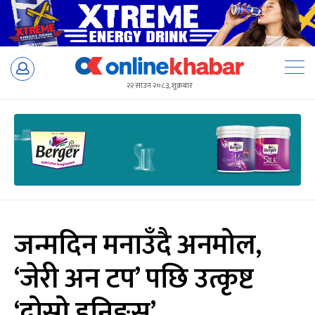
Skip
to
२२ साउन २०८३, शुक्रबार
content
जन्मदिन मनाउँदै अनमोल,
‘जेरी अन टप’ पछि उत्कृष्ट
‘दोस्रो इनिङ्स’