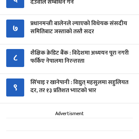
देउवाले सम्बोधन गर्ने
प्रधानमन्त्री बालेनले ल्याएको विधेयक संसदीय
७
समितिबाट जस्ताको तस्तै सदर
शैक्षिक क्रेडिट बैंक : विदेशमा अध्ययन पूरा नगरी
८
फर्किए नेपालमा निरन्तरता
सिँचाइ र खानेपानी : विद्युत् महसुलमा सहुलियत
९
दर, तर १३ प्रतिशत भ्याटको भार
Advertisment