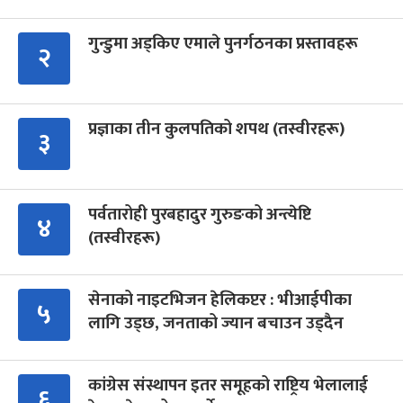
गुन्डुमा अड्किए एमाले पुनर्गठनका प्रस्तावहरू
२
प्रज्ञाका तीन कुलपतिको शपथ (तस्वीरहरू)
३
पर्वतारोही पुरबहादुर गुरुङको अन्त्येष्टि
४
(तस्वीरहरू)
सेनाको नाइटभिजन हेलिकप्टर : भीआईपीका
५
लागि उड्छ, जनताको ज्यान बचाउन उड्दैन
कांग्रेस संस्थापन इतर समूहको राष्ट्रिय भेलालाई
६