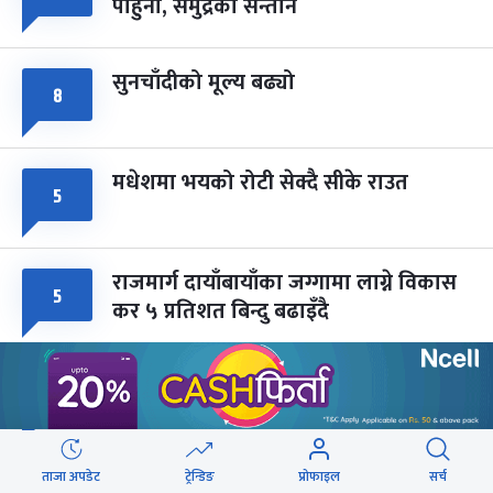
पाहुना, समुद्रका सन्तान
-
चैत्र ८, २०८३
Mar 22, 2027
सोम
सुनचाँदीको मूल्य बढ्यो
८
मधेशमा भयको रोटी सेक्दै सीके राउत
५
राजमार्ग दायाँबायाँका जग्गामा लाग्ने विकास
५
कर ५ प्रतिशत बिन्दु बढाइँदै
मोहन तिम्सिनाजी- मार्क्सवाद देववाणी होइन,
५
अपव्याख्या नगरौं
ताजा अपडेट
ट्रेन्डिङ
प्रोफाइल
सर्च
महानगरका १८७ सहकारीले फिर्ता दिन