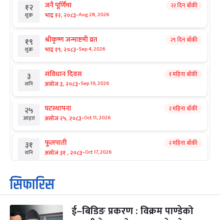
जनै पूर्णिमा
२२ दिन बाँकी
१२
-
भाद्र १२, २०८३
Aug 28, 2026
शुक्र
श्रीकृष्ण जन्माष्टमी व्रत
२९ दिन बाँकी
१९
-
भाद्र १९, २०८३
Sep 4, 2026
शुक्र
संविधान दिवस
१ महिना बाँकी
३
-
असोज ३, २०८३
Sep 19, 2026
शनि
घटस्थापना
२ महिना बाँकी
२५
-
असोज २५, २०८३
Oct 11, 2026
आइत
फूलपाती
२ महिना बाँकी
३१
-
असोज ३१ , २०८३
Oct 17, 2026
शनि
कार्तिक सङ्क्रान्ति
२ महिना बाँकी
१
सिफारिस
-
कार्तिक १, २०८३
Oct 18, 2026
आइत
ई–बिडिङ प्रकरण : विक्रम पाण्डेको
महानवमी
२ महिना बाँकी
३