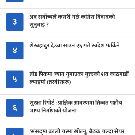
अब सर्वोच्चले कसरी गर्छ कांग्रेस विवादको
३
सुनुवाइ ?
शेरबहादुर देउवा साउन २६ गते स्वदेश फर्किने
४
ब्रोड पिकमा ज्यान गुमाएका युक्तको शव काठमाडौं
५
ल्याइयो (तस्वीरहरू)
सुरक्षा रिपोर्ट : प्राज्ञिक आवरणमा तिब्बत पक्षीय
६
भाष्य निर्माणको योजना
‘संसद्‍मा कालो चस्मा खोल्नू, बैठक चल्दा सेयर