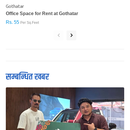
Gothatar
S
Office Space for Rent at Gothatar
H
Rs. 55
R
Per Sq.Feet
‹
›
सम्बन्धित खबर