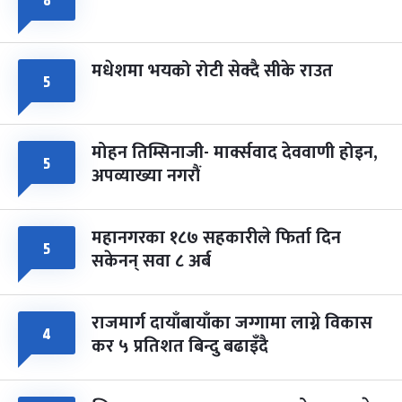
८
मधेशमा भयको रोटी सेक्दै सीके राउत
५
मोहन तिम्सिनाजी- मार्क्सवाद देववाणी होइन,
५
अपव्याख्या नगरौं
महानगरका १८७ सहकारीले फिर्ता दिन
५
सकेनन् सवा ८ अर्ब
राजमार्ग दायाँबायाँका जग्गामा लाग्ने विकास
४
कर ५ प्रतिशत बिन्दु बढाइँदै