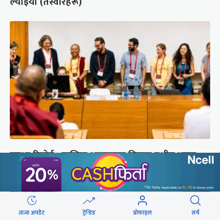
ल्याइयो (तस्वीरहरू)
सुरक्षा रिपोर्ट : प्राज्ञिक आवरणमा तिब्बत पक्षीय भाष्य
निर्माणको योजना
ताजा अपडेट
ट्रेन्डिङ
प्रोफाइल
सर्च