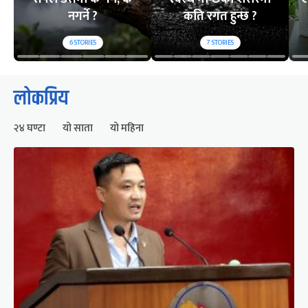
नगर्ने ?
कति रगत हुन्छ ?
6
STORIES
7
STORIES
लोकप्रिय
२४ घण्टा
यो साता
यो महिना