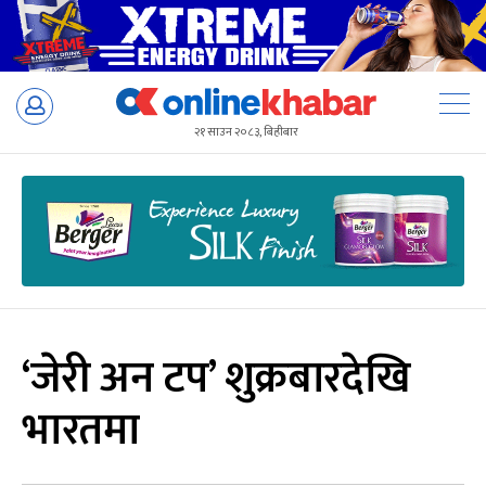
Skip
to
२१ साउन २०८३, बिहीबार
content
‘जेरी अन टप’ शुक्रबारदेखि
भारतमा