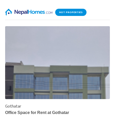
HOT PROPERTIES
Gothatar
S
Office Space for Rent at Gothatar
H