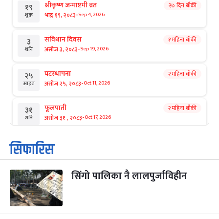
श्रीकृष्ण जन्माष्टमी व्रत
२७ दिन बाँकी
१९
-
भाद्र १९, २०८३
Sep 4, 2026
शुक्र
संविधान दिवस
१ महिना बाँकी
३
-
असोज ३, २०८३
Sep 19, 2026
शनि
घटस्थापना
२ महिना बाँकी
२५
-
असोज २५, २०८३
Oct 11, 2026
आइत
फूलपाती
२ महिना बाँकी
३१
-
असोज ३१ , २०८३
Oct 17, 2026
शनि
कार्तिक सङ्क्रान्ति
२ महिना बाँकी
१
सिफारिस
-
कार्तिक १, २०८३
Oct 18, 2026
आइत
सिंगो पालिका नै लालपुर्जाविहीन
महानवमी
२ महिना बाँकी
३
-
कार्तिक ३, २०८३
Oct 20, 2026
मंगल
विजयादशमी
२ महिना बाँकी
४