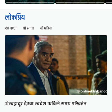
लोकप्रिय
२४ घण्टा
यो साता
यो महिना
शेरबहादुर देउवा स्वदेश फर्किने समय परिवर्तन