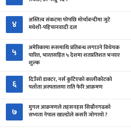
अस्तित्व संकटमा परेपछि मोर्चाबन्दीमा जुटे
४
मधेशी-पहिचानवादी दल
अमेरिकामा रूसमाथि प्रतिबन्ध लगाउने विधेयक
५
पारित, भारतसहित ५ देशमा शतप्रतिशत भन्सार
शुल्क
दिउँसो डाक्टर, नर्स कुटिएको कालीकोटको
६
पलाँता अस्पतालमा राति फेरि आक्रमण
मुगल आक्रमणले तहसनहस सिम्रौनगढको
७
सभ्यता नेपाल खाल्डोले कसरी जोगायो ?