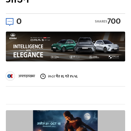
0
700
SHARES
अनलाइनखबर
२०८२ चैत १६ गते १५:५६