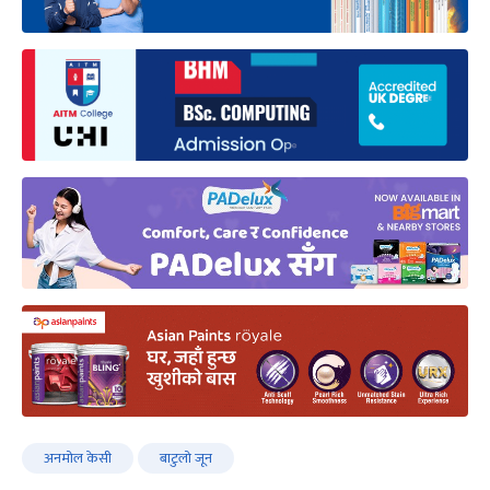
अनमोल केसी
बाटुलो जून