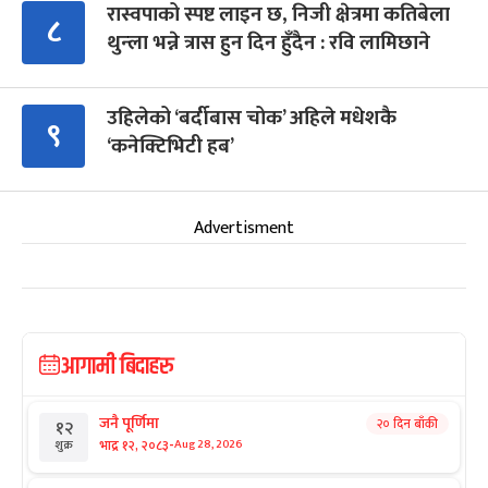
रास्वपाको स्पष्ट लाइन छ, निजी क्षेत्रमा कतिबेला
८
थुन्ला भन्ने त्रास हुन दिन हुँदैन : रवि लामिछाने
उहिलेको ‘बर्दीबास चोक’ अहिले मधेशकै
९
‘कनेक्टिभिटी हब’
Advertisment
आगामी बिदाहरु
जनै पूर्णिमा
२० दिन बाँकी
१२
-
भाद्र १२, २०८३
Aug 28, 2026
शुक्र