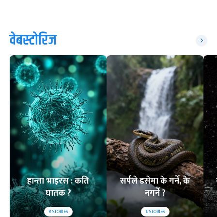
वेबस्टोरिज
हान्ता भाइरस : कति
सर्पले डसेमा के गर्ने, के
घातक ?
नगर्ने ?
8
STORIES
6
STORIES