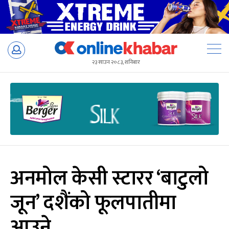
Skip
to
२३ साउन २०८३, शनिबार
content
अनमोल केसी स्टारर ‘बाटुलो
जून’ दशैंको फूलपातीमा
आउने