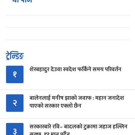
ट्रेन्डिङ
शेरबहादुर देउवा स्वदेश फर्किने समय परिवर्तन
१
बालेनलाई मनीष झाको जवाफ : महान जनादेश
२
पाएको सरकार एक्लो छैन
सरकारबारे रवि– बादलको टुक्रामा जहाज हल्लिन
३
सक्छ, डर मान्नु पर्दैन