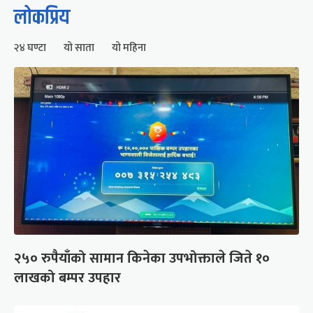
लोकप्रिय
२४ घण्टा
यो साता
यो महिना
२५० रुपैयाँको सामान किनेका उपभोक्ताले जिते १०
लाखको बम्पर उपहार