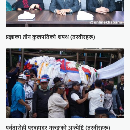
प्रज्ञाका तीन कुलपतिको शपथ (तस्वीरहरू)
पर्वतारोही पुरबहादुर गुरुङको अन्त्येष्टि (तस्वीरहरू)