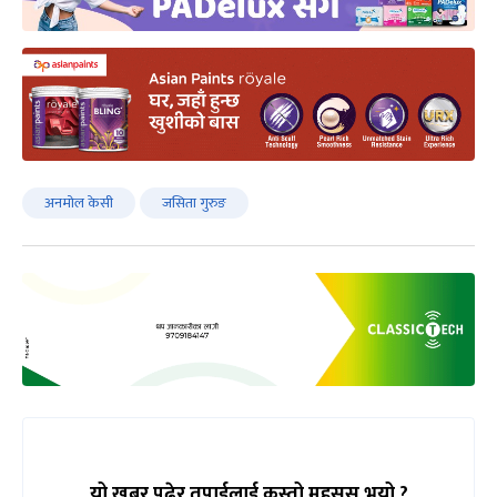
अनमोल केसी
जसिता गुरुङ
यो खबर पढेर तपाईलाई कस्तो महसुस भयो ?