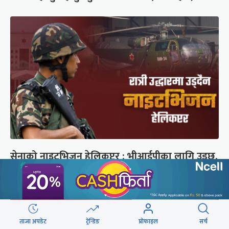
सेनाको नाइटभिजन हेलिकप्टर : भीआईपीका लागि उड्छ,
जनताको ज्यान बचाउन उड्दैन
ताजा अपडेट
ट्रेन्डिङ
प्रोफाइल
सर्च