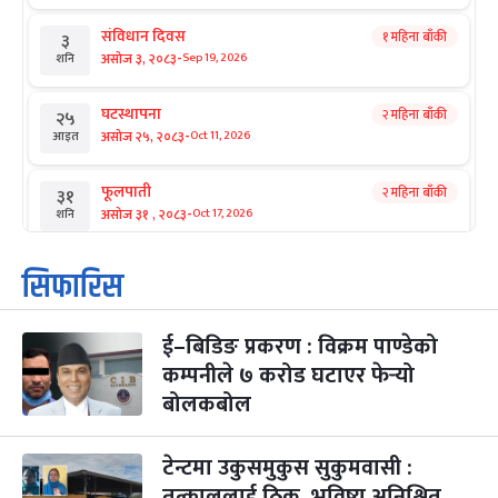
संविधान दिवस
१ महिना बाँकी
३
-
असोज ३, २०८३
Sep 19, 2026
शनि
घटस्थापना
२ महिना बाँकी
२५
-
असोज २५, २०८३
Oct 11, 2026
आइत
फूलपाती
२ महिना बाँकी
३१
-
असोज ३१ , २०८३
Oct 17, 2026
शनि
कार्तिक सङ्क्रान्ति
२ महिना बाँकी
१
सिफारिस
-
कार्तिक १, २०८३
Oct 18, 2026
आइत
ई–बिडिङ प्रकरण : विक्रम पाण्डेको
महानवमी
२ महिना बाँकी
३
-
कम्पनीले ७ करोड घटाएर फेर्‍यो
कार्तिक ३, २०८३
Oct 20, 2026
मंगल
बोलकबोल
विजयादशमी
२ महिना बाँकी
४
-
कार्तिक ४, २०८३
Oct 21, 2026
बुध
टेन्टमा उकुसमुकुस सुकुमवासी :
तत्काललाई ठिक, भविष्य अनिश्चित