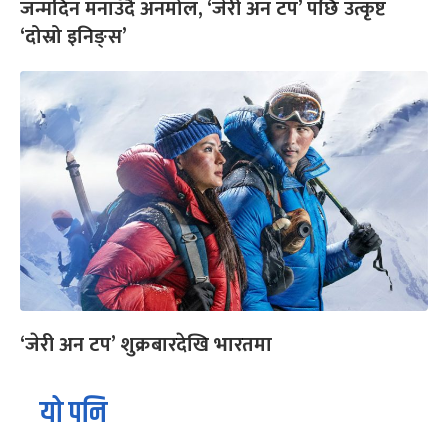
जन्मदिन मनाउँदै अनमोल, ‘जेरी अन टप’ पछि उत्कृष्ट
‘दोस्रो इनिङ्स’
‘जेरी अन टप’ शुक्रबारदेखि भारतमा
यो पनि