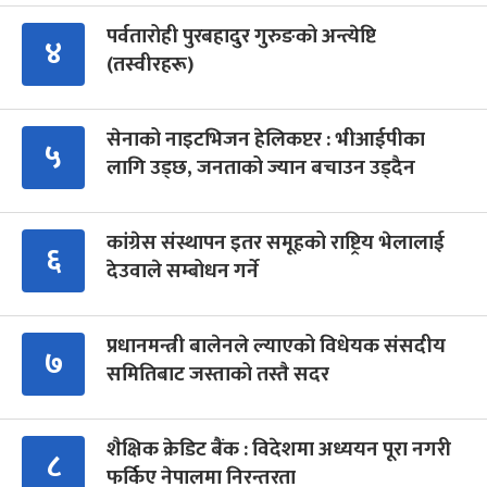
पर्वतारोही पुरबहादुर गुरुङको अन्त्येष्टि
४
(तस्वीरहरू)
सेनाको नाइटभिजन हेलिकप्टर : भीआईपीका
५
लागि उड्छ, जनताको ज्यान बचाउन उड्दैन
कांग्रेस संस्थापन इतर समूहको राष्ट्रिय भेलालाई
६
देउवाले सम्बोधन गर्ने
प्रधानमन्त्री बालेनले ल्याएको विधेयक संसदीय
७
समितिबाट जस्ताको तस्तै सदर
शैक्षिक क्रेडिट बैंक : विदेशमा अध्ययन पूरा नगरी
८
फर्किए नेपालमा निरन्तरता