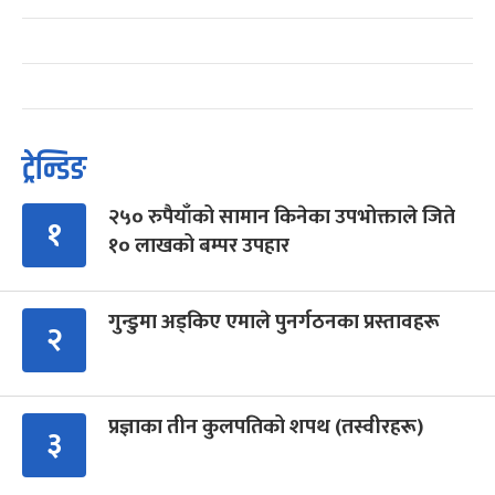
ट्रेन्डिङ
२५० रुपैयाँको सामान किनेका उपभोक्ताले जिते
१
१० लाखको बम्पर उपहार
गुन्डुमा अड्किए एमाले पुनर्गठनका प्रस्तावहरू
२
प्रज्ञाका तीन कुलपतिको शपथ (तस्वीरहरू)
३