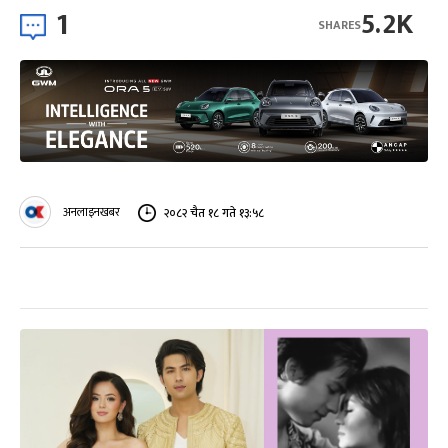
1
5.2K
SHARES
अनलाइनखबर
२०८२ चैत १८ गते १३:५८