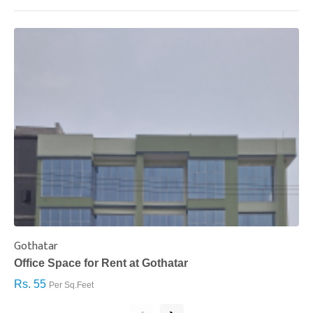
Gothatar
S
Office Space for Rent at Gothatar
H
Rs. 55
R
Per Sq.Feet