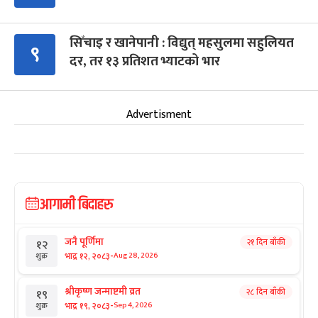
सिँचाइ र खानेपानी : विद्युत् महसुलमा सहुलियत
९
दर, तर १३ प्रतिशत भ्याटको भार
Advertisment
आगामी बिदाहरु
जनै पूर्णिमा
२१ दिन बाँकी
१२
-
भाद्र १२, २०८३
Aug 28, 2026
शुक्र
श्रीकृष्ण जन्माष्टमी व्रत
२८ दिन बाँकी
१९
-
भाद्र १९, २०८३
Sep 4, 2026
शुक्र