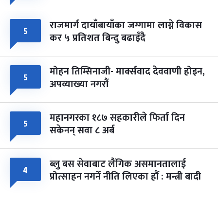
राजमार्ग दायाँबायाँका जग्गामा लाग्ने विकास
५
कर ५ प्रतिशत बिन्दु बढाइँदै
मोहन तिम्सिनाजी- मार्क्सवाद देववाणी होइन,
५
अपव्याख्या नगरौं
महानगरका १८७ सहकारीले फिर्ता दिन
५
सकेनन् सवा ८ अर्ब
ब्लु बस सेवाबाट लैंगिक असमानतालाई
४
प्रोत्साहन नगर्ने नीति लिएका हौं : मन्त्री बादी