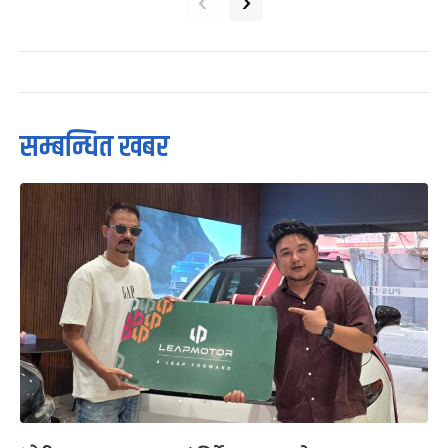
‹
›
सम्बन्धित खबर