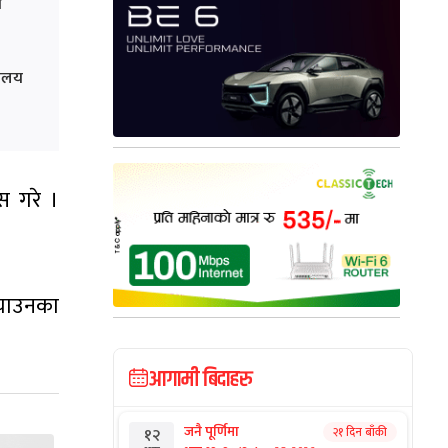
व
रालय
स गरे ।
ल्याउनका
आगामी बिदाहरु
जनै पूर्णिमा
२१ दिन बाँकी
१२