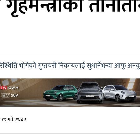
ी र गृहमन्त्रीको तानात
ो परिस्थिति भोगेको गुप्तचरी निकायलाई सुधार्नेभन्दा आफू अन
 १९ गते २१:४२