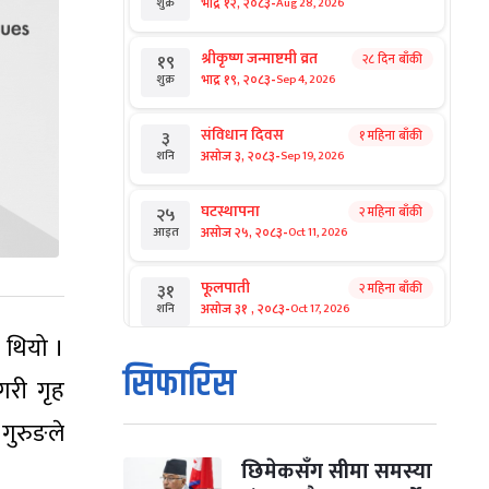
-
भाद्र १२, २०८३
Aug 28, 2026
शुक्र
श्रीकृष्ण जन्माष्टमी व्रत
२८ दिन बाँकी
१९
-
भाद्र १९, २०८३
Sep 4, 2026
शुक्र
संविधान दिवस
१ महिना बाँकी
३
-
असोज ३, २०८३
Sep 19, 2026
शनि
घटस्थापना
२ महिना बाँकी
२५
-
असोज २५, २०८३
Oct 11, 2026
आइत
फूलपाती
२ महिना बाँकी
३१
-
असोज ३१ , २०८३
Oct 17, 2026
शनि
 थियो ।
कार्तिक सङ्क्रान्ति
२ महिना बाँकी
१
सिफारिस
गरी गृह
-
कार्तिक १, २०८३
Oct 18, 2026
आइत
गुरुङले
महानवमी
२ महिना बाँकी
३
-
कार्तिक ३, २०८३
Oct 20, 2026
मंगल
छिमेकसँग सीमा समस्या