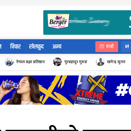
न
विचार
खेलकुद
अन्य
पात्रो
नेपाल प्रज्ञा प्रतिष्ठान
पुरबहादुर गुरुङ
खगेन्द्र सुनार