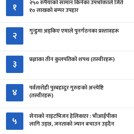
२५० रुपैयाँको सामान किनेका उपभोक्ताले जिते
१
१० लाखको बम्पर उपहार
गुन्डुमा अड्किए एमाले पुनर्गठनका प्रस्तावहरू
२
प्रज्ञाका तीन कुलपतिको शपथ (तस्वीरहरू)
३
पर्वतारोही पुरबहादुर गुरुङको अन्त्येष्टि
४
(तस्वीरहरू)
सेनाको नाइटभिजन हेलिकप्टर : भीआईपीका
५
लागि उड्छ, जनताको ज्यान बचाउन उड्दैन