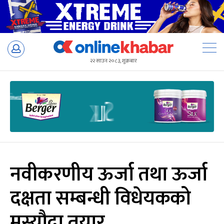
Skip
to
२२ साउन २०८३, शुक्रबार
content
नवीकरणीय ऊर्जा तथा ऊर्जा
दक्षता सम्बन्धी विधेयकको
मस्यौदा तयार