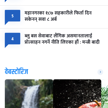
महानगरका १८७ सहकारीले फिर्ता दिन
५
सकेनन् सवा ८ अर्ब
ब्लु बस सेवाबाट लैंगिक असमानतालाई
४
प्रोत्साहन नगर्ने नीति लिएका हौं : मन्त्री बादी
वेबस्टोरिज