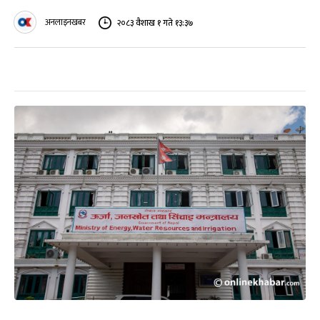
अनलाइनखबर
२०८३ वैशाख १ गते १३:३७