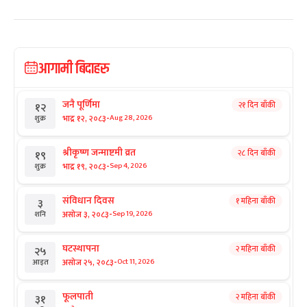
आगामी बिदाहरु
जनै पूर्णिमा
२१ दिन बाँकी
१२
-
भाद्र १२, २०८३
Aug 28, 2026
शुक्र
श्रीकृष्ण जन्माष्टमी व्रत
२८ दिन बाँकी
१९
-
भाद्र १९, २०८३
Sep 4, 2026
शुक्र
संविधान दिवस
१ महिना बाँकी
३
-
असोज ३, २०८३
Sep 19, 2026
शनि
घटस्थापना
२ महिना बाँकी
२५
-
असोज २५, २०८३
Oct 11, 2026
आइत
फूलपाती
२ महिना बाँकी
३१