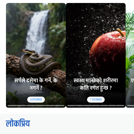
सर्पले डसेमा के गर्ने, के
स्वस्थ मान्छेको शरीरमा
ए
नगर्ने ?
कति रगत हुन्छ ?
6
STORIES
7
STORIES
लोकप्रिय