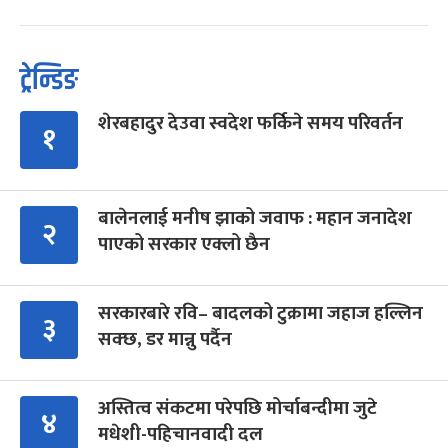
ट्रेन्डिङ
शेरबहादुर देउवा स्वदेश फर्किने समय परिवर्तन
१
बालेनलाई मनीष झाको जवाफ : महान जनादेश
२
पाएको सरकार एक्लो छैन
सरकारबारे रवि– बादलको टुक्रामा जहाज हल्लिन
३
सक्छ, डर मान्नु पर्दैन
अस्तित्व संकटमा परेपछि मोर्चाबन्दीमा जुटे
४
मधेशी-पहिचानवादी दल