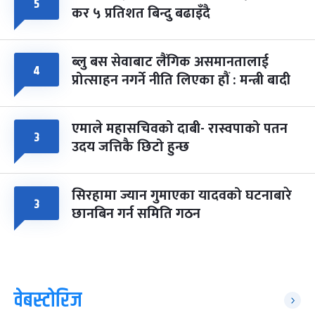
५
कर ५ प्रतिशत बिन्दु बढाइँदै
ब्लु बस सेवाबाट लैंगिक असमानतालाई
४
प्रोत्साहन नगर्ने नीति लिएका हौं : मन्त्री बादी
एमाले महासचिवको दाबी- रास्वपाको पतन
३
उदय जत्तिकै छिटो हुन्छ
सिरहामा ज्यान गुमाएका यादवको घटनाबारे
३
छानबिन गर्न समिति गठन
वेबस्टोरिज