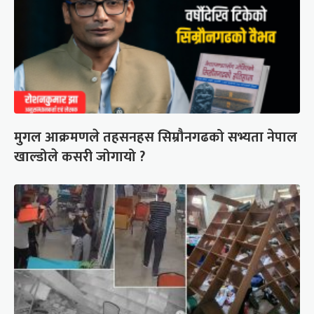
मुगल आक्रमणले तहसनहस सिम्रौनगढको सभ्यता नेपाल
खाल्डोले कसरी जोगायो ?