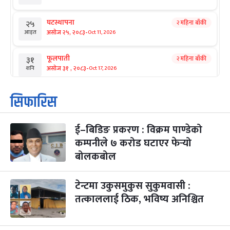
घटस्थापना
२ महिना बाँकी
२५
-
असोज २५, २०८३
Oct 11, 2026
आइत
फूलपाती
२ महिना बाँकी
३१
-
असोज ३१ , २०८३
Oct 17, 2026
शनि
कार्तिक सङ्क्रान्ति
२ महिना बाँकी
१
सिफारिस
-
कार्तिक १, २०८३
Oct 18, 2026
आइत
ई–बिडिङ प्रकरण : विक्रम पाण्डेको
महानवमी
२ महिना बाँकी
३
-
कम्पनीले ७ करोड घटाएर फेर्‍यो
कार्तिक ३, २०८३
Oct 20, 2026
मंगल
बोलकबोल
विजयादशमी
२ महिना बाँकी
४
-
कार्तिक ४, २०८३
Oct 21, 2026
बुध
टेन्टमा उकुसमुकुस सुकुमवासी :
तत्काललाई ठिक, भविष्य अनिश्चित
पापा‌ङ्कुशा एकादशी व्रत
२ महिना बाँकी
५
-
कार्तिक ५, २०८३
Oct 22, 2026
बिहि