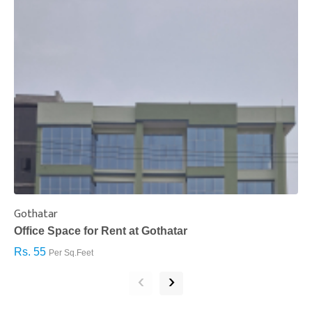
Gothatar
S
Office Space for Rent at Gothatar
H
Rs. 55
R
Per Sq.Feet
‹
›