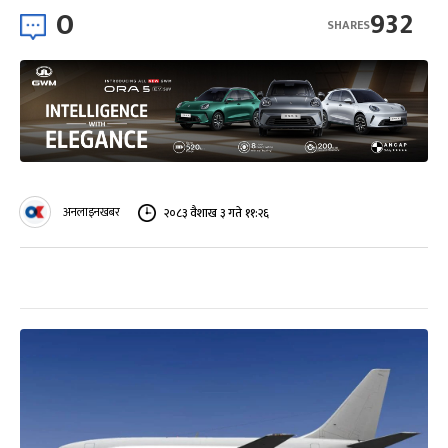
0
932
SHARES
अनलाइनखबर
२०८३ वैशाख ३ गते ११:२६