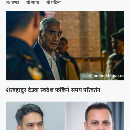
२४ घण्टा
यो साता
यो महिना
शेरबहादुर देउवा स्वदेश फर्किने समय परिवर्तन