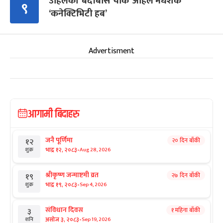
उहिलेको ‘बर्दीबास चोक’ अहिले मधेशकै
९
‘कनेक्टिभिटी हब’
Advertisment
आगामी बिदाहरु
जनै पूर्णिमा
२० दिन बाँकी
१२
-
भाद्र १२, २०८३
Aug 28, 2026
शुक्र
श्रीकृष्ण जन्माष्टमी व्रत
२७ दिन बाँकी
१९
-
भाद्र १९, २०८३
Sep 4, 2026
शुक्र
संविधान दिवस
१ महिना बाँकी
३
-
असोज ३, २०८३
Sep 19, 2026
शनि