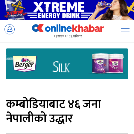
Skip
to
२३ साउन २०८३, शनिबार
content
कम्बोडियाबाट ४६ जना
नेपालीको उद्धार