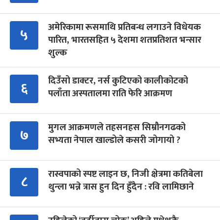
अमेरिकामा रूसमाथि प्रतिबन्ध लगाउने विधेयक
५
पारित, भारतसहित ५ देशमा शतप्रतिशत भन्सार
शुल्क
दिउँसो डाक्टर, नर्स कुटिएको कालीकोटको
६
पलाँता अस्पतालमा राति फेरि आक्रमण
मुगल आक्रमणले तहसनहस सिम्रौनगढको
७
सभ्यता नेपाल खाल्डोले कसरी जोगायो ?
रास्वपाको स्पष्ट लाइन छ, निजी क्षेत्रमा कतिबेला
८
थुन्ला भन्ने त्रास हुन दिन हुँदैन : रवि लामिछाने