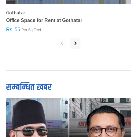
Gothatar
S
Office Space for Rent at Gothatar
H
Rs. 55
R
Per Sq.Feet
‹
›
सम्बन्धित खबर