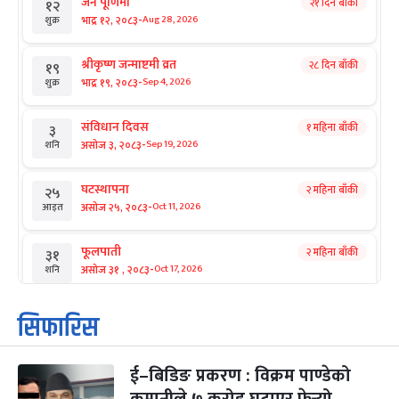
जनै पूर्णिमा
२१ दिन बाँकी
१२
-
भाद्र १२, २०८३
Aug 28, 2026
शुक्र
श्रीकृष्ण जन्माष्टमी व्रत
२८ दिन बाँकी
१९
-
भाद्र १९, २०८३
Sep 4, 2026
शुक्र
संविधान दिवस
१ महिना बाँकी
३
-
असोज ३, २०८३
Sep 19, 2026
शनि
घटस्थापना
२ महिना बाँकी
२५
-
असोज २५, २०८३
Oct 11, 2026
आइत
फूलपाती
२ महिना बाँकी
३१
-
असोज ३१ , २०८३
Oct 17, 2026
शनि
कार्तिक सङ्क्रान्ति
२ महिना बाँकी
१
सिफारिस
-
कार्तिक १, २०८३
Oct 18, 2026
आइत
ई–बिडिङ प्रकरण : विक्रम पाण्डेको
महानवमी
२ महिना बाँकी
३
-
कार्तिक ३, २०८३
Oct 20, 2026
मंगल