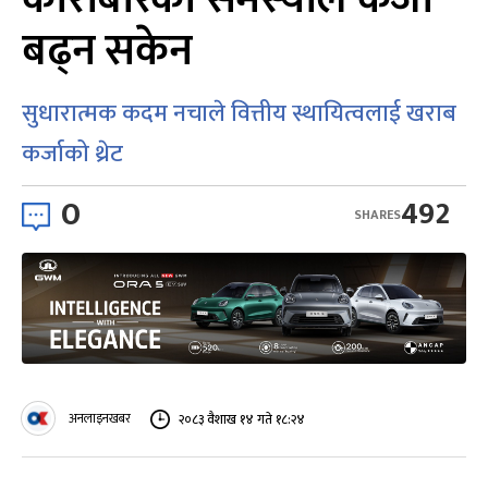
बढ्न सकेन
सुधारात्मक कदम नचाले वित्तीय स्थायित्वलाई खराब
कर्जाको थ्रेट
0
492
SHARES
अनलाइनखबर
२०८३ वैशाख १४ गते १८:२४