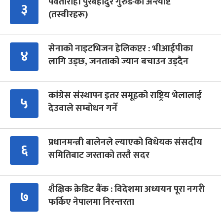
पर्वतारोही पुरबहादुर गुरुङको अन्त्येष्टि
३
(तस्वीरहरू)
सेनाको नाइटभिजन हेलिकप्टर : भीआईपीका
४
लागि उड्छ, जनताको ज्यान बचाउन उड्दैन
कांग्रेस संस्थापन इतर समूहको राष्ट्रिय भेलालाई
५
देउवाले सम्बोधन गर्ने
प्रधानमन्त्री बालेनले ल्याएको विधेयक संसदीय
६
समितिबाट जस्ताको तस्तै सदर
शैक्षिक क्रेडिट बैंक : विदेशमा अध्ययन पूरा नगरी
७
फर्किए नेपालमा निरन्तरता