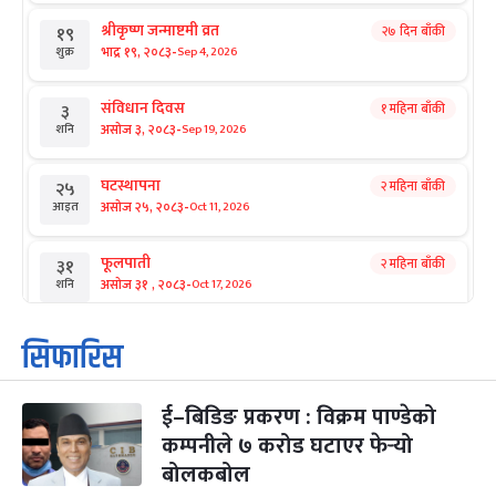
श्रीकृष्ण जन्माष्टमी व्रत
२७ दिन बाँकी
१९
-
भाद्र १९, २०८३
Sep 4, 2026
शुक्र
संविधान दिवस
१ महिना बाँकी
३
-
असोज ३, २०८३
Sep 19, 2026
शनि
घटस्थापना
२ महिना बाँकी
२५
-
असोज २५, २०८३
Oct 11, 2026
आइत
फूलपाती
२ महिना बाँकी
३१
-
असोज ३१ , २०८३
Oct 17, 2026
शनि
कार्तिक सङ्क्रान्ति
२ महिना बाँकी
१
सिफारिस
-
कार्तिक १, २०८३
Oct 18, 2026
आइत
ई–बिडिङ प्रकरण : विक्रम पाण्डेको
महानवमी
२ महिना बाँकी
३
-
कम्पनीले ७ करोड घटाएर फेर्‍यो
कार्तिक ३, २०८३
Oct 20, 2026
मंगल
बोलकबोल
विजयादशमी
२ महिना बाँकी