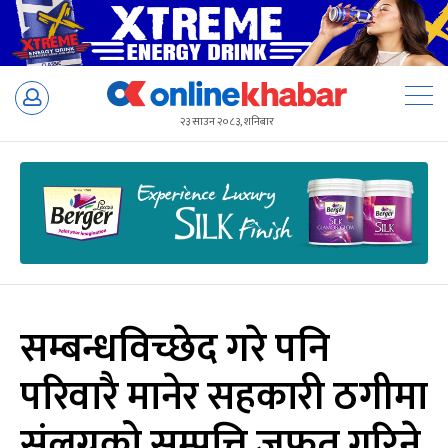
Skip
to
२३ साउन २०८३, शनिबार
content
सम्बन्धविच्छेद गरे पनि
परिवारै मानेर सहकारी ठगीमा
संलग्नको सम्पत्ति जफत गरिने