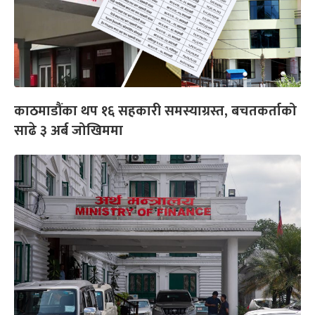
काठमाडौंका थप १६ सहकारी समस्याग्रस्त, बचतकर्ताको
साढे ३ अर्ब जोखिममा