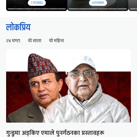
7
STORIES
6
STORIES
लोकप्रिय
२४ घण्टा
यो साता
यो महिना
गुन्डुमा अड्किए एमाले पुनर्गठनका प्रस्तावहरू