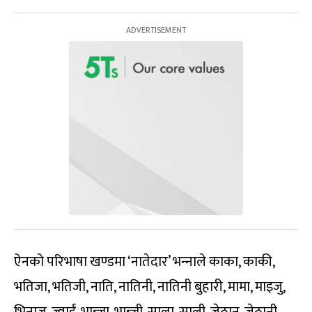
ऐनको परिभाषा खण्डमा ‘नातेदार’ भन्‍नाले काका, काकी,
भतिजा, भतिजी, नाति, नातिनी, नातिनी बुहारी, मामा, माइजु,
भिनाजु, ज्वाईं, भान्जा, भान्जी, साला, साली, जेठान, जेठानी,