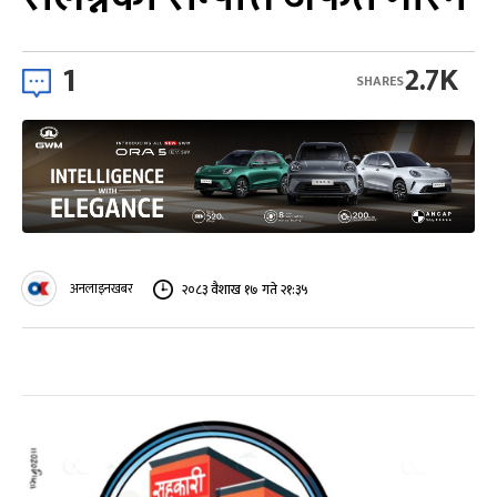
1
2.7K
SHARES
अनलाइनखबर
२०८३ वैशाख १७ गते २१:३५