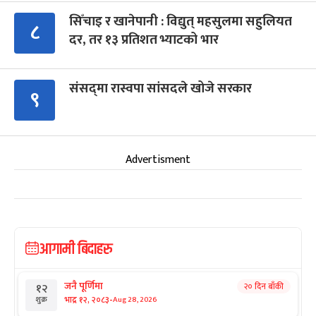
सिँचाइ र खानेपानी : विद्युत् महसुलमा सहुलियत
८
दर, तर १३ प्रतिशत भ्याटको भार
संसद्‍मा रास्वपा सांसदले खोजे सरकार
९
Advertisment
आगामी बिदाहरु
जनै पूर्णिमा
२० दिन बाँकी
१२
-
भाद्र १२, २०८३
Aug 28, 2026
शुक्र