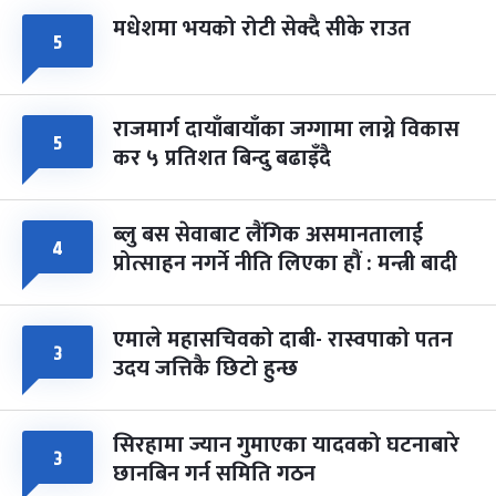
मधेशमा भयको रोटी सेक्दै सीके राउत
५
राजमार्ग दायाँबायाँका जग्गामा लाग्ने विकास
५
कर ५ प्रतिशत बिन्दु बढाइँदै
ब्लु बस सेवाबाट लैंगिक असमानतालाई
४
प्रोत्साहन नगर्ने नीति लिएका हौं : मन्त्री बादी
एमाले महासचिवको दाबी- रास्वपाको पतन
३
उदय जत्तिकै छिटो हुन्छ
सिरहामा ज्यान गुमाएका यादवको घटनाबारे
३
छानबिन गर्न समिति गठन