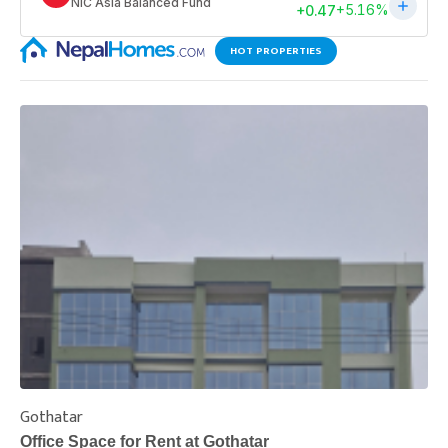
HOT PROPERTIES
Gothatar
S
Office Space for Rent at Gothatar
H