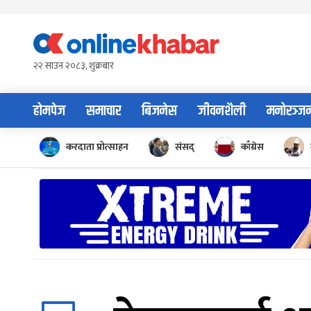
Skip
to
content
२२ साउन २०८३, शुक्रबार
होमपेज
समाचार
बिजनेस
जीवनशैली
मनोरञ्ज
करदाता प्रोत्साहन
संसद्
काँग्रेस