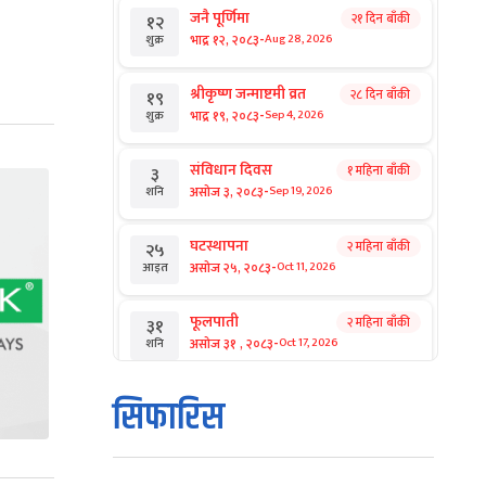
जनै पूर्णिमा
२१ दिन बाँकी
१२
-
भाद्र १२, २०८३
Aug 28, 2026
शुक्र
श्रीकृष्ण जन्माष्टमी व्रत
२८ दिन बाँकी
१९
-
भाद्र १९, २०८३
Sep 4, 2026
शुक्र
संविधान दिवस
१ महिना बाँकी
३
-
असोज ३, २०८३
Sep 19, 2026
शनि
घटस्थापना
२ महिना बाँकी
२५
-
असोज २५, २०८३
Oct 11, 2026
आइत
फूलपाती
२ महिना बाँकी
३१
-
असोज ३१ , २०८३
Oct 17, 2026
शनि
कार्तिक सङ्क्रान्ति
२ महिना बाँकी
१
सिफारिस
-
कार्तिक १, २०८३
Oct 18, 2026
आइत
महानवमी
२ महिना बाँकी
३