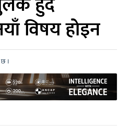
ेक हुँदै
 नयाँ विषय होइन
 छ ।