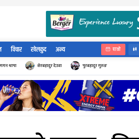
न
विचार
खेलकुद
अन्य
पात्रो
गगन थापा
शेरबहादुर देउवा
पुरबहादुर गुरुङ