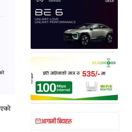
ेको
 भएको
आगामी बिदाहरु