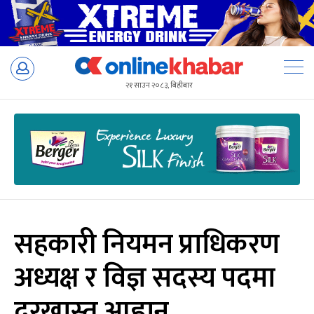
Skip
to
२१ साउन २०८३, बिहीबार
content
सहकारी नियमन प्राधिकरण
अध्यक्ष र विज्ञ सदस्य पदमा
दरखास्त आह्वान