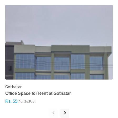
Gothatar
S
Office Space for Rent at Gothatar
H
Rs. 55
R
Per Sq.Feet
‹
›