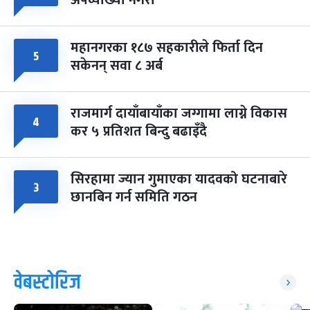
महानगरका १८७ सहकारीले फिर्ता दिन
५
सकेनन् सवा ८ अर्ब
राजमार्ग दायाँबायाँका जग्गामा लाग्ने विकास
४
कर ५ प्रतिशत बिन्दु बढाइँदै
सिरहामा ज्यान गुमाएका यादवको घटनाबारे
३
छानबिन गर्न समिति गठन
वेबस्टोरिज