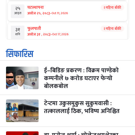
घटस्थापना
२ महिना बाँकी
२५
-
असोज २५, २०८३
Oct 11, 2026
आइत
फूलपाती
२ महिना बाँकी
३१
-
असोज ३१ , २०८३
Oct 17, 2026
शनि
कार्तिक सङ्क्रान्ति
२ महिना बाँकी
१
सिफारिस
-
कार्तिक १, २०८३
Oct 18, 2026
आइत
ई–बिडिङ प्रकरण : विक्रम पाण्डेको
महानवमी
२ महिना बाँकी
३
-
कम्पनीले ७ करोड घटाएर फेर्‍यो
कार्तिक ३, २०८३
Oct 20, 2026
मंगल
बोलकबोल
विजयादशमी
२ महिना बाँकी
४
-
कार्तिक ४, २०८३
Oct 21, 2026
बुध
टेन्टमा उकुसमुकुस सुकुमवासी :
तत्काललाई ठिक, भविष्य अनिश्चित
पापा‌ङ्कुशा एकादशी व्रत
२ महिना बाँकी
५
-
कार्तिक ५, २०८३
Oct 22, 2026
बिहि
कुकुर तिहार
३ महिना बाँकी