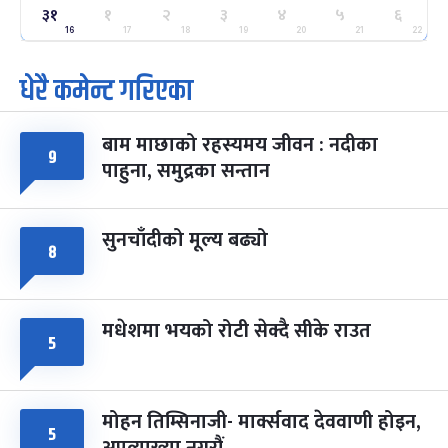
ग्याल्पो ल्होसार
७ महिना बाँकी
२५
३१
१
२
३
४
५
६
-
फाल्गुन २५, २०८३
Mar 9, 2027
मंगल
16
17
18
19
20
21
22
धेरै कमेन्ट गरिएका
पूर्णिमा व्रत
७ महिना बाँकी
७
-
चैत्र ७, २०८३
Mar 21, 2027
आइत
बाम माछाको रहस्यमय जीवन : नदीका
फागुपूर्णिमा
७ महिना बाँकी
८
९
पाहुना, समुद्रका सन्तान
-
चैत्र ८, २०८३
Mar 22, 2027
सोम
सुनचाँदीको मूल्य बढ्यो
८
मधेशमा भयको रोटी सेक्दै सीके राउत
५
मोहन तिम्सिनाजी- मार्क्सवाद देववाणी होइन,
५
अपव्याख्या नगरौं