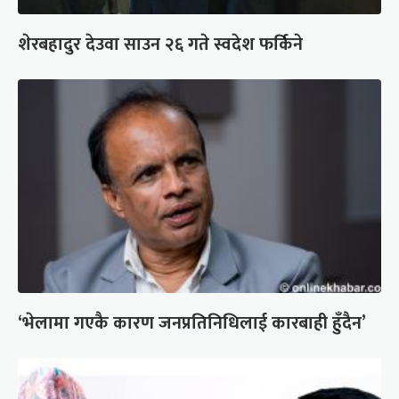
शेरबहादुर देउवा साउन २६ गते स्वदेश फर्किने
‘भेलामा गएकै कारण जनप्रतिनिधिलाई कारबाही हुँदैन’