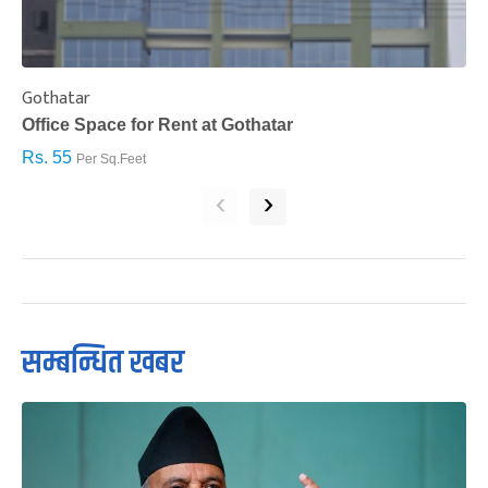
Gothatar
S
Office Space for Rent at Gothatar
H
Rs. 55
R
Per Sq.Feet
‹
›
सम्बन्धित खबर