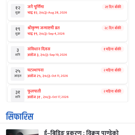
जनै पूर्णिमा
२१ दिन बाँकी
१२
-
भाद्र १२, २०८३
Aug 28, 2026
शुक्र
श्रीकृष्ण जन्माष्टमी व्रत
२८ दिन बाँकी
१९
-
भाद्र १९, २०८३
Sep 4, 2026
शुक्र
संविधान दिवस
१ महिना बाँकी
३
-
असोज ३, २०८३
Sep 19, 2026
शनि
घटस्थापना
२ महिना बाँकी
२५
-
असोज २५, २०८३
Oct 11, 2026
आइत
फूलपाती
२ महिना बाँकी
३१
-
असोज ३१ , २०८३
Oct 17, 2026
शनि
कार्तिक सङ्क्रान्ति
२ महिना बाँकी
१
सिफारिस
-
कार्तिक १, २०८३
Oct 18, 2026
आइत
ई–बिडिङ प्रकरण : विक्रम पाण्डेको
महानवमी
२ महिना बाँकी
३