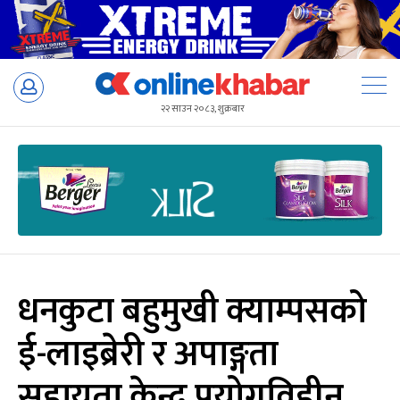
Skip
to
२२ साउन २०८३, शुक्रबार
content
धनकुटा बहुमुखी क्याम्पसको
ई-लाइब्रेरी र अपाङ्गता
सहायता केन्द्र प्रयोगविहीन