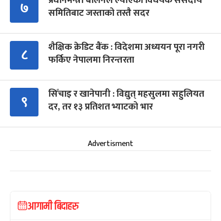
प्रधानमन्त्री बालेनले ल्याएको विधेयक संसदीय
७
समितिबाट जस्ताको तस्तै सदर
शैक्षिक क्रेडिट बैंक : विदेशमा अध्ययन पूरा नगरी
८
फर्किए नेपालमा निरन्तरता
सिँचाइ र खानेपानी : विद्युत् महसुलमा सहुलियत
९
दर, तर १३ प्रतिशत भ्याटको भार
Advertisment
आगामी बिदाहरु