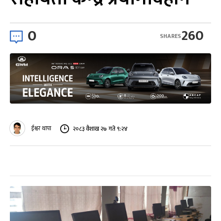
0
260
SHARES
ईश्वर थापा
२०८३ वैशाख २७ गते ९:२४