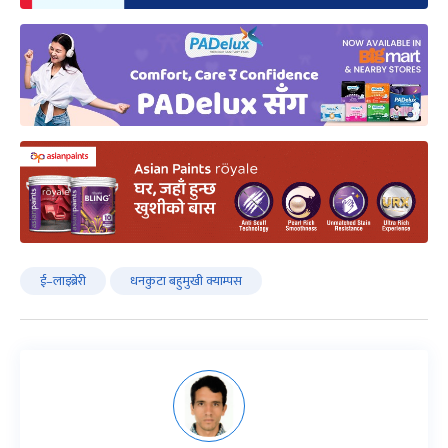
ई–लाइब्रेरी
धनकुटा बहुमुखी क्याम्पस