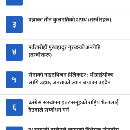
प्रज्ञाका तीन कुलपतिको शपथ (तस्वीरहरू)
३
पर्वतारोही पुरबहादुर गुरुङको अन्त्येष्टि
४
(तस्वीरहरू)
सेनाको नाइटभिजन हेलिकप्टर : भीआईपीका
५
लागि उड्छ, जनताको ज्यान बचाउन उड्दैन
कांग्रेस संस्थापन इतर समूहको राष्ट्रिय भेलालाई
६
देउवाले सम्बोधन गर्ने