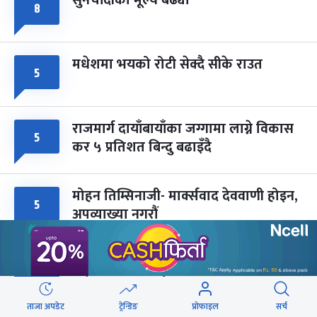
८
मधेशमा भयको रोटी सेक्दै सीके राउत
५
राजमार्ग दायाँबायाँका जग्गामा लाग्ने विकास
५
कर ५ प्रतिशत बिन्दु बढाइँदै
मोहन तिम्सिनाजी- मार्क्सवाद देववाणी होइन,
५
अपव्याख्या नगरौं
महानगरका १८७ सहकारीले फिर्ता दिन
५
सकेनन् सवा ८ अर्ब
ताजा अपडेट
ट्रेन्डिङ
प्रोफाइल
सर्च