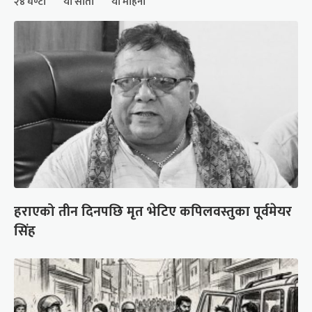
२४ घण्टा
यो साता
यो महिना
हराएको तीन दिनपछि मृत भेटिए कपिलवस्तुका पूर्वमेयर
सिंह