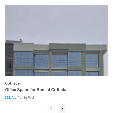
Gothatar
S
Office Space for Rent at Gothatar
H
Rs. 55
R
Per Sq.Feet
‹
›