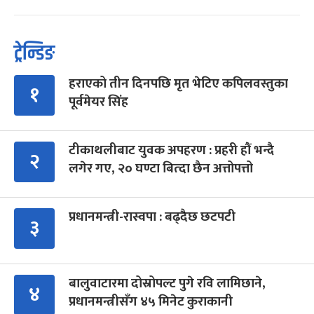
ट्रेन्डिङ
हराएको तीन दिनपछि मृत भेटिए कपिलवस्तुका
१
पूर्वमेयर सिंह
टीकाथलीबाट युवक अपहरण : प्रहरी हौं भन्दै
२
लगेर गए, २० घण्टा बित्दा छैन अत्तोपत्तो
प्रधानमन्त्री-रास्वपा : बढ्दैछ छटपटी
३
बालुवाटारमा दोस्रोपल्ट पुगे रवि लामिछाने,
४
प्रधानमन्त्रीसँग ४५ मिनेट कुराकानी