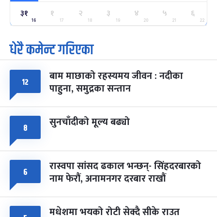
३१
ग्याल्पो ल्होसार
१
२
३
४
५
६
७ महिना बाँकी
२५
-
फाल्गुन २५, २०८३
Mar 9, 2027
मंगल
16
17
18
19
20
21
22
धेरै कमेन्ट गरिएका
पूर्णिमा व्रत
७ महिना बाँकी
७
-
चैत्र ७, २०८३
Mar 21, 2027
आइत
बाम माछाको रहस्यमय जीवन : नदीका
फागुपूर्णिमा
१२
७ महिना बाँकी
८
पाहुना, समुद्रका सन्तान
-
चैत्र ८, २०८३
Mar 22, 2027
सोम
सुनचाँदीको मूल्य बढ्यो
८
रास्वपा सांसद ढकाल भन्छन्- सिंहदरबारको
६
नाम फेरौं, अनामनगर दरबार राखौं
मधेशमा भयको रोटी सेक्दै सीके राउत