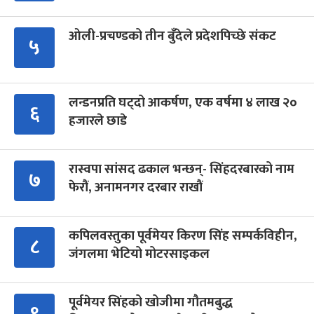
ओली-प्रचण्डको तीन बुँदेले प्रदेशपिच्छे संकट
५
लन्डनप्रति घट्दो आकर्षण, एक वर्षमा ४ लाख २०
६
हजारले छाडे
रास्वपा सांसद ढकाल भन्छन्- सिंहदरबारको नाम
७
फेरौं, अनामनगर दरबार राखौं
कपिलवस्तुका पूर्वमेयर किरण सिंह सम्पर्कविहीन,
८
जंगलमा भेटियो मोटरसाइकल
पूर्वमेयर सिंहको खोजीमा गौतमबुद्ध
९