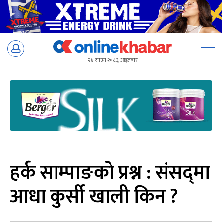
Skip
to
२४ साउन २०८३, आइतबार
content
हर्क साम्पाङको प्रश्न : संसद्‌मा
आधा कुर्सी खाली किन ?