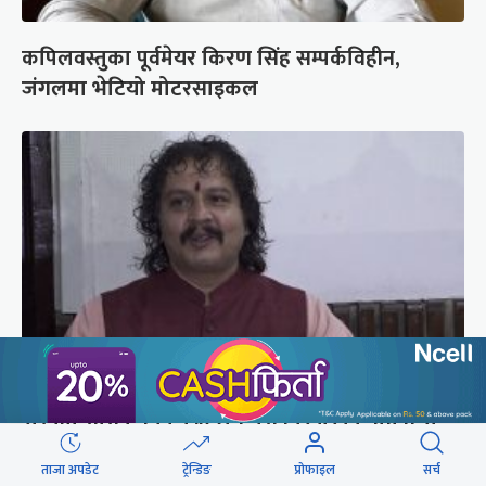
कपिलवस्तुका पूर्वमेयर किरण सिंह सम्पर्कविहीन,
जंगलमा भेटियो मोटरसाइकल
रास्वपा सांसद ढकाल भन्छन्- सिंहदरबारको नाम फेरौं,
अनामनगर दरबार राखौं
ताजा अपडेट
ट्रेन्डिङ
प्रोफाइल
सर्च