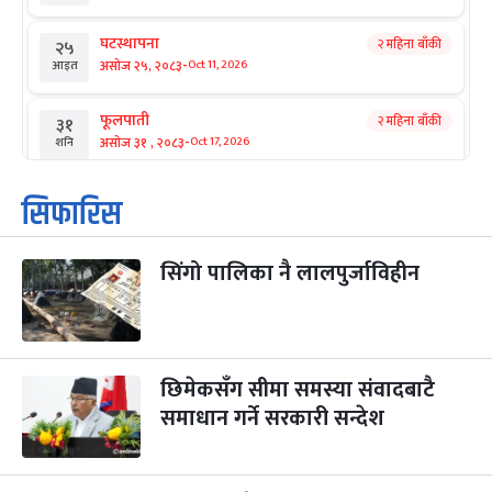
घटस्थापना
२ महिना बाँकी
२५
-
असोज २५, २०८३
Oct 11, 2026
आइत
फूलपाती
२ महिना बाँकी
३१
-
असोज ३१ , २०८३
Oct 17, 2026
शनि
कार्तिक सङ्क्रान्ति
२ महिना बाँकी
१
सिफारिस
-
कार्तिक १, २०८३
Oct 18, 2026
आइत
सिंगो पालिका नै लालपुर्जाविहीन
महानवमी
२ महिना बाँकी
३
-
कार्तिक ३, २०८३
Oct 20, 2026
मंगल
विजयादशमी
२ महिना बाँकी
४
-
कार्तिक ४, २०८३
Oct 21, 2026
बुध
छिमेकसँग सीमा समस्या संवादबाटै
समाधान गर्ने सरकारी सन्देश
पापा‌ङ्कुशा एकादशी व्रत
२ महिना बाँकी
५
-
कार्तिक ५, २०८३
Oct 22, 2026
बिहि