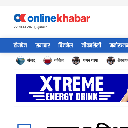
Skip
to
content
२२ साउन २०८३, शुक्रबार
होमपेज
समाचार
बिजनेस
जीवनशैली
मनोरञ्ज
संसद्
काँग्रेस
गगन थापा
शेरबहाद