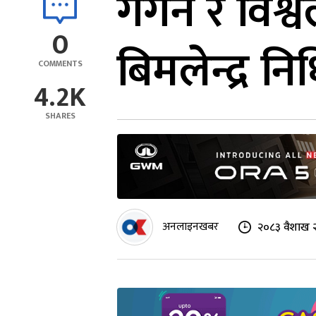
गगन र विश्वल
0
बिमलेन्द्र नि
COMMENTS
4.2K
SHARES
अनलाइनखबर
२०८३ वैशाख २