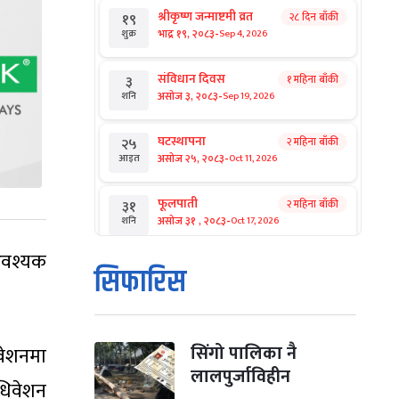
श्रीकृष्ण जन्माष्टमी व्रत
२८ दिन बाँकी
१९
-
भाद्र १९, २०८३
Sep 4, 2026
शुक्र
संविधान दिवस
१ महिना बाँकी
३
-
असोज ३, २०८३
Sep 19, 2026
शनि
घटस्थापना
२ महिना बाँकी
२५
-
असोज २५, २०८३
Oct 11, 2026
आइत
फूलपाती
२ महिना बाँकी
३१
-
असोज ३१ , २०८३
Oct 17, 2026
शनि
आवश्यक
कार्तिक सङ्क्रान्ति
२ महिना बाँकी
१
सिफारिस
-
कार्तिक १, २०८३
Oct 18, 2026
आइत
महानवमी
२ महिना बाँकी
३
-
कार्तिक ३, २०८३
Oct 20, 2026
मंगल
सिंगो पालिका नै
वेशनमा
लालपुर्जाविहीन
धिवेशन
विजयादशमी
२ महिना बाँकी
४