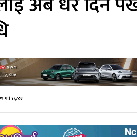
ाई अब धेरै दिन पर्ख
धि
९ गते १६:४२