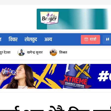
न
विचार
खेलकुद
अन्य
पात्रो
ुर देउवा
खगेन्द्र सुनार
तिब्बत