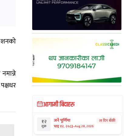
वेशनको
मान्ने
पक्षधर
आगामी बिदाहरु
जनै पूर्णिमा
२१ दिन बाँकी
१२
-
भाद्र १२, २०८३
Aug 28, 2026
शुक्र