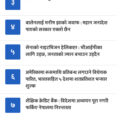
३
बालेनलाई मनीष झाको जवाफ : महान जनादेश
४
पाएको सरकार एक्लो छैन
सेनाको नाइटभिजन हेलिकप्टर : भीआईपीका
५
लागि उड्छ, जनताको ज्यान बचाउन उड्दैन
अमेरिकामा रूसमाथि प्रतिबन्ध लगाउने विधेयक
६
पारित, भारतसहित ५ देशमा शतप्रतिशत भन्सार
शुल्क
शैक्षिक क्रेडिट बैंक : विदेशमा अध्ययन पूरा नगरी
७
फर्किए नेपालमा निरन्तरता