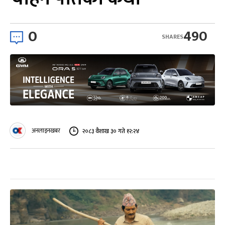
0
490
SHARES
अनलाइनखबर
२०८३ वैशाख ३० गते १२:२४