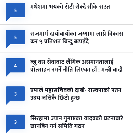
मधेशमा भयको रोटी सेक्दै सीके राउत
५
राजमार्ग दायाँबायाँका जग्गामा लाग्ने विकास
५
कर ५ प्रतिशत बिन्दु बढाइँदै
ब्लु बस सेवाबाट लैंगिक असमानतालाई
४
प्रोत्साहन नगर्ने नीति लिएका हौं : मन्त्री बादी
एमाले महासचिवको दाबी- रास्वपाको पतन
३
उदय जत्तिकै छिटो हुन्छ
सिरहामा ज्यान गुमाएका यादवको घटनाबारे
३
छानबिन गर्न समिति गठन