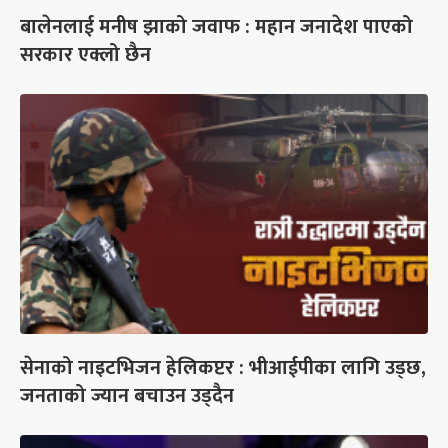
बालेनलाई मनीष झाको जवाफ : महान जनादेश पाएको
सरकार एक्लो छैन
सेनाको नाइटभिजन हेलिकप्टर : भीआईपीका लागि उड्छ,
जनताको ज्यान बचाउन उड्दैन