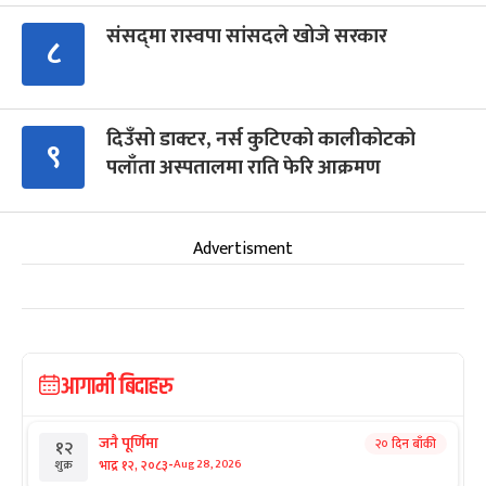
संसद्‍मा रास्वपा सांसदले खोजे सरकार
८
दिउँसो डाक्टर, नर्स कुटिएको कालीकोटको
९
पलाँता अस्पतालमा राति फेरि आक्रमण
Advertisment
आगामी बिदाहरु
जनै पूर्णिमा
२० दिन बाँकी
१२
-
भाद्र १२, २०८३
Aug 28, 2026
शुक्र