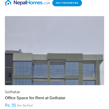
HOT PROPERTIES
Gothatar
S
Office Space for Rent at Gothatar
H
Rs. 55
R
Per Sq.Feet