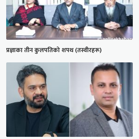
प्रज्ञाका तीन कुलपतिको शपथ (तस्वीरहरू)