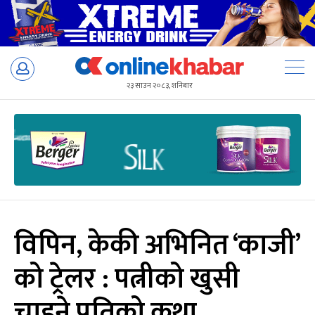
Skip
to
२३ साउन २०८३, शनिबार
content
विपिन, केकी अभिनित ‘काजी’
को ट्रेलर : पत्नीको खुसी
चाहने पतिको कथा