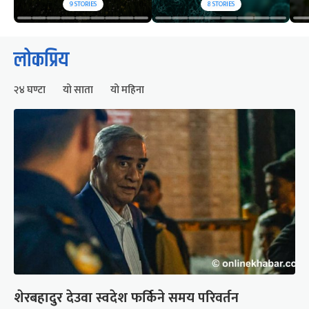
9
STORIES
8
STORIES
लोकप्रिय
२४ घण्टा
यो साता
यो महिना
शेरबहादुर देउवा स्वदेश फर्किने समय परिवर्तन