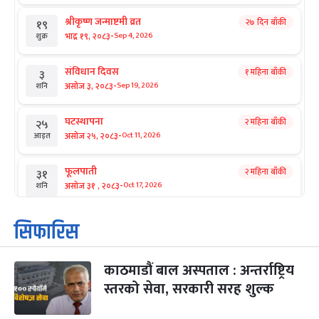
श्रीकृष्ण जन्माष्टमी व्रत
२७ दिन बाँकी
१९
-
भाद्र १९, २०८३
Sep 4, 2026
शुक्र
संविधान दिवस
१ महिना बाँकी
३
-
असोज ३, २०८३
Sep 19, 2026
शनि
घटस्थापना
२ महिना बाँकी
२५
-
असोज २५, २०८३
Oct 11, 2026
आइत
फूलपाती
२ महिना बाँकी
३१
-
असोज ३१ , २०८३
Oct 17, 2026
शनि
कार्तिक सङ्क्रान्ति
२ महिना बाँकी
१
सिफारिस
-
कार्तिक १, २०८३
Oct 18, 2026
आइत
काठमाडौं बाल अस्पताल : अन्तर्राष्ट्रिय
महानवमी
२ महिना बाँकी
३
-
स्तरको सेवा, सरकारी सरह शुल्क
कार्तिक ३, २०८३
Oct 20, 2026
मंगल