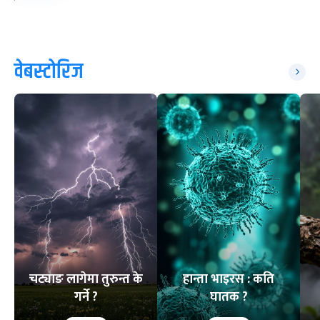
वेबस्टोरिज
चट्याङ लागेमा तुरुन्त के
हान्ता भाइरस : कति
गर्ने ?
घातक ?