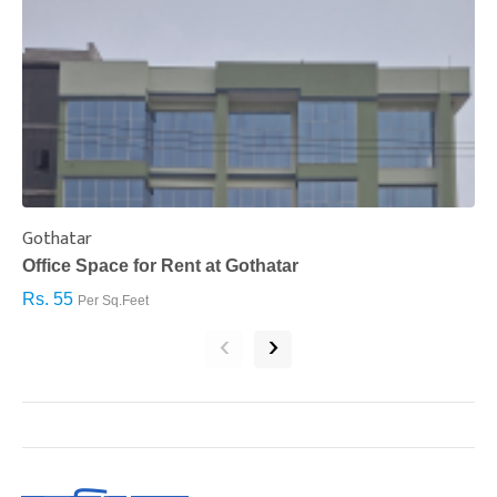
Gothatar
S
Office Space for Rent at Gothatar
H
Rs. 55
R
Per Sq.Feet
‹
›