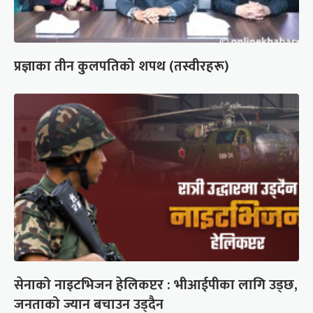
प्रज्ञाका तीन कुलपतिको शपथ (तस्वीरहरू)
सेनाको नाइटभिजन हेलिकप्टर : भीआईपीका लागि उड्छ,
जनताको ज्यान बचाउन उड्दैन