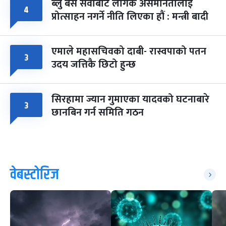
ब्लु बस सेवाबाट लैंगिक असमानतालाई
४
प्रोत्साहन नगर्ने नीति लिएका हौं : मन्त्री बादी
एमाले महासचिवको दाबी- रास्वपाको पतन
३
उदय जत्तिकै छिटो हुन्छ
सिरहामा ज्यान गुमाएका यादवको घटनाबारे
३
छानबिन गर्न समिति गठन
वेबस्टोरिज