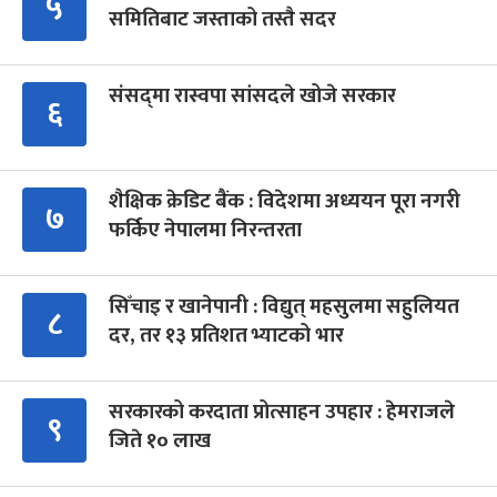
५
समितिबाट जस्ताको तस्तै सदर
संसद्‍मा रास्वपा सांसदले खोजे सरकार
६
शैक्षिक क्रेडिट बैंक : विदेशमा अध्ययन पूरा नगरी
७
फर्किए नेपालमा निरन्तरता
सिँचाइ र खानेपानी : विद्युत् महसुलमा सहुलियत
८
दर, तर १३ प्रतिशत भ्याटको भार
सरकारको करदाता प्रोत्साहन उपहार : हेमराजले
९
जिते १० लाख