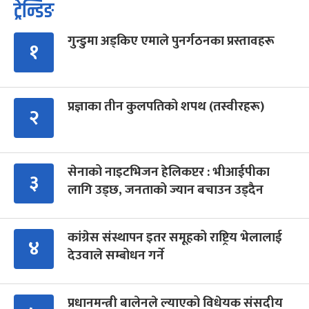
ट्रेन्डिङ
गुन्डुमा अड्किए एमाले पुनर्गठनका प्रस्तावहरू
१
प्रज्ञाका तीन कुलपतिको शपथ (तस्वीरहरू)
२
सेनाको नाइटभिजन हेलिकप्टर : भीआईपीका
३
लागि उड्छ, जनताको ज्यान बचाउन उड्दैन
कांग्रेस संस्थापन इतर समूहको राष्ट्रिय भेलालाई
४
देउवाले सम्बोधन गर्ने
प्रधानमन्त्री बालेनले ल्याएको विधेयक संसदीय