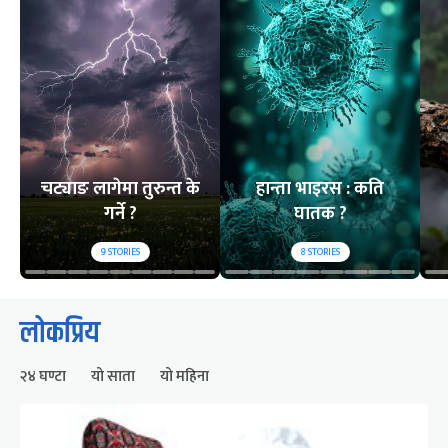
चट्याङ लागेमा तुरुन्त के
हान्ता भाइरस : कति
गर्ने ?
घातक ?
9
STORIES
8
STORIES
लोकप्रिय
२४ घण्टा
यो साता
यो महिना