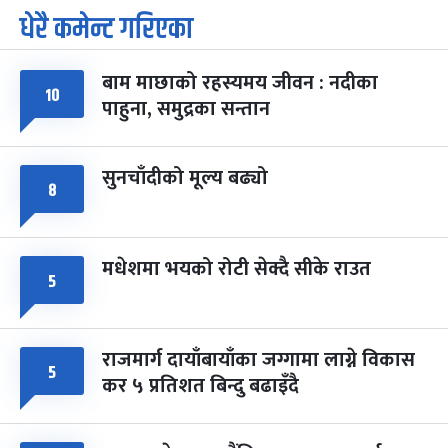
धेरै कमेन्ट गरिएका
पूर्णिमा व्रत
७ महिना बाँकी
७
-
चैत्र ७, २०८३
Mar 21, 2027
आइत
बाम माछाको रहस्यमय जीवन : नदीका
फागुपूर्णिमा
१०
७ महिना बाँकी
८
पाहुना, समुद्रका सन्तान
-
चैत्र ८, २०८३
Mar 22, 2027
सोम
सुनचाँदीको मूल्य बढ्यो
८
मधेशमा भयको रोटी सेक्दै सीके राउत
५
राजमार्ग दायाँबायाँका जग्गामा लाग्ने विकास
५
कर ५ प्रतिशत बिन्दु बढाइँदै