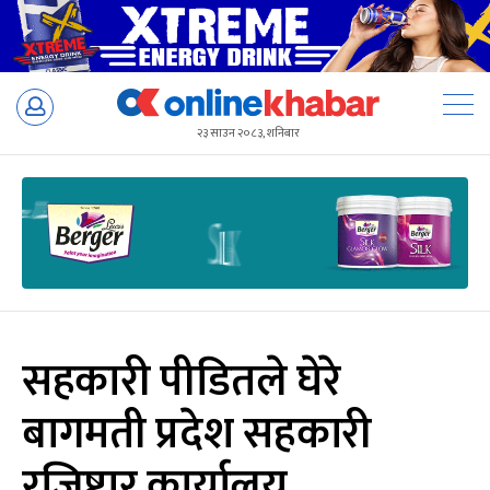
Skip
to
२३ साउन २०८३, शनिबार
content
सहकारी पीडितले घेरे
बागमती प्रदेश सहकारी
रजिष्ट्रार कार्यालय