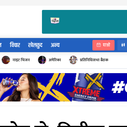
न
विचार
खेलकुद
अन्य
पात्रो
नाइट भिजन
अमेरिका
प्रतिनिधिसभा बैठक