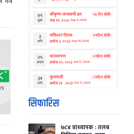
 गर्न
श्रीकृष्ण जन्माष्टमी व्रत
२७ दिन बाँकी
१९
-
भाद्र १९, २०८३
Sep 4, 2026
शुक्र
संविधान दिवस
१ महिना बाँकी
३
-
असोज ३, २०८३
Sep 19, 2026
शनि
घटस्थापना
२ महिना बाँकी
२५
-
असोज २५, २०८३
Oct 11, 2026
आइत
फूलपाती
२ महिना बाँकी
३१
-
असोज ३१ , २०८३
Oct 17, 2026
शनि
कार्तिक सङ्क्रान्ति
२ महिना बाँकी
१
सिफारिस
-
कार्तिक १, २०८३
Oct 18, 2026
आइत
महानवमी
२ महिना बाँकी
३
-
कार्तिक ३, २०८३
Oct 20, 2026
मंगल
७८४ प्राध्यापक : तलब