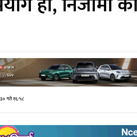
रुपयोग हो, निजीमा का
३० गते १६:५८