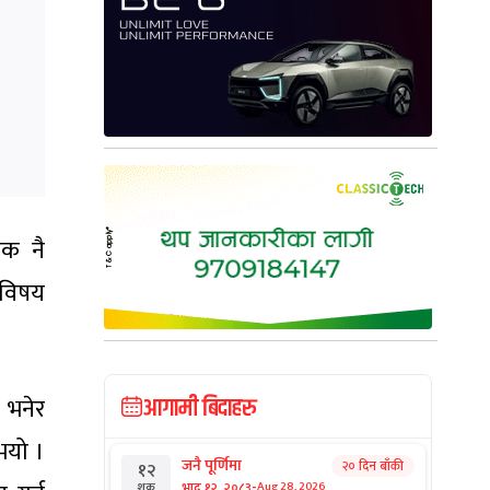
ापक नै
ो विषय
।
 भनेर
आगामी बिदाहरु
भयो ।
जनै पूर्णिमा
२० दिन बाँकी
१२
-
भाद्र १२, २०८३
Aug 28, 2026
शुक्र