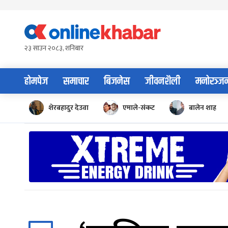
Skip
to
content
२३ साउन २०८३, शनिबार
होमपेज
समाचार
बिजनेस
जीवनशैली
मनोरञ्ज
शेरबहादुर देउवा
एमाले-संकट
बालेन शाह