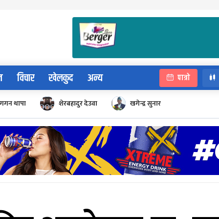
न
विचार
खेलकुद
अन्य
पात्रो
गगन थापा
शेरबहादुर देउवा
खगेन्द्र सुनार