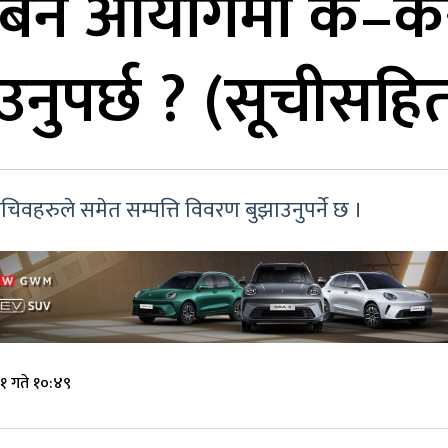
ानबिन आयोगमा क–कसल
नुपर्छ ? (सूचीसहि
चिवहरुले समेत सम्पत्ति विवरण बुझाउनुपर्ने छ ।
१ गते १०:४९