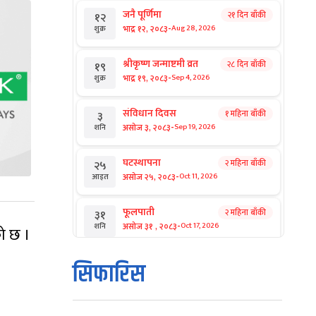
जनै पूर्णिमा
२१ दिन बाँकी
१२
-
भाद्र १२, २०८३
Aug 28, 2026
शुक्र
श्रीकृष्ण जन्माष्टमी व्रत
२८ दिन बाँकी
१९
-
भाद्र १९, २०८३
Sep 4, 2026
शुक्र
संविधान दिवस
१ महिना बाँकी
३
-
असोज ३, २०८३
Sep 19, 2026
शनि
घटस्थापना
२ महिना बाँकी
२५
-
असोज २५, २०८३
Oct 11, 2026
आइत
फूलपाती
२ महिना बाँकी
३१
-
असोज ३१ , २०८३
Oct 17, 2026
शनि
ो छ ।
कार्तिक सङ्क्रान्ति
२ महिना बाँकी
१
सिफारिस
-
कार्तिक १, २०८३
Oct 18, 2026
आइत
महानवमी
२ महिना बाँकी
३