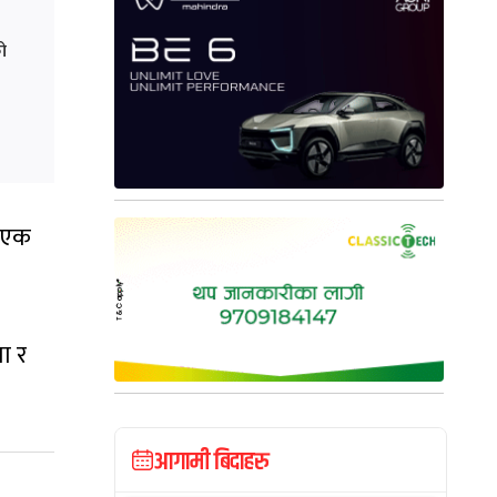
ो
ई एक
ा र
आगामी बिदाहरु