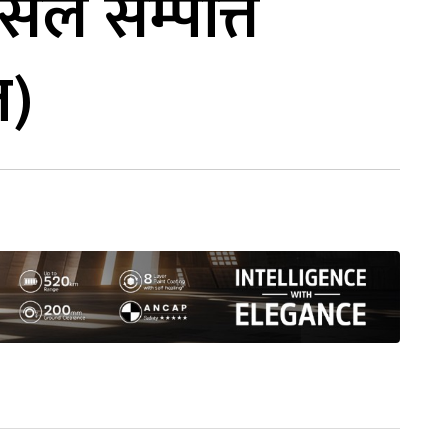
े सम्पत्ति
त)