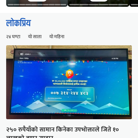
लोकप्रिय
२४ घण्टा
यो साता
यो महिना
२५० रुपैयाँको सामान किनेका उपभोक्ताले जिते १०