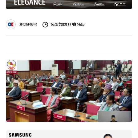
अनलाइनखबर
२०८३ वैशाख ३१ गते २१:३०