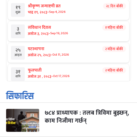
श्रीकृष्ण जन्माष्टमी व्रत
२८ दिन बाँकी
१९
-
भाद्र १९, २०८३
Sep 4, 2026
शुक्र
संविधान दिवस
१ महिना बाँकी
३
-
असोज ३, २०८३
Sep 19, 2026
शनि
घटस्थापना
२ महिना बाँकी
२५
-
असोज २५, २०८३
Oct 11, 2026
आइत
फूलपाती
२ महिना बाँकी
३१
-
असोज ३१ , २०८३
Oct 17, 2026
शनि
कार्तिक सङ्क्रान्ति
२ महिना बाँकी
१
सिफारिस
-
कार्तिक १, २०८३
Oct 18, 2026
आइत
७८४ प्राध्यापक : तलब त्रिविमा बुझ्छन्,
महानवमी
२ महिना बाँकी
३
-
काम निजीमा गर्छन्
कार्तिक ३, २०८३
Oct 20, 2026
मंगल
विजयादशमी
२ महिना बाँकी
४