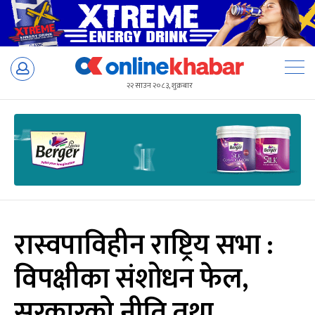
Skip
to
२२ साउन २०८३, शुक्रबार
content
रास्वपाविहीन राष्ट्रिय सभा :
विपक्षीका संशोधन फेल,
सरकारको नीति तथा