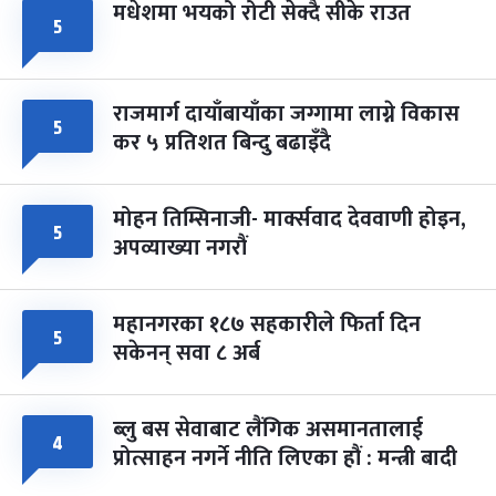
मधेशमा भयको रोटी सेक्दै सीके राउत
५
राजमार्ग दायाँबायाँका जग्गामा लाग्ने विकास
५
कर ५ प्रतिशत बिन्दु बढाइँदै
मोहन तिम्सिनाजी- मार्क्सवाद देववाणी होइन,
५
अपव्याख्या नगरौं
महानगरका १८७ सहकारीले फिर्ता दिन
५
सकेनन् सवा ८ अर्ब
ब्लु बस सेवाबाट लैंगिक असमानतालाई
४
प्रोत्साहन नगर्ने नीति लिएका हौं : मन्त्री बादी