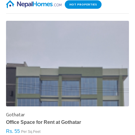
HOT PROPERTIES
Gothatar
S
Office Space for Rent at Gothatar
H
Rs. 55
R
Per Sq.Feet