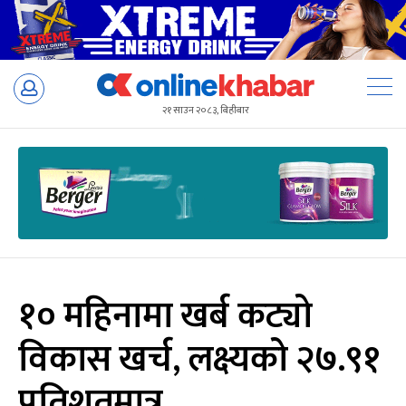
Skip
to
२१ साउन २०८३, बिहीबार
content
१० महिनामा खर्ब कट्यो
विकास खर्च, लक्ष्यको २७.९१
प्रतिशतमात्र