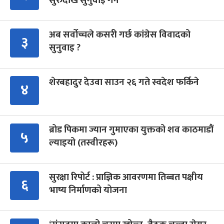
सुरुदेखि सुनुवाइ गर्ने
अब सर्वोच्चले कसरी गर्छ कांग्रेस विवादको
३
सुनुवाइ ?
शेरबहादुर देउवा साउन २६ गते स्वदेश फर्किने
४
ब्रोड पिकमा ज्यान गुमाएका युक्तको शव काठमाडौं
५
ल्याइयो (तस्वीरहरू)
सुरक्षा रिपोर्ट : प्राज्ञिक आवरणमा तिब्बत पक्षीय
६
भाष्य निर्माणको योजना