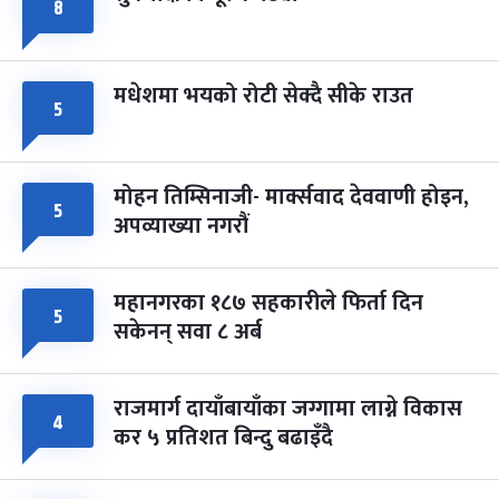
८
मधेशमा भयको रोटी सेक्दै सीके राउत
५
मोहन तिम्सिनाजी- मार्क्सवाद देववाणी होइन,
५
अपव्याख्या नगरौं
महानगरका १८७ सहकारीले फिर्ता दिन
५
सकेनन् सवा ८ अर्ब
राजमार्ग दायाँबायाँका जग्गामा लाग्ने विकास
४
कर ५ प्रतिशत बिन्दु बढाइँदै