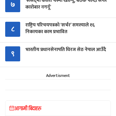
‘संसद्‍मा कालो चस्मा खोल्नू, बैठक चल्दा सेयर
७
कारोबार नगर्नू’
राष्ट्रिय परिचयपत्रको ‘सर्भर’ समस्याले १६
८
निकायका काम प्रभावित
भारतीय प्रधानसेनापति धिरज सेठ नेपाल आउँदै
९
Advertisment
आगामी बिदाहरु