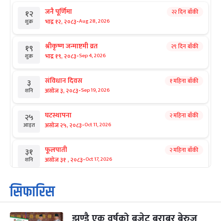
जनै पूर्णिमा
२२ दिन बाँकी
१२
-
भाद्र १२, २०८३
Aug 28, 2026
शुक्र
श्रीकृष्ण जन्माष्टमी व्रत
२९ दिन बाँकी
१९
-
भाद्र १९, २०८३
Sep 4, 2026
शुक्र
संविधान दिवस
१ महिना बाँकी
३
-
असोज ३, २०८३
Sep 19, 2026
शनि
घटस्थापना
२ महिना बाँकी
२५
-
असोज २५, २०८३
Oct 11, 2026
आइत
फूलपाती
२ महिना बाँकी
३१
-
असोज ३१ , २०८३
Oct 17, 2026
शनि
कार्तिक सङ्क्रान्ति
२ महिना बाँकी
१
सिफारिस
-
कार्तिक १, २०८३
Oct 18, 2026
आइत
झण्डै एक वर्षको बजेट बराबर बेरुजु
महानवमी
२ महिना बाँकी