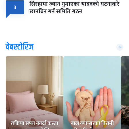
सिरहामा ज्यान गुमाएका यादवको घटनाबारे
३
छानबिन गर्न समिति गठन
वेबस्टोरिज
तकिया सफा नगर्दा कस्ता
बाल क्यान्सरका बिरामी