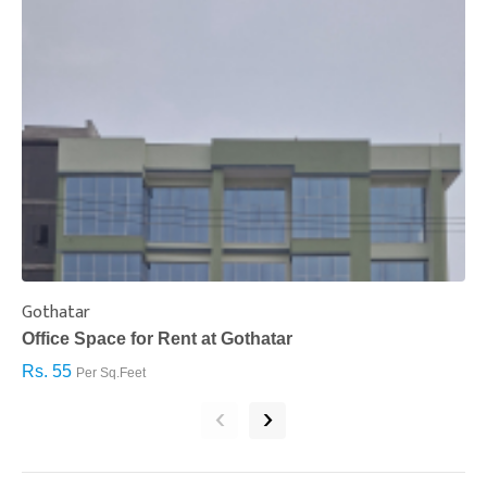
Gothatar
S
Office Space for Rent at Gothatar
H
Rs. 55
R
Per Sq.Feet
‹
›