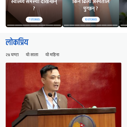
स्वास्थ्य समस्या देखिन्छन्
किन ढिलो अस्पताल
?
पुग्छन् ?
7
STORIES
10
STORIES
लोकप्रिय
२४ घण्टा
यो साता
यो महिना