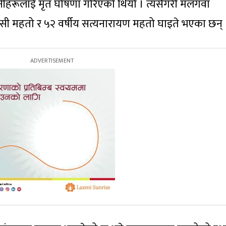
नीहरूलाई मृत घोषणा गरिएको थियो । त्यसैगरी मलंगवा
सी महतो र ५२ वर्षीय सत्यनारायण महतो घाइते भएका छन् 