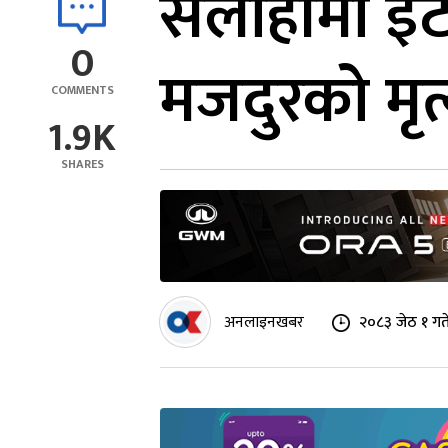
सर्लाहीमा इँ
0
मजदुरको मृत्
COMMENTS
1.9K
SHARES
अनलाइनखबर
२०८३ जेठ १ गत