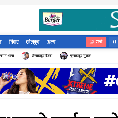
न
विचार
खेलकुद
अन्य
पात्रो
गगन थापा
शेरबहादुर देउवा
पुरबहादुर गुरुङ