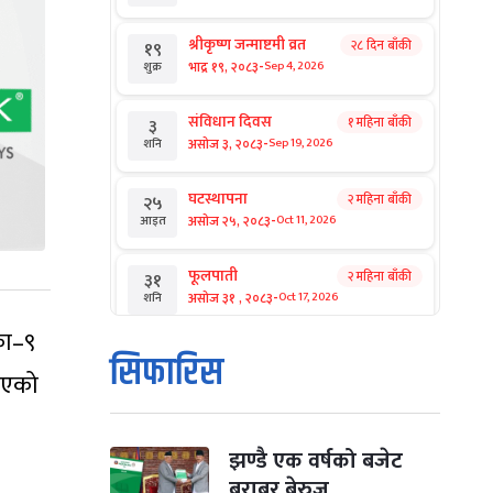
श्रीकृष्ण जन्माष्टमी व्रत
२८ दिन बाँकी
१९
-
भाद्र १९, २०८३
Sep 4, 2026
शुक्र
संविधान दिवस
१ महिना बाँकी
३
-
असोज ३, २०८३
Sep 19, 2026
शनि
घटस्थापना
२ महिना बाँकी
२५
-
असोज २५, २०८३
Oct 11, 2026
आइत
फूलपाती
२ महिना बाँकी
३१
-
असोज ३१ , २०८३
Oct 17, 2026
शनि
का–९
कार्तिक सङ्क्रान्ति
२ महिना बाँकी
१
सिफारिस
-
कार्तिक १, २०८३
Oct 18, 2026
आइत
नाएको
महानवमी
२ महिना बाँकी
३
-
कार्तिक ३, २०८३
Oct 20, 2026
मंगल
झण्डै एक वर्षको बजेट
बराबर बेरुजु