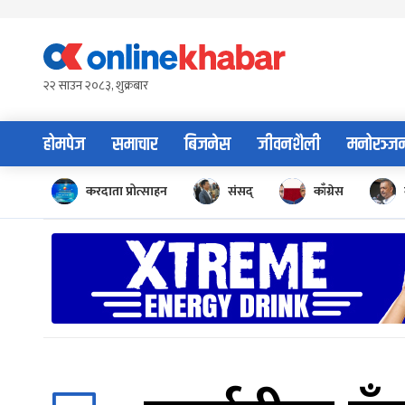
Skip
to
content
२२ साउन २०८३, शुक्रबार
होमपेज
समाचार
बिजनेस
जीवनशैली
मनोरञ्ज
करदाता प्रोत्साहन
संसद्
काँग्रेस