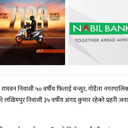
७ रामवन निवासी ५० वर्षीय फिताई मन्सुर, गोडैता नगरपालि
को लखिमपुर निवासी ३५ वर्षीय अंगद कुमार रहेको प्रहरी ज