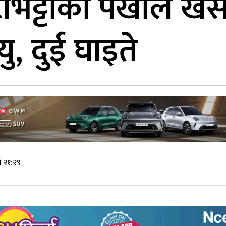
टाभट्टाको पर्खाल ख
यु, दुई घाइते
े २१:२९