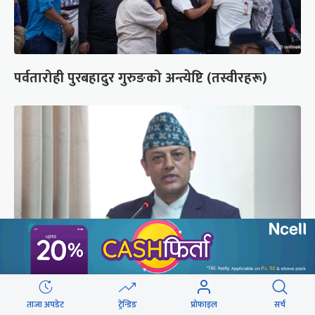
पर्वतारोही पुरबहादुर गुरुङको अन्त्येष्टि (तस्वीरहरू)
‘संसद्‍मा कालो चस्मा खोल्नू, बैठक चल्दा सेयर कारोबार
ताजा अपडेट
ट्रेन्डिङ
प्रोफाइल
सर्च