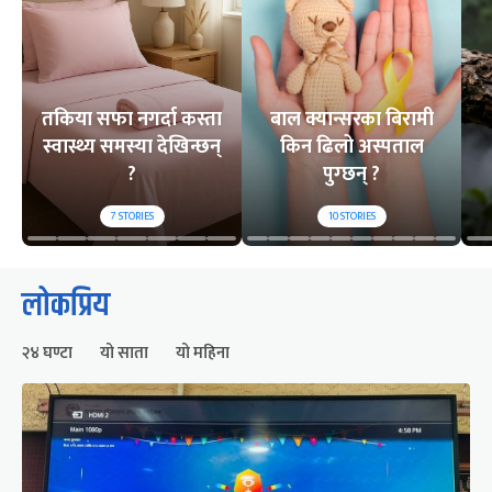
तकिया सफा नगर्दा कस्ता
बाल क्यान्सरका बिरामी
स्वास्थ्य समस्या देखिन्छन्
किन ढिलो अस्पताल
?
पुग्छन् ?
7
STORIES
10
STORIES
लोकप्रिय
२४ घण्टा
यो साता
यो महिना