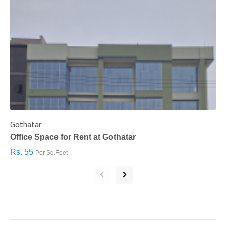
Gothatar
S
Office Space for Rent at Gothatar
H
Rs. 55
R
Per Sq.Feet
‹
›