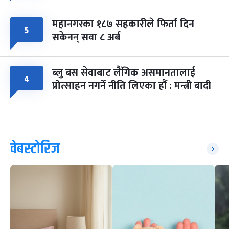
महानगरका १८७ सहकारीले फिर्ता दिन
५
सकेनन् सवा ८ अर्ब
ब्लु बस सेवाबाट लैंगिक असमानतालाई
४
प्रोत्साहन नगर्ने नीति लिएका हौं : मन्त्री बादी
वेबस्टोरिज