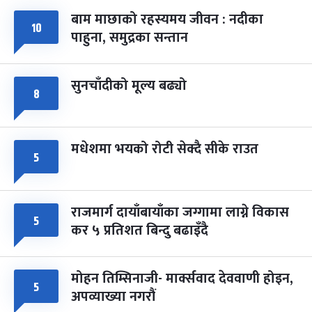
बाम माछाको रहस्यमय जीवन : नदीका
१०
फागुपूर्णिमा
७ महिना बाँकी
८
पाहुना, समुद्रका सन्तान
-
चैत्र ८, २०८३
Mar 22, 2027
सोम
सुनचाँदीको मूल्य बढ्यो
८
मधेशमा भयको रोटी सेक्दै सीके राउत
५
राजमार्ग दायाँबायाँका जग्गामा लाग्ने विकास
५
कर ५ प्रतिशत बिन्दु बढाइँदै
मोहन तिम्सिनाजी- मार्क्सवाद देववाणी होइन,
५
अपव्याख्या नगरौं