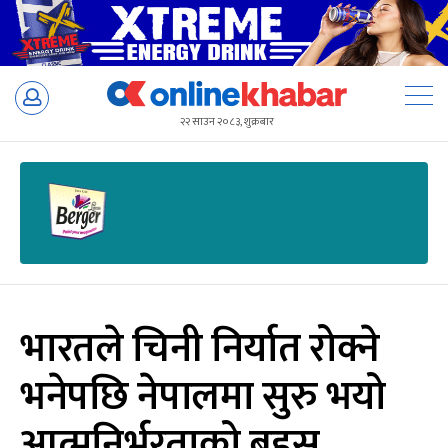
Skip
to
२२ साउन २०८३, शुक्रबार
content
भारतले चिनी निर्यात रोक्ने
भनेपछि नेपालमा सुरु भयो
आत्मनिर्भरताको बहस