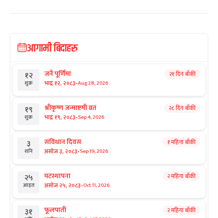
आगामी बिदाहरु
जनै पूर्णिमा
२१ दिन बाँकी
१२
-
भाद्र १२, २०८३
Aug 28, 2026
शुक्र
श्रीकृष्ण जन्माष्टमी व्रत
२८ दिन बाँकी
१९
-
भाद्र १९, २०८३
Sep 4, 2026
शुक्र
संविधान दिवस
१ महिना बाँकी
३
-
असोज ३, २०८३
Sep 19, 2026
शनि
घटस्थापना
२ महिना बाँकी
२५
-
असोज २५, २०८३
Oct 11, 2026
आइत
फूलपाती
२ महिना बाँकी
३१