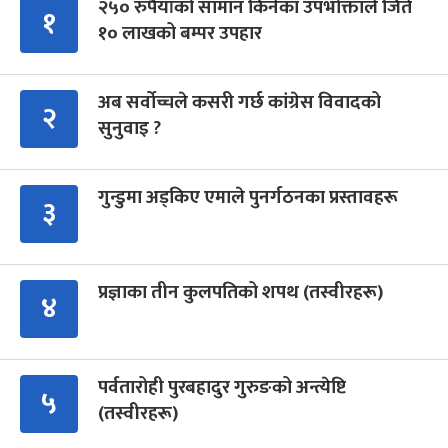
२५० रुपैयाँको सामान किनेका उपभोक्ताले जिते
१
१० लाखको बम्पर उपहार
अब सर्वोच्चले कसरी गर्छ कांग्रेस विवादको
२
सुनुवाइ ?
गुन्डुमा अड्किए एमाले पुनर्गठनका प्रस्तावहरू
३
प्रज्ञाका तीन कुलपतिको शपथ (तस्वीरहरू)
४
पर्वतारोही पुरबहादुर गुरुङको अन्त्येष्टि
५
(तस्वीरहरू)