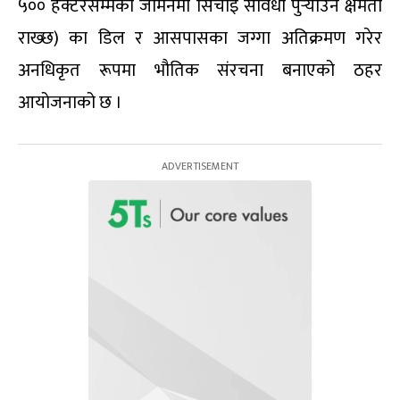
५०० हेक्टरसम्मका जमिनमा सिंचाइ सविधा पुर्‍याउने क्षमता
राख्छ) का डिल र आसपासका जग्गा अतिक्रमण गरेर
अनधिकृत रूपमा भौतिक संरचना बनाएको ठहर
आयोजनाको छ ।