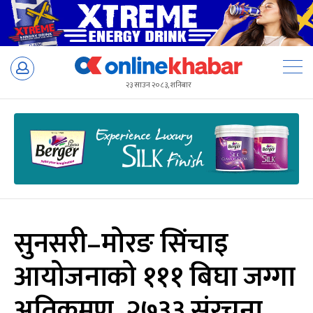
Skip
to
२३ साउन २०८३, शनिबार
content
सुनसरी–मोरङ सिंचाइ
आयोजनाको १११ बिघा जग्गा
अतिक्रमण, २७३३ संरचना