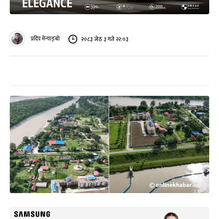
प्रदिप मेन्याङ्बो
२०८३ जेठ ३ गते २२:०३