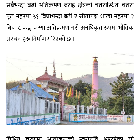
सबैभन्दा बढी अतिक्रमण बराह क्षेत्रको चतरास्थित चतरा
मूल नहरमा ५१ बिघाभन्दा बढी र सीतागञ्ज शाखा नहरमा २
बिघा ८ कट्ठा जग्गा अतिक्रमण गरी अनधिकृत रूपमा भौतिक
संरचनाहरू निर्माण गरिएको छ ।
विभिन्न चरणमा आयोजनाको स्तरोन्नति भइरहेको यो