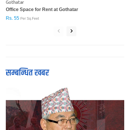
Gothatar
S
Office Space for Rent at Gothatar
H
Rs. 55
R
Per Sq.Feet
‹
›
सम्बन्धित खबर