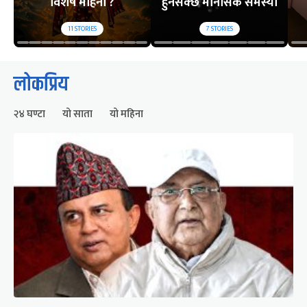
विशेष महिना ?
हुनसक्छ मानसिक समस्या
11
STORIES
7
STORIES
लोकप्रिय
२४ घण्टा
यो साता
यो महिना