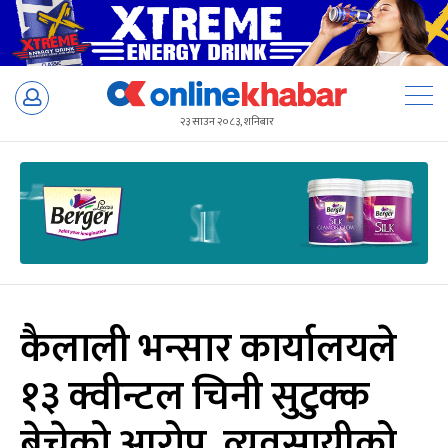
Skip
to
२३ साउन २०८३, शनिबार
content
कैलाली भन्सार कार्यालयले
१३ क्वीन्टल चिनी सुटुक्क
बेचेको आरोप, व्यवसायीको