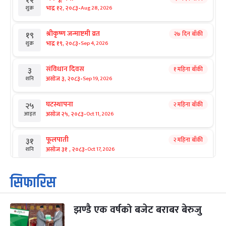
१२
-
भाद्र १२, २०८३
Aug 28, 2026
शुक्र
श्रीकृष्ण जन्माष्टमी व्रत
२७ दिन बाँकी
१९
-
भाद्र १९, २०८३
Sep 4, 2026
शुक्र
संविधान दिवस
१ महिना बाँकी
३
-
असोज ३, २०८३
Sep 19, 2026
शनि
घटस्थापना
२ महिना बाँकी
२५
-
असोज २५, २०८३
Oct 11, 2026
आइत
फूलपाती
२ महिना बाँकी
३१
-
असोज ३१ , २०८३
Oct 17, 2026
शनि
कार्तिक सङ्क्रान्ति
२ महिना बाँकी
१
सिफारिस
-
कार्तिक १, २०८३
Oct 18, 2026
आइत
झण्डै एक वर्षको बजेट बराबर बेरुजु
महानवमी
२ महिना बाँकी
३
-
कार्तिक ३, २०८३
Oct 20, 2026
मंगल