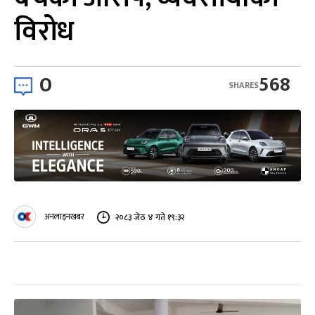
विरोध
0
568
SHARES
अनलाइनखबर
२०८३ जेठ ४ गते १९:३२