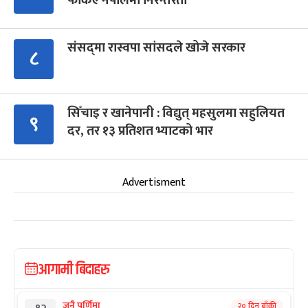
फर्किए नेपालमा निरन्तरता
संसद्‍मा रास्वपा सांसदले खोजे सरकार
८
सिँचाइ र खानेपानी : विद्युत् महसुलमा सहुलियत
९
दर, तर १३ प्रतिशत भ्याटको भार
Advertisment
आगामी बिदाहरु
जनै पूर्णिमा
२० दिन बाँकी