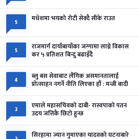
मधेशमा भयको रोटी सेक्दै सीके राउत
५
राजमार्ग दायाँबायाँका जग्गामा लाग्ने विकास
५
कर ५ प्रतिशत बिन्दु बढाइँदै
ब्लु बस सेवाबाट लैंगिक असमानतालाई
४
प्रोत्साहन नगर्ने नीति लिएका हौं : मन्त्री बादी
एमाले महासचिवको दाबी- रास्वपाको पतन
३
उदय जत्तिकै छिटो हुन्छ
सिरहामा ज्यान गुमाएका यादवको घटनाबारे
३