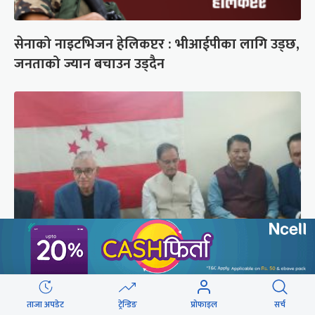
सेनाको नाइटभिजन हेलिकप्टर : भीआईपीका लागि उड्छ,
जनताको ज्यान बचाउन उड्दैन
कांग्रेस संस्थापन इतर समूहको राष्ट्रिय भेलालाई देउवाले
सम्बोधन गर्ने
ताजा अपडेट
ट्रेन्डिङ
प्रोफाइल
सर्च