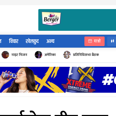
न
विचार
खेलकुद
अन्य
पात्रो
नाइट भिजन
अमेरिका
प्रतिनिधिसभा बैठक