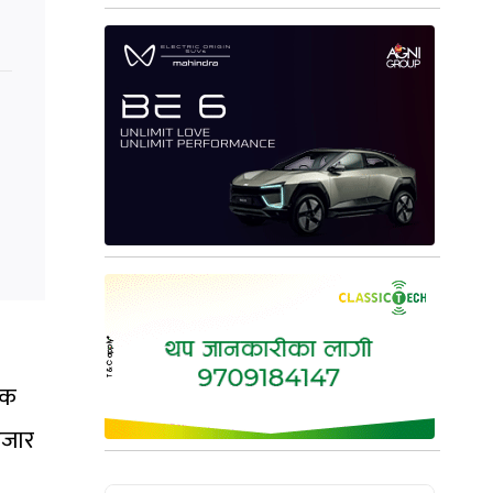
िक
हजार