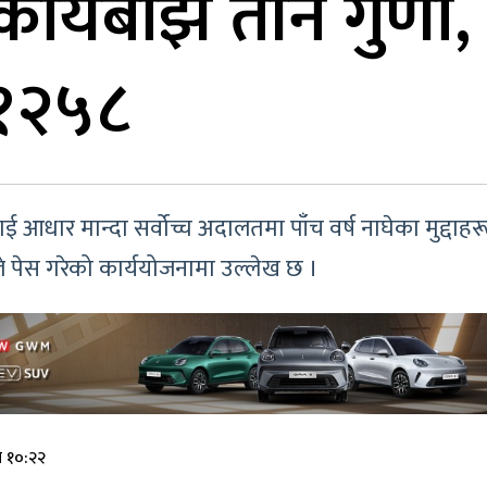
ार्यबोझ तीन गुणा, स
ा १२५८
धार मान्दा सर्वोच्च अदालतमा पाँच वर्ष नाघेका मुद्दाहरू
ले पेस गरेको कार्ययोजनामा उल्लेख छ ।
े १०:२२