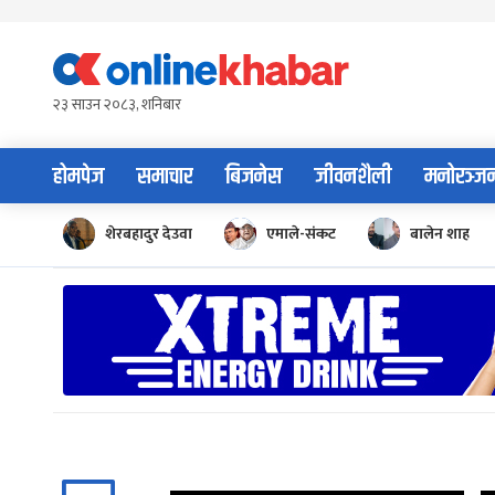
Skip
to
content
२३ साउन २०८३, शनिबार
होमपेज
समाचार
बिजनेस
जीवनशैली
मनोरञ्ज
शेरबहादुर देउवा
एमाले-संकट
बालेन शाह