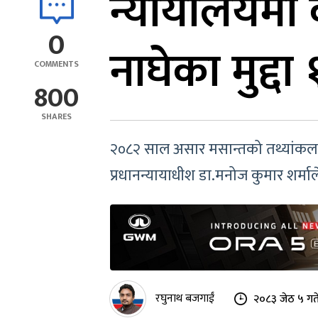
न्यायालयमा क
0
नाघेका मुद्द
COMMENTS
800
SHARES
२०८२ साल असार मसान्तको तथ्यांकलाई आ
प्रधानन्यायाधीश डा.मनोज कुमार शर्मा
रघुनाथ बजगाईं
२०८३ जेठ ५ गत