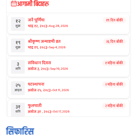
आगामी बिदाहरु
जनै पूर्णिमा
१९ दिन बाँकी
१२
-
भाद्र १२, २०८३
Aug 28, 2026
शुक्र
श्रीकृष्ण जन्माष्टमी व्रत
२६ दिन बाँकी
१९
-
भाद्र १९, २०८३
Sep 4, 2026
शुक्र
संविधान दिवस
१ महिना बाँकी
३
-
असोज ३, २०८३
Sep 19, 2026
शनि
घटस्थापना
२ महिना बाँकी
२५
-
असोज २५, २०८३
Oct 11, 2026
आइत
फूलपाती
२ महिना बाँकी
३१
-
असोज ३१ , २०८३
Oct 17, 2026
शनि
कार्तिक सङ्क्रान्ति
२ महिना बाँकी
१
सिफारिस
-
कार्तिक १, २०८३
Oct 18, 2026
आइत