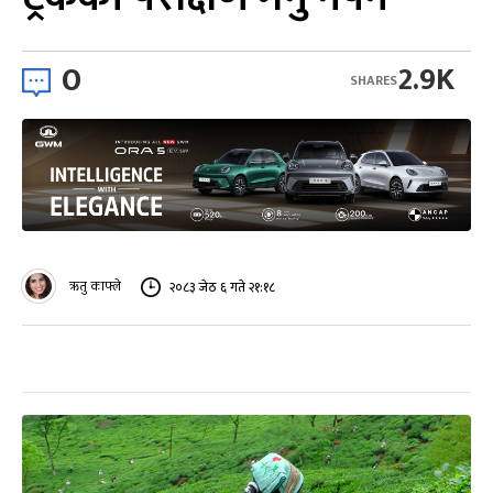
0
2.9K
SHARES
ऋतु काफ्ले
२०८३ जेठ ६ गते २१:१८