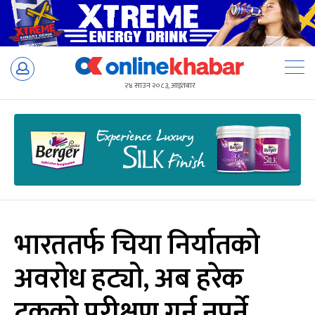
Skip
to
२४ साउन २०८३, आइतबार
content
भारततर्फ चिया निर्यातको
अवरोध हट्यो, अब हरेक
ट्रकको परीक्षण गर्नु नपर्ने