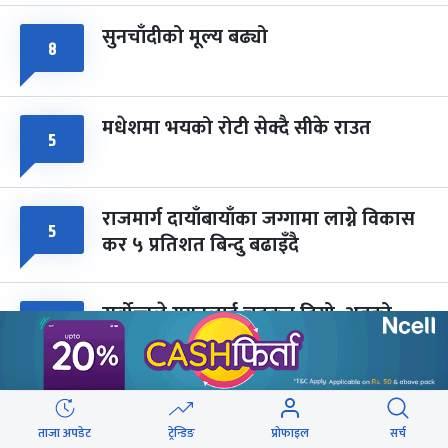
सुनचाँदीको मूल्य बढ्यो
८
मधेशमा भयको रोटी सेक्दै सीके राउत
५
राजमार्ग दायाँबायाँका जग्गामा लाग्ने विकास
५
कर ५ प्रतिशत बिन्दु बढाइँदै
सर्वोच्चले गगनलाई चड्कन दियो, अबको
४
सभापति देउवा : मोहन बस्नेत
ब्लु बस सेवाबाट लैंगिक असमानतालाई
४
प्रोत्साहन नगर्ने नीति लिएका हौं : मन्त्री बादी
ताजा अपडेट
ट्रेन्डिङ
प्रोफाइल
सर्च