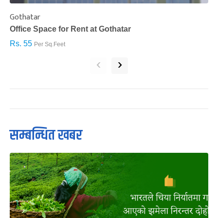
Gothatar
S
Office Space for Rent at Gothatar
H
Rs. 55
R
Per Sq.Feet
‹
›
सम्बन्धित खबर