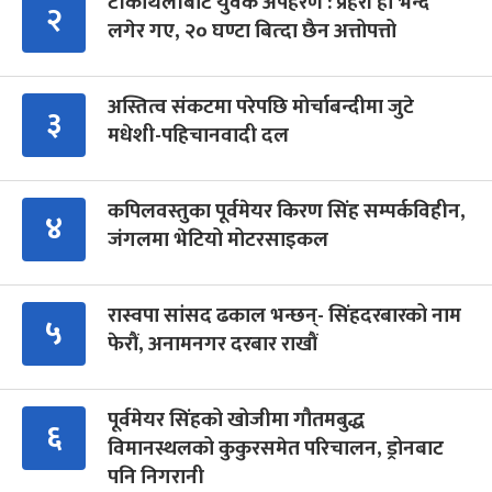
टीकाथलीबाट युवक अपहरण : प्रहरी हौं भन्दै
२
लगेर गए, २० घण्टा बित्दा छैन अत्तोपत्तो
अस्तित्व संकटमा परेपछि मोर्चाबन्दीमा जुटे
३
मधेशी-पहिचानवादी दल
कपिलवस्तुका पूर्वमेयर किरण सिंह सम्पर्कविहीन,
४
जंगलमा भेटियो मोटरसाइकल
रास्वपा सांसद ढकाल भन्छन्- सिंहदरबारको नाम
५
फेरौं, अनामनगर दरबार राखौं
पूर्वमेयर सिंहको खोजीमा गौतमबुद्ध
६
विमानस्थलको कुकुरसमेत परिचालन, ड्रोनबाट
पनि निगरानी