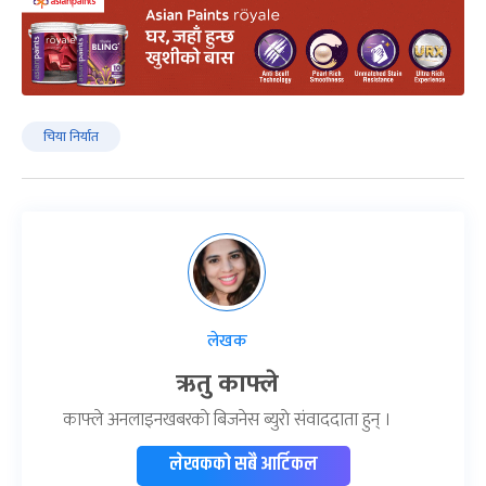
चिया निर्यात
लेखक
ऋतु काफ्ले
काफ्ले अनलाइनखबरकाे बिजनेस ब्युराे संवाददाता हुन् ।
लेखकको सबै आर्टिकल