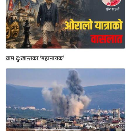
वाम दु:खान्तका ‘महानायक’