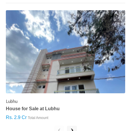
Lubhu
C
House for Sale at Lubhu
H
Rs. 2.9 Cr
R
Total Amount
‹
›