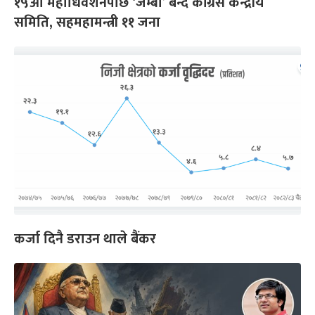
१५औं महाधिवेशनपछि ‘जम्बो’ बन्दै कांग्रेस केन्द्रीय
समिति, सहमहामन्त्री ११ जना
कर्जा दिनै डराउन थाले बैंकर