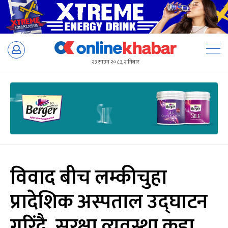
Skip
to
२३ साउन २०८३, शनिबार
content
विवाद बीच लम्कीचुहा
प्रादेशिक अस्पताल उद्घाटन
गरिंदै, सुरक्षा व्यवस्था कडा