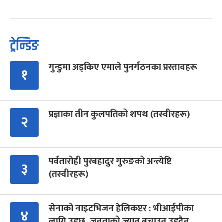
ट्रेन्डिङ
गुन्डुमा अड्किए एमाले पुनर्गठनका प्रस्तावहरू
१
प्रज्ञाका तीन कुलपतिको शपथ (तस्वीरहरू)
२
पर्वतारोही पुरबहादुर गुरुङको अन्त्येष्टि
३
(तस्वीरहरू)
सेनाको नाइटभिजन हेलिकप्टर : भीआईपीका
४
लागि उड्छ, जनताको ज्यान बचाउन उड्दैन