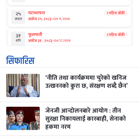
घटस्थापना
२ महिना बाँकी
२५
-
असोज २५, २०८३
Oct 11, 2026
आइत
फूलपाती
२ महिना बाँकी
३१
-
असोज ३१ , २०८३
Oct 17, 2026
शनि
कार्तिक सङ्क्रान्ति
२ महिना बाँकी
१
सिफारिस
-
कार्तिक १, २०८३
Oct 18, 2026
आइत
‘नीति तथा कार्यक्रममा चुरेको खनिज
महानवमी
२ महिना बाँकी
३
-
उत्खननको कुरा छ, संरक्षण शब्दै छैन’
कार्तिक ३, २०८३
Oct 20, 2026
मंगल
विजयादशमी
२ महिना बाँकी
४
-
कार्तिक ४, २०८३
Oct 21, 2026
बुध
जेनजी आन्दोलनबारे आयोग : तीन
सुरक्षा निकायलाई कारबाही, सेनाको
पापा‌ङ्कुशा एकादशी व्रत
२ महिना बाँकी
५
हकमा नरम
-
कार्तिक ५, २०८३
Oct 22, 2026
बिहि