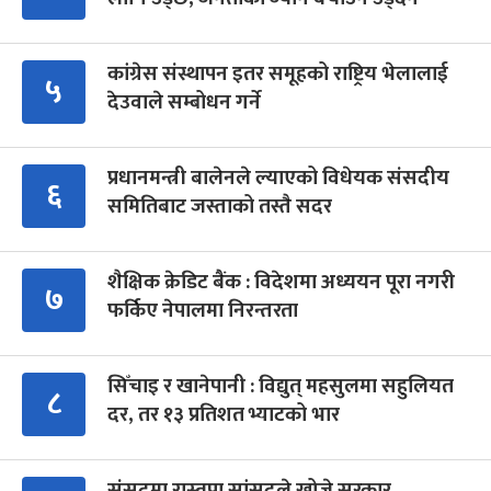
कांग्रेस संस्थापन इतर समूहको राष्ट्रिय भेलालाई
५
देउवाले सम्बोधन गर्ने
प्रधानमन्त्री बालेनले ल्याएको विधेयक संसदीय
६
समितिबाट जस्ताको तस्तै सदर
शैक्षिक क्रेडिट बैंक : विदेशमा अध्ययन पूरा नगरी
७
फर्किए नेपालमा निरन्तरता
सिँचाइ र खानेपानी : विद्युत् महसुलमा सहुलियत
८
दर, तर १३ प्रतिशत भ्याटको भार
संसद्‍मा रास्वपा सांसदले खोजे सरकार