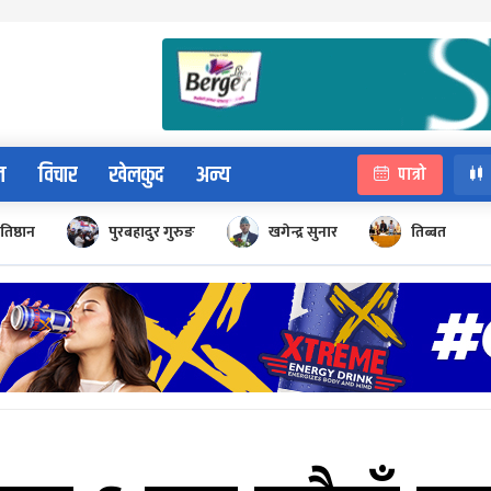
न
विचार
खेलकुद
अन्य
पात्रो
रतिष्ठान
पुरबहादुर गुरुङ
खगेन्द्र सुनार
तिब्बत