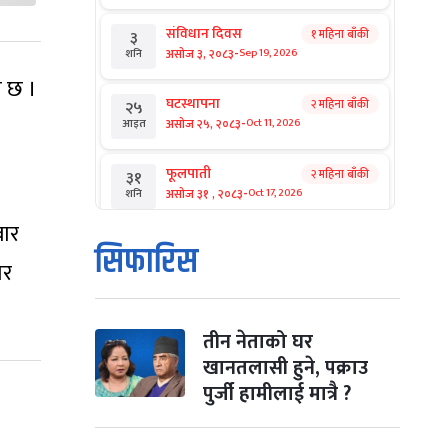
संविधान दिवस
१ महिना बाँकी
३
-
असोज ३, २०८३
Sep 19, 2026
शनि
ो छ ।
घटस्थापना
२ महिना बाँकी
२५
-
असोज २५, २०८३
Oct 11, 2026
आइत
फूलपाती
२ महिना बाँकी
३१
-
असोज ३१ , २०८३
Oct 17, 2026
शनि
बार
कार्तिक सङ्क्रान्ति
२ महिना बाँकी
१
सिफारिस
-
कार्तिक १, २०८३
Oct 18, 2026
आइत
ार
महानवमी
२ महिना बाँकी
३
-
कार्तिक ३, २०८३
Oct 20, 2026
मंगल
तीन नेताको घर
खानतलासी हुने, पक्राउ
विजयादशमी
२ महिना बाँकी
४
पुर्जी हामीलाई मात्रै ?
-
कार्तिक ४, २०८३
Oct 21, 2026
बुध