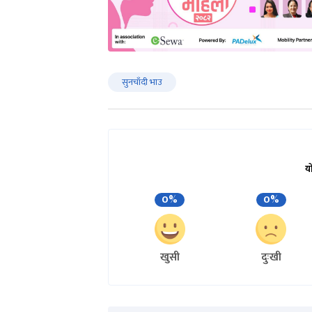
सुनचाँदी भाउ
य
0%
0%
खुसी
दुःखी