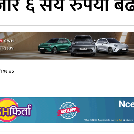
ार ६ सय रुपैयाँ बढ
े १२:००