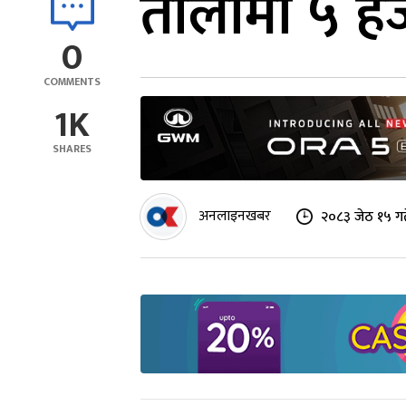
तोलामा ५ हज
0
COMMENTS
1K
SHARES
अनलाइनखबर
२०८३ जेठ १५ गत