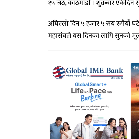
१५ जेठ, काठमाडौं । शुक्रबार एकैदिन
अघिल्लो दिन ५ हजार ५ सय रुपैयाँ घट
महासंघले यस दिनका लागि सुनको मूल्