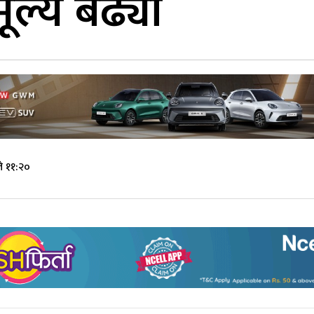
ूल्य बढ्यो
े ११:२०