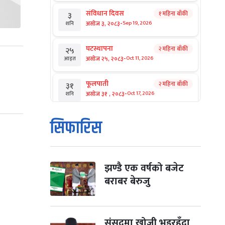
संविधान दिवस
१ महिना बाँकी
३
-
असोज ३, २०८३
Sep 19, 2026
शनि
घटस्थापना
२ महिना बाँकी
२५
-
असोज २५, २०८३
Oct 11, 2026
आइत
फूलपाती
२ महिना बाँकी
३१
-
असोज ३१ , २०८३
Oct 17, 2026
शनि
कार्तिक सङ्क्रान्ति
२ महिना बाँकी
१
सिफारिस
-
कार्तिक १, २०८३
Oct 18, 2026
आइत
महानवमी
२ महिना बाँकी
३
-
कार्तिक ३, २०८३
Oct 20, 2026
मंगल
झण्डै एक वर्षको बजेट
बराबर बेरुजु
विजयादशमी
२ महिना बाँकी
४
-
कार्तिक ४, २०८३
Oct 21, 2026
बुध
संसद्‌मा खोजी भइरहँदा
पापा‌ङ्कुशा एकादशी व्रत
२ महिना बाँकी