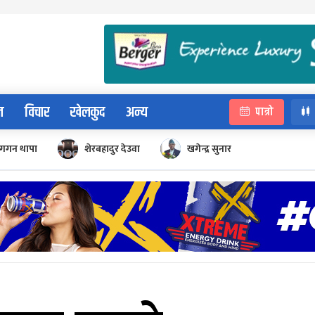
न
विचार
खेलकुद
अन्य
पात्रो
गगन थापा
शेरबहादुर देउवा
खगेन्द्र सुनार