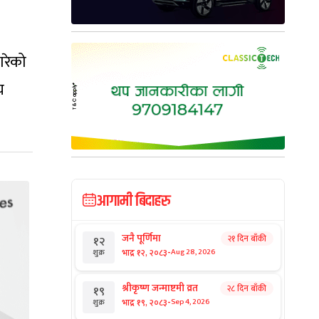
गरेको
य
आगामी बिदाहरु
जनै पूर्णिमा
२१ दिन बाँकी
१२
-
भाद्र १२, २०८३
Aug 28, 2026
शुक्र
श्रीकृष्ण जन्माष्टमी व्रत
२८ दिन बाँकी
१९
-
भाद्र १९, २०८३
Sep 4, 2026
शुक्र