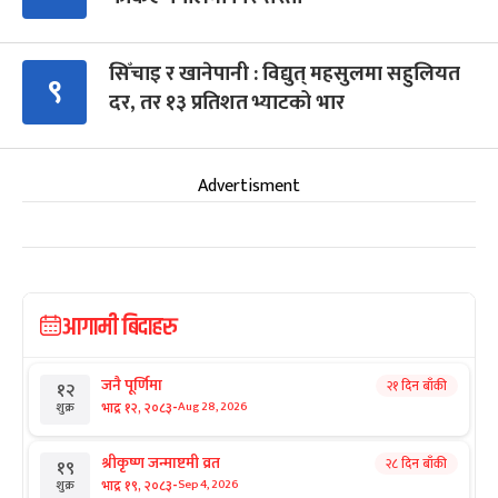
सिँचाइ र खानेपानी : विद्युत् महसुलमा सहुलियत
९
दर, तर १३ प्रतिशत भ्याटको भार
Advertisment
आगामी बिदाहरु
जनै पूर्णिमा
२१ दिन बाँकी
१२
-
भाद्र १२, २०८३
Aug 28, 2026
शुक्र
श्रीकृष्ण जन्माष्टमी व्रत
२८ दिन बाँकी
१९
-
भाद्र १९, २०८३
Sep 4, 2026
शुक्र