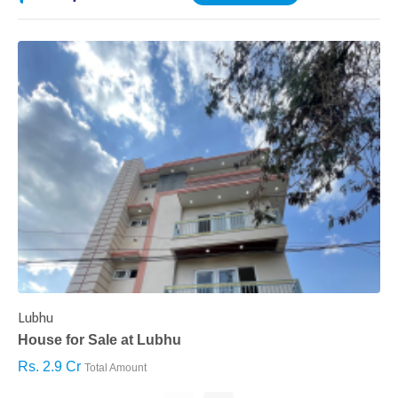
Lubhu
C
House for Sale at Lubhu
H
Rs. 2.9 Cr
R
Total Amount