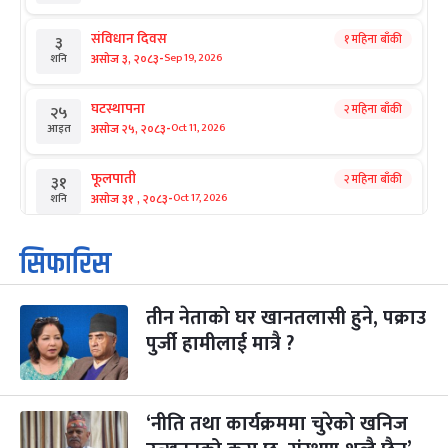
संविधान दिवस
१ महिना बाँकी
३
-
असोज ३, २०८३
Sep 19, 2026
शनि
घटस्थापना
२ महिना बाँकी
२५
-
असोज २५, २०८३
Oct 11, 2026
आइत
फूलपाती
२ महिना बाँकी
३१
-
असोज ३१ , २०८३
Oct 17, 2026
शनि
कार्तिक सङ्क्रान्ति
२ महिना बाँकी
१
सिफारिस
-
कार्तिक १, २०८३
Oct 18, 2026
आइत
तीन नेताको घर खानतलासी हुने, पक्राउ
महानवमी
२ महिना बाँकी
३
-
पुर्जी हामीलाई मात्रै ?
कार्तिक ३, २०८३
Oct 20, 2026
मंगल
विजयादशमी
२ महिना बाँकी
४
-
कार्तिक ४, २०८३
Oct 21, 2026
बुध
‘नीति तथा कार्यक्रममा चुरेको खनिज