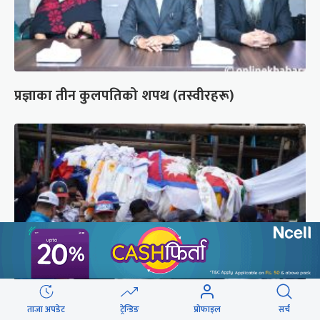
प्रज्ञाका तीन कुलपतिको शपथ (तस्वीरहरू)
ताजा अपडेट
ट्रेन्डिङ
प्रोफाइल
सर्च
पर्वतारोही पुरबहादुर गुरुङको अन्त्येष्टि (तस्वीरहरू)