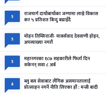
राजमार्ग दायाँबायाँका जग्गामा लाग्ने विकास
५
कर ५ प्रतिशत बिन्दु बढाइँदै
मोहन तिम्सिनाजी- मार्क्सवाद देववाणी होइन,
५
अपव्याख्या नगरौं
महानगरका १८७ सहकारीले फिर्ता दिन
५
सकेनन् सवा ८ अर्ब
ब्लु बस सेवाबाट लैंगिक असमानतालाई
४
प्रोत्साहन नगर्ने नीति लिएका हौं : मन्त्री बादी