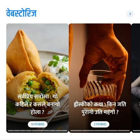
वेबस्टोरिज
सर्वप्रिय समोसा : यो
कहिले र कसले बनायो
ह्वीस्कीको कथा : किन जति
होला ?
पुरानो उति महंगो ?
10
STORIES
5
STORIES