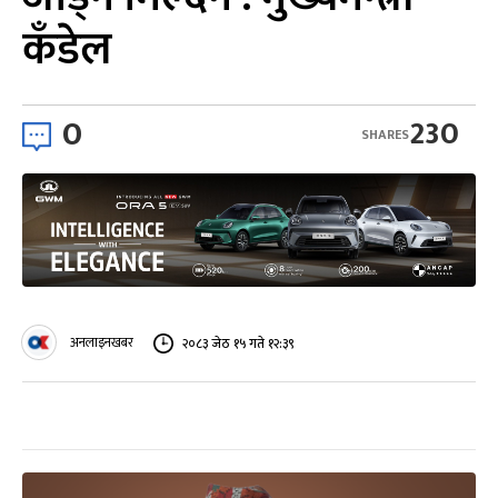
कँडेल
0
230
SHARES
अनलाइनखबर
२०८३ जेठ १५ गते १२:३९