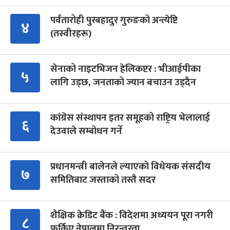
पर्वतारोही पुरबहादुर गुरुङको अन्त्येष्टि
४
(तस्वीरहरू)
सेनाको नाइटभिजन हेलिकप्टर : भीआईपीका
५
लागि उड्छ, जनताको ज्यान बचाउन उड्दैन
कांग्रेस संस्थापन इतर समूहको राष्ट्रिय भेलालाई
६
देउवाले सम्बोधन गर्ने
प्रधानमन्त्री बालेनले ल्याएको विधेयक संसदीय
७
समितिबाट जस्ताको तस्तै सदर
शैक्षिक क्रेडिट बैंक : विदेशमा अध्ययन पूरा नगरी
८
फर्किए नेपालमा निरन्तरता