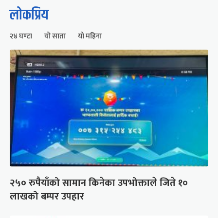
लोकप्रिय
२४ घण्टा
यो साता
यो महिना
२५० रुपैयाँको सामान किनेका उपभोक्ताले जिते १०
लाखको बम्पर उपहार