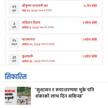
श्रीकृष्ण जन्माष्टमी व्रत
२८ दिन बाँकी
१९
-
भाद्र १९, २०८३
Sep 4, 2026
शुक्र
संविधान दिवस
१ महिना बाँकी
३
-
असोज ३, २०८३
Sep 19, 2026
शनि
घटस्थापना
२ महिना बाँकी
२५
-
असोज २५, २०८३
Oct 11, 2026
आइत
फूलपाती
२ महिना बाँकी
३१
-
असोज ३१ , २०८३
Oct 17, 2026
शनि
कार्तिक सङ्क्रान्ति
२ महिना बाँकी
१
सिफारिस
-
कार्तिक १, २०८३
Oct 18, 2026
आइत
‘सुशासन र रूपान्तरणमा चुके पनि
महानवमी
२ महिना बाँकी
३
-
शंकाको लाभ दिन सकिन्छ’
कार्तिक ३, २०८३
Oct 20, 2026
मंगल
विजयादशमी
२ महिना बाँकी