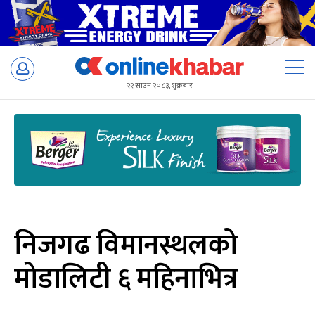
Skip
to
२२ साउन २०८३, शुक्रबार
content
निजगढ विमानस्थलको
मोडालिटी ६ महिनाभित्र