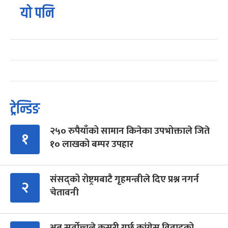
यो पनि
ट्रेन्डिङ
२५० रुपैयाँको सामान किनेका उपभोक्ताले जिते
१
१० लाखको बम्पर उपहार
संसद्को रोष्ट्रमबाटै गृहमन्त्रीले दिए प्रश्न नगर्न
२
चेतावनी
अब सर्वोच्चले कसरी गर्छ कांग्रेस विवादको