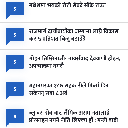
मधेशमा भयको रोटी सेक्दै सीके राउत
५
राजमार्ग दायाँबायाँका जग्गामा लाग्ने विकास
५
कर ५ प्रतिशत बिन्दु बढाइँदै
मोहन तिम्सिनाजी- मार्क्सवाद देववाणी होइन,
५
अपव्याख्या नगरौं
महानगरका १८७ सहकारीले फिर्ता दिन
५
सकेनन् सवा ८ अर्ब
ब्लु बस सेवाबाट लैंगिक असमानतालाई
४
प्रोत्साहन नगर्ने नीति लिएका हौं : मन्त्री बादी