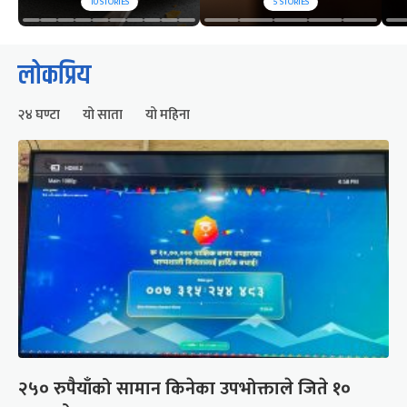
10
STORIES
5
STORIES
लोकप्रिय
२४ घण्टा
यो साता
यो महिना
२५० रुपैयाँको सामान किनेका उपभोक्ताले जिते १०