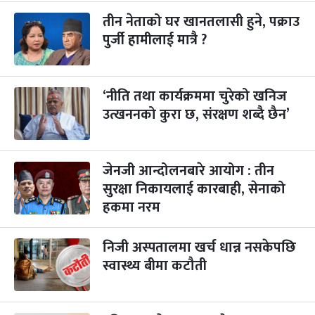
४
-
कार्तिक ४, २०८३
Oct 21, 2026
बुध
तीन नेताको घर खानतलासी हुने, पक्राउ
पुर्जी हामीलाई मात्रै ?
पापा‌ङ्कुशा एकादशी व्रत
२ महिना बाँकी
५
-
कार्तिक ५, २०८३
Oct 22, 2026
बिहि
‘नीति तथा कार्यक्रममा चुरेको खनिज
कुकुर तिहार
३ महिना बाँकी
२२
-
कार्तिक २२, २०८३
उत्खननको कुरा छ, संरक्षण शब्दै छैन’
Nov 8, 2026
आइत
गाई पूजा
३ महिना बाँकी
२३
-
कार्तिक २३, २०८३
Nov 9, 2026
सोम
जेनजी आन्दोलनबारे आयोग : तीन
सुरक्षा निकायलाई कारबाही, सेनाको
गोरुपुजा
३ महिना बाँकी
२४
हकमा नरम
-
कार्तिक २४, २०८३
Nov 10, 2026
मंगल
भाइटीका
निजी अस्पतालमा खर्च धान्न नसकेपछि
३ महिना बाँकी
२५
-
कार्तिक २५, २०८३
Nov 11, 2026
बुध
स्वास्थ्य बीमा कटौती
छठपर्व
३ महिना बाँकी
२९
-
कार्तिक २९, २०८३
Nov 15, 2026
आइत