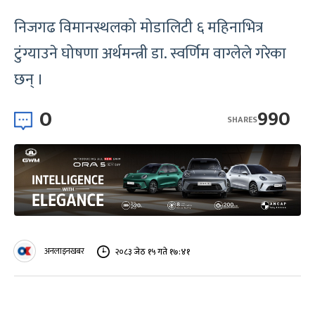
निजगढ विमानस्थलको मोडालिटी ६ महिनाभित्र
टुंग्याउने घोषणा अर्थमन्त्री डा. स्वर्णिम वाग्लेले गरेका
छन् ।
0
990
SHARES
अनलाइनखबर
२०८३ जेठ १५ गते १७:४१