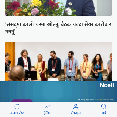
‘संसद्‍मा कालो चस्मा खोल्नू, बैठक चल्दा सेयर कारोबार
नगर्नू’
सुरक्षा रिपोर्ट : प्राज्ञिक आवरणमा तिब्बत पक्षीय भाष्य
ताजा अपडेट
ट्रेन्डिङ
प्रोफाइल
सर्च