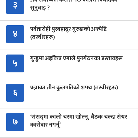
३
सुनुवाइ ?
पर्वतारोही पुरबहादुर गुरुङको अन्त्येष्टि
४
(तस्वीरहरू)
गुन्डुमा अड्किए एमाले पुनर्गठनका प्रस्तावहरू
५
प्रज्ञाका तीन कुलपतिको शपथ (तस्वीरहरू)
६
‘संसद्‍मा कालो चस्मा खोल्नू, बैठक चल्दा सेयर
७
कारोबार नगर्नू’