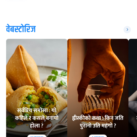
वेबस्टोरिज
सर्वप्रिय समोसा : यो
कहिले र कसले बनायो
ह्वीस्कीको कथा : किन जति
होला ?
पुरानो उति महंगो ?