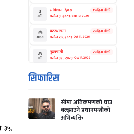
संविधान दिवस
१ महिना बाँकी
३
-
असोज ३, २०८३
Sep 19, 2026
शनि
घटस्थापना
२ महिना बाँकी
२५
-
असोज २५, २०८३
Oct 11, 2026
आइत
फूलपाती
२ महिना बाँकी
३१
-
असोज ३१ , २०८३
Oct 17, 2026
शनि
कार्तिक सङ्क्रान्ति
२ महिना बाँकी
१
सिफारिस
-
कार्तिक १, २०८३
Oct 18, 2026
आइत
महानवमी
२ महिना बाँकी
३
-
कार्तिक ३, २०८३
Oct 20, 2026
मंगल
सीमा अतिक्रमणको घाउ
बल्झाउने प्रधानमन्त्रीको
विजयादशमी
२ महिना बाँकी
४
अभिव्यक्ति
-
कार्तिक ४, २०८३
Oct 21, 2026
बुध
ो ३५,