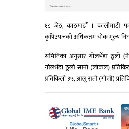
१८ जेठ, काठमाडौं । कालीमाटी
कृषिउपजको अधिकतम थोक मूल्य निर्ध
समितिका अनुसार गोलभेँडा ठूलो (ने
गोलभेँडा ठूलो सानो (लोकल) प्रतिकिल
प्रतिकिलो ३५, आलु रातो (गोलो) प्रति