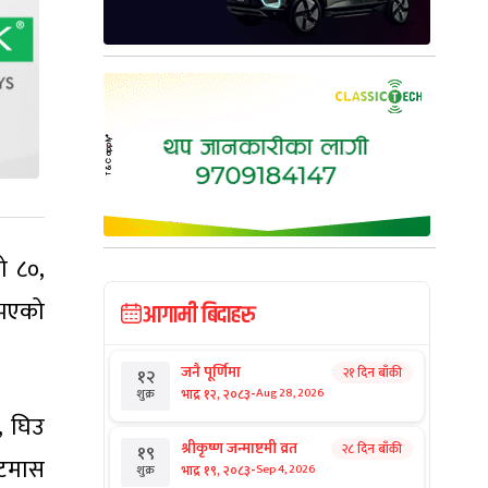
ो ८०,
म भएको
आगामी बिदाहरु
जनै पूर्णिमा
२१ दिन बाँकी
१२
-
भाद्र १२, २०८३
Aug 28, 2026
शुक्र
, घिउ
श्रीकृष्ण जन्माष्टमी व्रत
२८ दिन बाँकी
१९
भटमास
-
भाद्र १९, २०८३
Sep 4, 2026
शुक्र