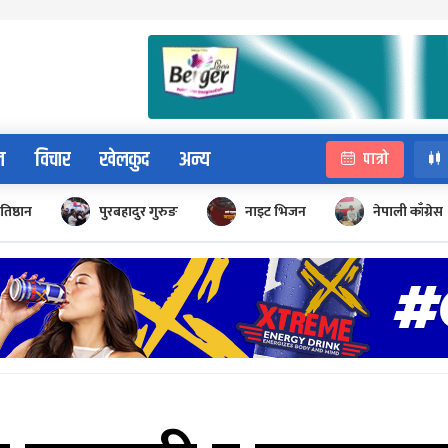
न
विचार
खेलकुद
अन्य
पात्रो
रतिष्ठान
पुरबहादुर गुरुङ
नाइट भिजन
नेपाली काँग्रेस