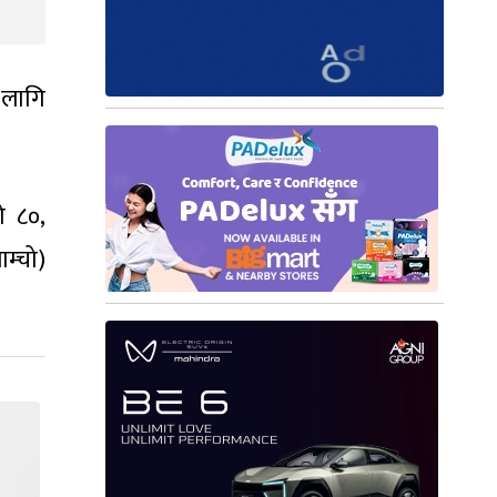
लागि
ो ८०,
म्चो)