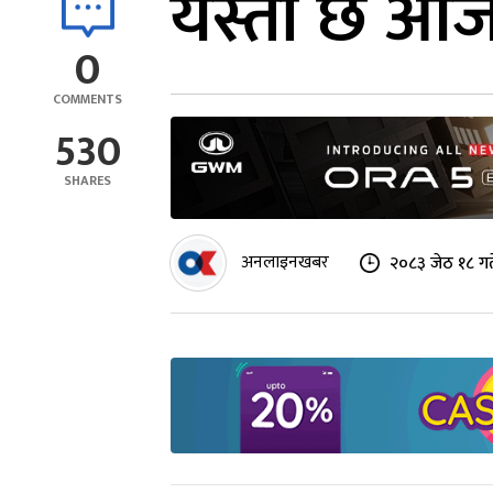
यस्तो छ आज
0
COMMENTS
530
SHARES
अनलाइनखबर
२०८३ जेठ १८ गत