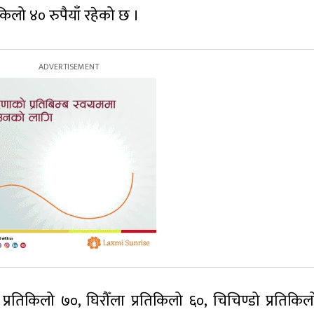
किलो ४० रुपैयाँ रहेको छ ।
रतिकिलो ७०, घिरौँला प्रतिकिलो ६०, चिचिण्डो प्रतिकिल