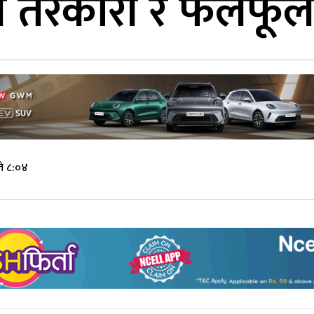
 तरकारी र फलफूल
े ८:०४