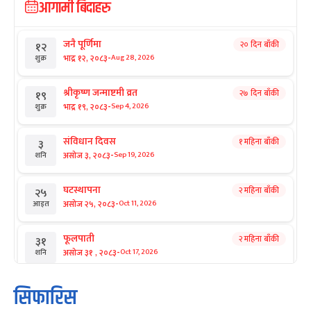
आगामी बिदाहरु
जनै पूर्णिमा
२० दिन बाँकी
१२
-
भाद्र १२, २०८३
Aug 28, 2026
शुक्र
श्रीकृष्ण जन्माष्टमी व्रत
२७ दिन बाँकी
१९
-
भाद्र १९, २०८३
Sep 4, 2026
शुक्र
संविधान दिवस
१ महिना बाँकी
३
-
असोज ३, २०८३
Sep 19, 2026
शनि
घटस्थापना
२ महिना बाँकी
२५
-
असोज २५, २०८३
Oct 11, 2026
आइत
फूलपाती
२ महिना बाँकी
३१
-
असोज ३१ , २०८३
Oct 17, 2026
शनि
कार्तिक सङ्क्रान्ति
२ महिना बाँकी
१
सिफारिस
-
कार्तिक १, २०८३
Oct 18, 2026
आइत