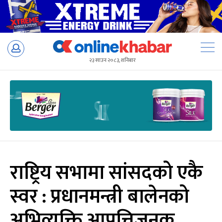
Skip
to
२३ साउन २०८३, शनिबार
content
राष्ट्रिय सभामा सांसदको एकै
स्वर : प्रधानमन्त्री बालेनको
अभिव्यक्ति आपत्तिजनक