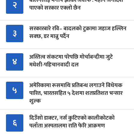
बालेनलाई मनीष झाको जवाफ : महान जनादेश
२
पाएको सरकार एक्लो छैन
सरकारबारे रवि– बादलको टुक्रामा जहाज हल्लिन
३
सक्छ, डर मान्नु पर्दैन
अस्तित्व संकटमा परेपछि मोर्चाबन्दीमा जुटे
४
मधेशी-पहिचानवादी दल
अमेरिकामा रूसमाथि प्रतिबन्ध लगाउने विधेयक
५
पारित, भारतसहित ५ देशमा शतप्रतिशत भन्सार
शुल्क
दिउँसो डाक्टर, नर्स कुटिएको कालीकोटको
६
पलाँता अस्पतालमा राति फेरि आक्रमण