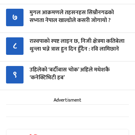
मुगल आक्रमणले तहसनहस सिम्रौनगढको
७
सभ्यता नेपाल खाल्डोले कसरी जोगायो ?
रास्वपाको स्पष्ट लाइन छ, निजी क्षेत्रमा कतिबेला
८
थुन्ला भन्ने त्रास हुन दिन हुँदैन : रवि लामिछाने
उहिलेको ‘बर्दीबास चोक’ अहिले मधेशकै
९
‘कनेक्टिभिटी हब’
Advertisment