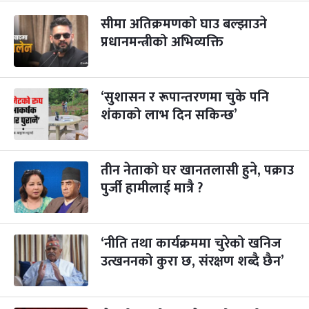
सीमा अतिक्रमणको घाउ बल्झाउने
महानवमी
२ महिना बाँकी
३
-
प्रधानमन्त्रीको अभिव्यक्ति
कार्तिक ३, २०८३
Oct 20, 2026
मंगल
विजयादशमी
२ महिना बाँकी
४
-
कार्तिक ४, २०८३
Oct 21, 2026
बुध
‘सुशासन र रूपान्तरणमा चुके पनि
शंकाको लाभ दिन सकिन्छ’
पापा‌ङ्कुशा एकादशी व्रत
२ महिना बाँकी
५
-
कार्तिक ५, २०८३
Oct 22, 2026
बिहि
तीन नेताको घर खानतलासी हुने, पक्राउ
कुकुर तिहार
३ महिना बाँकी
२२
-
कार्तिक २२, २०८३
पुर्जी हामीलाई मात्रै ?
Nov 8, 2026
आइत
गाई पूजा
३ महिना बाँकी
२३
-
कार्तिक २३, २०८३
Nov 9, 2026
सोम
‘नीति तथा कार्यक्रममा चुरेको खनिज
उत्खननको कुरा छ, संरक्षण शब्दै छैन’
गोरुपुजा
३ महिना बाँकी
२४
-
कार्तिक २४, २०८३
Nov 10, 2026
मंगल