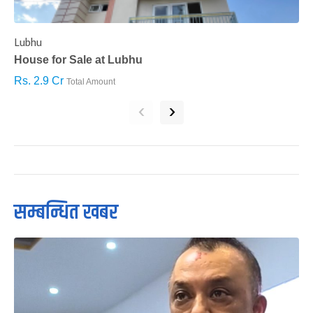
Lubhu
C
House for Sale at Lubhu
H
Rs. 2.9 Cr
R
Total Amount
‹
›
सम्बन्धित खबर