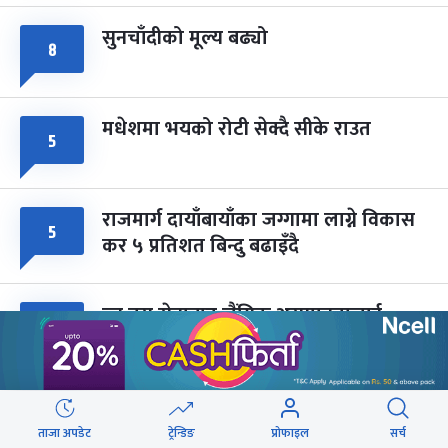
सुनचाँदीको मूल्य बढ्यो
८
मधेशमा भयको रोटी सेक्दै सीके राउत
५
राजमार्ग दायाँबायाँका जग्गामा लाग्ने विकास
५
कर ५ प्रतिशत बिन्दु बढाइँदै
ब्लु बस सेवाबाट लैंगिक असमानतालाई
४
प्रोत्साहन नगर्ने नीति लिएका हौं : मन्त्री बादी
एमाले महासचिवको दाबी- रास्वपाको पतन
३
उदय जत्तिकै छिटो हुन्छ
ताजा अपडेट
ट्रेन्डिङ
प्रोफाइल
सर्च