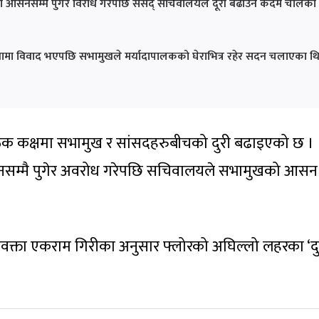
सनसम्मै पुगेर विरोध गरेपछि संसद् सचिवालयले दूरी बढाउने कदम चालेको 
क्रियामा विवाद भएपछि सभामुखले मर्यादापालकको घेराभित्र रहेर सदन चलाएका थ
बैठक कक्षमा सभामुख र सांसदहरुबीचको दुरी बढाइएको छ ।
म्मै पुगेर अवरोध गरेपछि सचिवालयले सभामुखको आसन
्ता एकराम गिरीका अनुसार फ्लोरको अघिल्लो लहरका ‘दुई