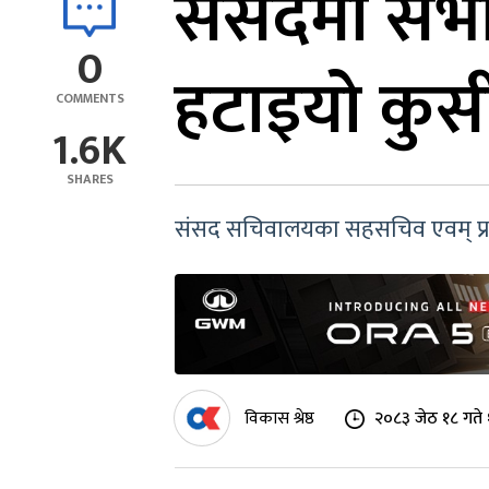
संसदमा सभा
0
हटाइयो कुर्
COMMENTS
1.6K
SHARES
संसद सचिवालयका सहसचिव एवम् प्रव
विकास श्रेष्ठ
२०८३ जेठ १८ गते