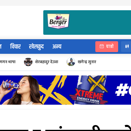
न
विचार
खेलकुद
अन्य
पात्रो
गगन थापा
शेरबहादुर देउवा
खगेन्द्र सुनार