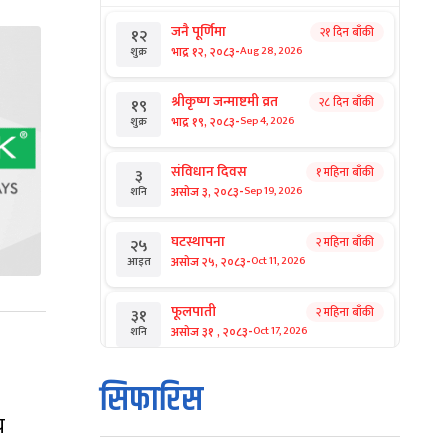
जनै पूर्णिमा
२१ दिन बाँकी
१२
-
भाद्र १२, २०८३
Aug 28, 2026
शुक्र
श्रीकृष्ण जन्माष्टमी व्रत
२८ दिन बाँकी
१९
-
भाद्र १९, २०८३
Sep 4, 2026
शुक्र
संविधान दिवस
१ महिना बाँकी
३
-
असोज ३, २०८३
Sep 19, 2026
शनि
घटस्थापना
२ महिना बाँकी
२५
-
असोज २५, २०८३
Oct 11, 2026
आइत
फूलपाती
२ महिना बाँकी
३१
-
असोज ३१ , २०८३
Oct 17, 2026
शनि
कार्तिक सङ्क्रान्ति
२ महिना बाँकी
१
सिफारिस
-
कार्तिक १, २०८३
Oct 18, 2026
आइत
य