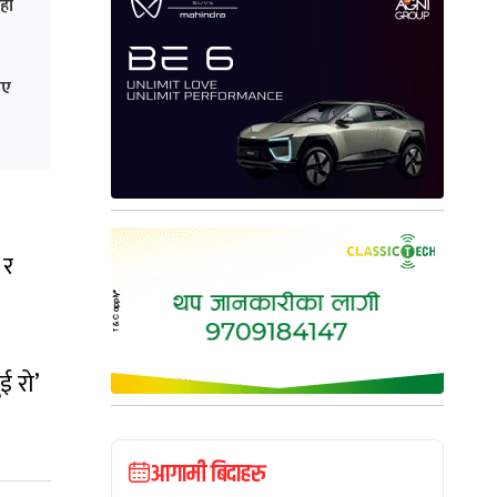
हो
िए
 र
 रो’
आगामी बिदाहरु