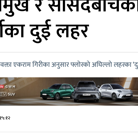
मुख र सांसदबीचको 
सीका दुई लहर
क्ता एकराम गिरीका अनुसार फ्लोरको अघिल्लो लहरका ‘दु
 १५:१२