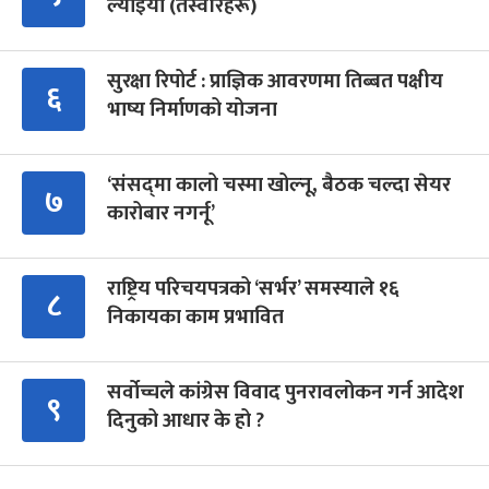
ल्याइयो (तस्वीरहरू)
सुरक्षा रिपोर्ट : प्राज्ञिक आवरणमा तिब्बत पक्षीय
६
भाष्य निर्माणको योजना
‘संसद्‍मा कालो चस्मा खोल्नू, बैठक चल्दा सेयर
७
कारोबार नगर्नू’
राष्ट्रिय परिचयपत्रको ‘सर्भर’ समस्याले १६
८
निकायका काम प्रभावित
सर्वोच्चले कांग्रेस विवाद पुनरावलोकन गर्न आदेश
९
दिनुको आधार के हो ?