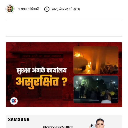
नारायण अधिकारी
२०८३ जेठ २१ गते २१:३२