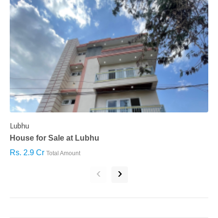
Lubhu
C
House for Sale at Lubhu
H
Rs. 2.9 Cr
R
Total Amount
‹
›