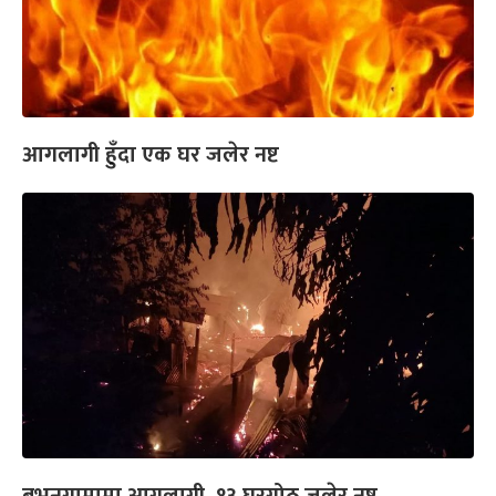
आगलागी हुँदा एक घर जलेर नष्ट
बभनगामामा आगलागी, १३ घरगोठ जलेर नष्ट