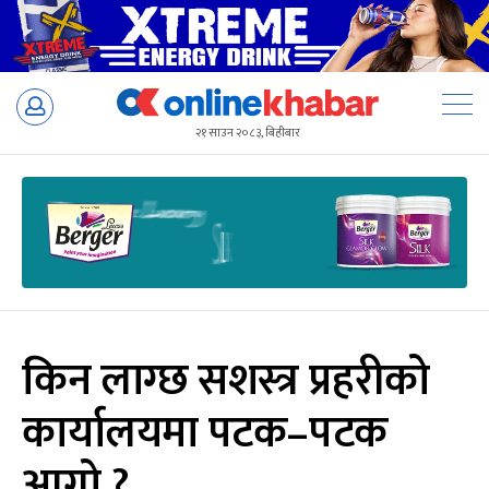
Skip
to
२१ साउन २०८३, बिहीबार
content
किन लाग्छ सशस्त्र प्रहरीको
कार्यालयमा पटक–पटक
आगो ?