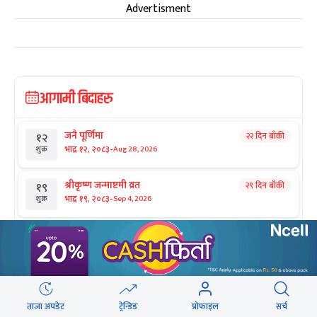
Advertisment
आगामी बिदाहरु
जनै पूर्णिमा
२२ दिन बाँकी
१२
-
भाद्र १२, २०८३
Aug 28, 2026
शुक्र
श्रीकृष्ण जन्माष्टमी व्रत
२९ दिन बाँकी
१९
-
भाद्र १९, २०८३
Sep 4, 2026
शुक्र
संविधान दिवस
१ महिना बाँकी
३
-
असोज ३, २०८३
Sep 19, 2026
शनि
घटस्थापना
२ महिना बाँकी
२५
-
असोज २५, २०८३
Oct 11, 2026
आइत
ताजा अपडेट
ट्रेन्डिङ
प्रोफाइल
सर्च