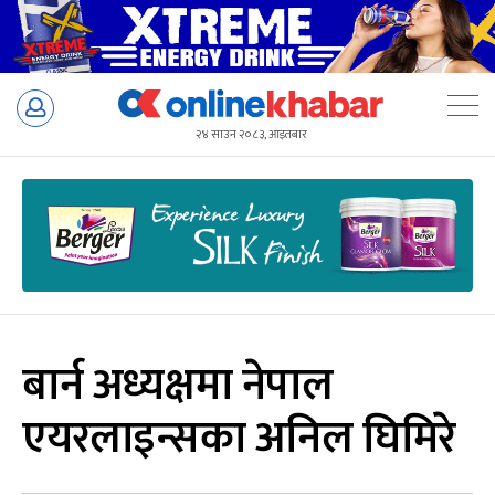
Skip
to
२४ साउन २०८३, आइतबार
content
बार्न अध्यक्षमा नेपाल
एयरलाइन्सका अनिल घिमिरे