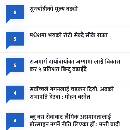
सुनचाँदीको मूल्य बढ्यो
८
मधेशमा भयको रोटी सेक्दै सीके राउत
५
राजमार्ग दायाँबायाँका जग्गामा लाग्ने विकास
५
कर ५ प्रतिशत बिन्दु बढाइँदै
सर्वोच्चले गगनलाई चड्कन दियो, अबको
४
सभापति देउवा : मोहन बस्नेत
ब्लु बस सेवाबाट लैंगिक असमानतालाई
४
प्रोत्साहन नगर्ने नीति लिएका हौं : मन्त्री बादी