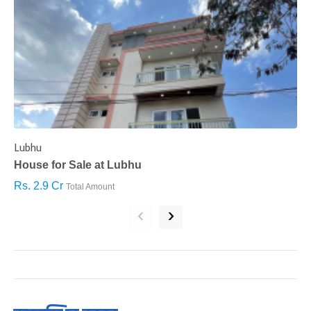
Lubhu
C
House for Sale at Lubhu
H
Rs. 2.9 Cr
R
Total Amount
‹
›