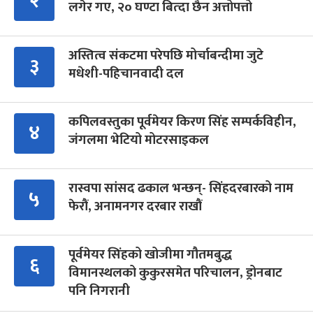
२
लगेर गए, २० घण्टा बित्दा छैन अत्तोपत्तो
अस्तित्व संकटमा परेपछि मोर्चाबन्दीमा जुटे
३
मधेशी-पहिचानवादी दल
कपिलवस्तुका पूर्वमेयर किरण सिंह सम्पर्कविहीन,
४
जंगलमा भेटियो मोटरसाइकल
रास्वपा सांसद ढकाल भन्छन्- सिंहदरबारको नाम
५
फेरौं, अनामनगर दरबार राखौं
पूर्वमेयर सिंहको खोजीमा गौतमबुद्ध
६
विमानस्थलको कुकुरसमेत परिचालन, ड्रोनबाट
पनि निगरानी