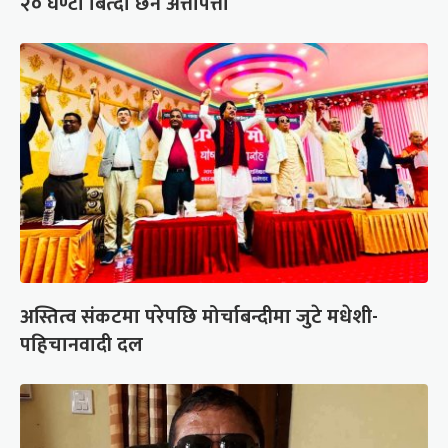
२० घण्टा बित्दा छैन अत्तोपत्तो
अस्तित्व संकटमा परेपछि मोर्चाबन्दीमा जुटे मधेशी-
पहिचानवादी दल