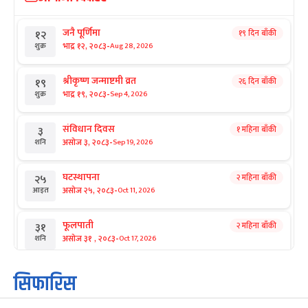
जनै पूर्णिमा
१९ दिन बाँकी
१२
-
भाद्र १२, २०८३
Aug 28, 2026
शुक्र
श्रीकृष्ण जन्माष्टमी व्रत
२६ दिन बाँकी
१९
-
भाद्र १९, २०८३
Sep 4, 2026
शुक्र
संविधान दिवस
१ महिना बाँकी
३
-
असोज ३, २०८३
Sep 19, 2026
शनि
घटस्थापना
२ महिना बाँकी
२५
-
असोज २५, २०८३
Oct 11, 2026
आइत
फूलपाती
२ महिना बाँकी
३१
-
असोज ३१ , २०८३
Oct 17, 2026
शनि
कार्तिक सङ्क्रान्ति
२ महिना बाँकी
१
सिफारिस
-
कार्तिक १, २०८३
Oct 18, 2026
आइत