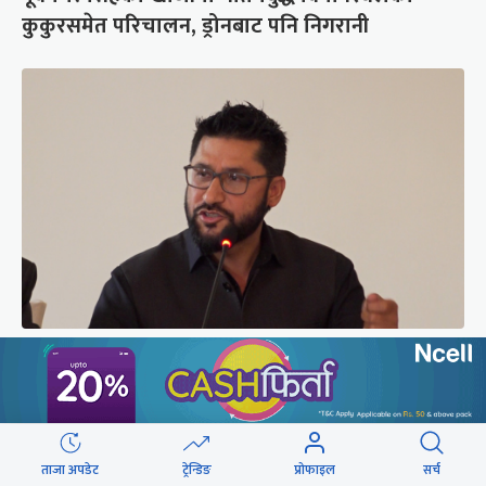
कुकुरसमेत परिचालन, ड्रोनबाट पनि निगरानी
सरकारबारे रवि– बादलको टुक्रामा जहाज हल्लिन सक्छ,
डर मान्नु पर्दैन
ताजा अपडेट
ट्रेन्डिङ
प्रोफाइल
सर्च