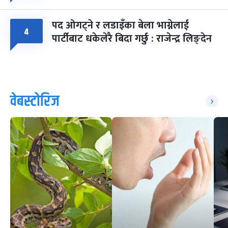
पद ओगट्ने र लडाइँका बेला भाग्नेलाई
४
पार्टीबाट धकेलेरै बिदा गर्छु : राजेन्द्र लिङ्देन
वेबस्टोरिज