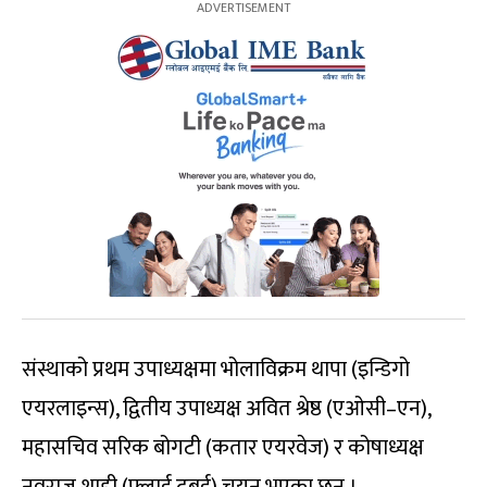
संस्थाको प्रथम उपाध्यक्षमा भोलाविक्रम थापा (इन्डिगो
एयरलाइन्स), द्वितीय उपाध्यक्ष अवित श्रेष्ठ (एओसी–एन),
महासचिव सरिक बोगटी (कतार एयरवेज) र कोषाध्यक्ष
नवराज शाही (फ्लाई दुबई) चयन भएका छन् ।