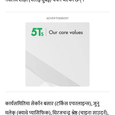
कार्यसमितिमा सेर्कान बसार (टर्किस एयरलाइन्स), जुनु
मलेकु (क्याथे प्यासिफिक), धिरजचन्द्र श्रेष्ठ (चाइना साउदर्न),