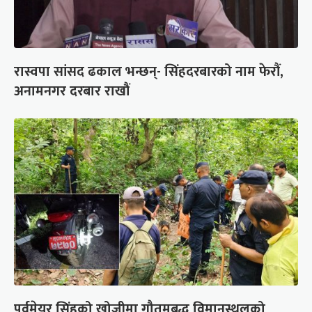
रास्वपा सांसद ढकाल भन्छन्- सिंहदरबारको नाम फेरौं,
अनामनगर दरबार राखौं
पूर्वमेयर सिंहको खोजीमा गौतमबुद्ध विमानस्थलको