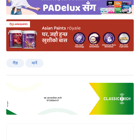
गैँडा
मार्ने