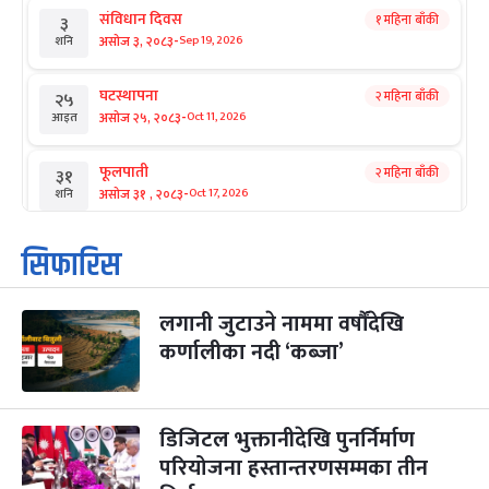
संविधान दिवस
१ महिना बाँकी
३
-
असोज ३, २०८३
Sep 19, 2026
शनि
घटस्थापना
२ महिना बाँकी
२५
-
असोज २५, २०८३
Oct 11, 2026
आइत
फूलपाती
२ महिना बाँकी
३१
-
असोज ३१ , २०८३
Oct 17, 2026
शनि
कार्तिक सङ्क्रान्ति
२ महिना बाँकी
१
सिफारिस
-
कार्तिक १, २०८३
Oct 18, 2026
आइत
लगानी जुटाउने नाममा वर्षौंदेखि
महानवमी
२ महिना बाँकी
३
-
कर्णालीका नदी ‘कब्जा’
कार्तिक ३, २०८३
Oct 20, 2026
मंगल
विजयादशमी
२ महिना बाँकी
४
-
कार्तिक ४, २०८३
Oct 21, 2026
बुध
डिजिटल भुक्तानीदेखि पुनर्निर्माण
परियोजना हस्तान्तरणसम्मका तीन
पापा‌ङ्कुशा एकादशी व्रत
२ महिना बाँकी
५