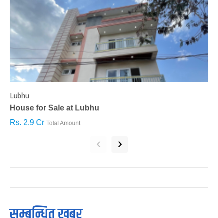
Lubhu
C
House for Sale at Lubhu
H
Rs. 2.9 Cr
R
Total Amount
‹
›
सम्बन्धित खबर