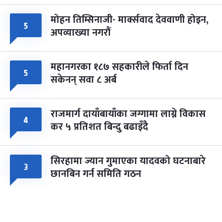
मोहन तिम्सिनाजी- मार्क्सवाद देववाणी होइन,
५
अपव्याख्या नगरौं
महानगरका १८७ सहकारीले फिर्ता दिन
५
सकेनन् सवा ८ अर्ब
राजमार्ग दायाँबायाँका जग्गामा लाग्ने विकास
४
कर ५ प्रतिशत बिन्दु बढाइँदै
सिरहामा ज्यान गुमाएका यादवको घटनाबारे
३
छानबिन गर्न समिति गठन