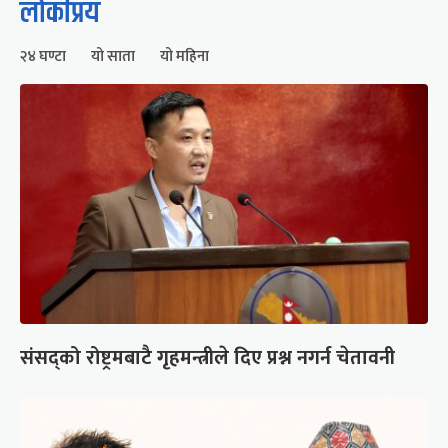
लोकप्रिय
२४ घण्टा
यो साता
यो महिना
संसद्को रोष्ट्रमबाटै गृहमन्त्रीले दिए प्रश्न नगर्न चेतावनी