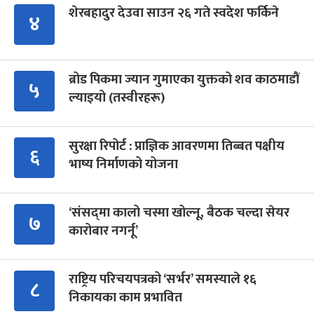
शेरबहादुर देउवा साउन २६ गते स्वदेश फर्किने
४
ब्रोड पिकमा ज्यान गुमाएका युक्तको शव काठमाडौं
५
ल्याइयो (तस्वीरहरू)
सुरक्षा रिपोर्ट : प्राज्ञिक आवरणमा तिब्बत पक्षीय
६
भाष्य निर्माणको योजना
‘संसद्‍मा कालो चस्मा खोल्नू, बैठक चल्दा सेयर
७
कारोबार नगर्नू’
राष्ट्रिय परिचयपत्रको ‘सर्भर’ समस्याले १६
८
निकायका काम प्रभावित