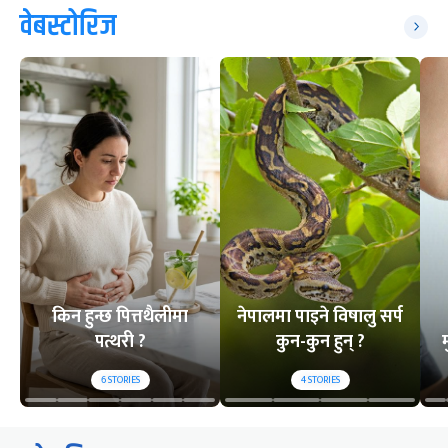
वेबस्टोरिज
किन हुन्छ पित्तथैलीमा
नेपालमा पाइने विषालु सर्प
पत्थरी ?
कुन-कुन हुन् ?
म
6
STORIES
4
STORIES