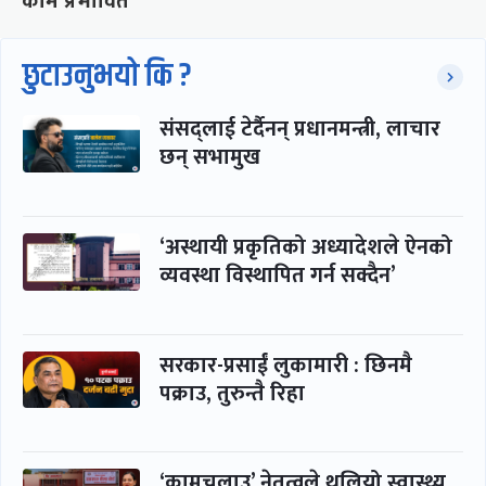
काम प्रभावित
छुटाउनुभयो कि ?
संसद्लाई टेर्दैनन् प्रधानमन्त्री, लाचार
छन् सभामुख
‘अस्थायी प्रकृतिको अध्यादेशले ऐनको
व्यवस्था विस्थापित गर्न सक्दैन’
सरकार-प्रसाईं लुकामारी : छिनमै
पक्राउ, तुरुन्तै रिहा
‘कामचलाउ’ नेतृत्वले थलियो स्वास्थ्य