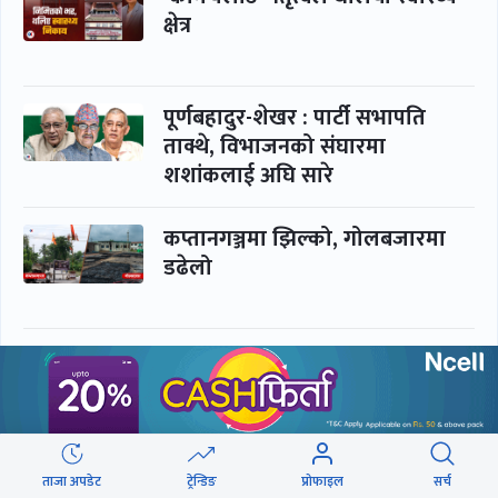
क्षेत्र
पूर्णबहादुर-शेखर : पार्टी सभापति
ताक्थे, विभाजनको संघारमा
शशांकलाई अघि सारे
कप्तानगञ्जमा झिल्को, गोलबजारमा
डढेलो
आकस्मिक कक्ष चिकित्सकमाथि
हातपातको ‘हटस्पट’
नपढी ‘पास’, नपढाइ ‘गुणस्तर’
ताजा अपडेट
ट्रेन्डिङ
प्रोफाइल
सर्च