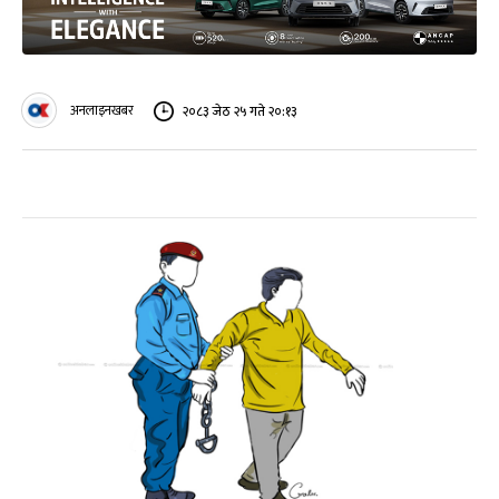
अनलाइनखबर
२०८३ जेठ २५ गते २०:१३