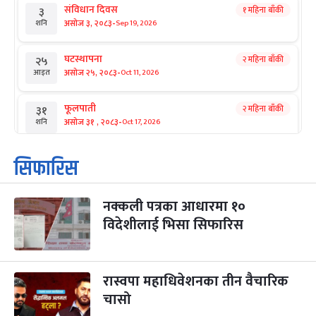
संविधान दिवस
१ महिना बाँकी
३
-
असोज ३, २०८३
Sep 19, 2026
शनि
घटस्थापना
२ महिना बाँकी
२५
-
असोज २५, २०८३
Oct 11, 2026
आइत
फूलपाती
२ महिना बाँकी
३१
-
असोज ३१ , २०८३
Oct 17, 2026
शनि
कार्तिक सङ्क्रान्ति
२ महिना बाँकी
१
सिफारिस
-
कार्तिक १, २०८३
Oct 18, 2026
आइत
नक्कली पत्रका आधारमा १०
महानवमी
२ महिना बाँकी
३
-
विदेशीलाई भिसा सिफारिस
कार्तिक ३, २०८३
Oct 20, 2026
मंगल
विजयादशमी
२ महिना बाँकी
४
-
कार्तिक ४, २०८३
Oct 21, 2026
बुध
रास्वपा महाधिवेशनका तीन वैचारिक
चासो
पापा‌ङ्कुशा एकादशी व्रत
२ महिना बाँकी
५