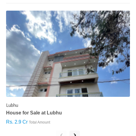
Lubhu
C
House for Sale at Lubhu
H
Rs. 2.9 Cr
R
Total Amount
‹
›