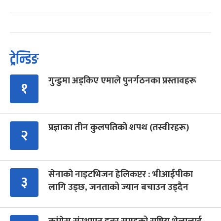
ट्रेन्डिङ
गुन्डुमा अड्किए एमाले पुनर्गठनका प्रस्तावहरू
१
प्रज्ञाका तीन कुलपतिको शपथ (तस्वीरहरू)
२
सेनाको नाइटभिजन हेलिकप्टर : भीआईपीका
३
लागि उड्छ, जनताको ज्यान बचाउन उड्दैन