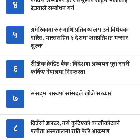
कांग्रेस संस्थापन इतर समूहको राष्ट्रिय भेलालाई
४
देउवाले सम्बोधन गर्ने
अमेरिकामा रूसमाथि प्रतिबन्ध लगाउने विधेयक
५
पारित, भारतसहित ५ देशमा शतप्रतिशत भन्सार
शुल्क
शैक्षिक क्रेडिट बैंक : विदेशमा अध्ययन पूरा नगरी
६
फर्किए नेपालमा निरन्तरता
संसद्‍मा रास्वपा सांसदले खोजे सरकार
७
दिउँसो डाक्टर, नर्स कुटिएको कालीकोटको
८
पलाँता अस्पतालमा राति फेरि आक्रमण