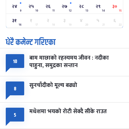
२४
-
२४
२५
२६
२७
२८
२९
३०
फाल्गुन २४, २०८३
Mar 8, 2027
सोम
9
10
11
12
13
14
15
३१
ग्याल्पो ल्होसार
१
२
३
४
५
६
७ महिना बाँकी
२५
-
फाल्गुन २५, २०८३
Mar 9, 2027
मंगल
16
17
18
19
20
21
22
धेरै कमेन्ट गरिएका
पूर्णिमा व्रत
७ महिना बाँकी
७
-
चैत्र ७, २०८३
Mar 21, 2027
आइत
बाम माछाको रहस्यमय जीवन : नदीका
फागुपूर्णिमा
१०
७ महिना बाँकी
८
पाहुना, समुद्रका सन्तान
-
चैत्र ८, २०८३
Mar 22, 2027
सोम
सुनचाँदीको मूल्य बढ्यो
८
मधेशमा भयको रोटी सेक्दै सीके राउत
५