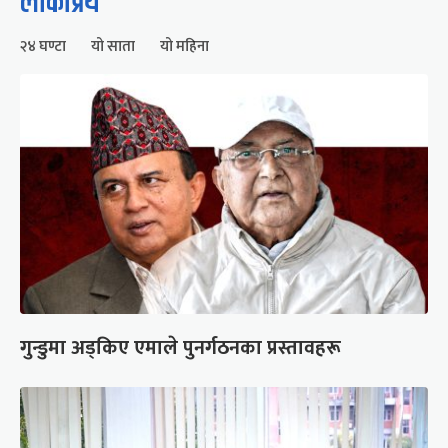
लोकप्रिय
२४ घण्टा
यो साता
यो महिना
गुन्डुमा अड्किए एमाले पुनर्गठनका प्रस्तावहरू