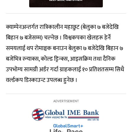
क्याम्पेनअन्तर्गत रात्रिकालीन महाछुट (बेलुका ७ बजेदेखि
बिहान ७ बजेसम्म) चल्नेछ । विश्वकपका खेलहरू हेर्ने
समयलाई थप रोमाञ्चक बनाउन बेलुका ७ बजेदेखि बिहान ७
बजेभित्र स्न्याक्स, कोल्ड ड्रिन्क्स, आइसक्रिम तथा दैनिक
उपभोग्य सामग्री अर्डर गर्दा ग्राहकलाई १० प्रतिशतसम्म सिधै
वर्ल्डकप डिस्काउन्ट उपलब्ध हुनेछ ।