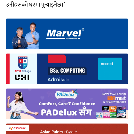
उनीहरूको घरमा पुर्‍याइनेछ।’