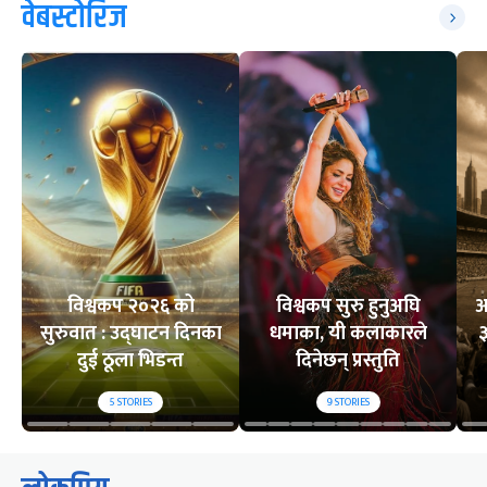
वेबस्टोरिज
विश्वकप २०२६ को
विश्वकप सुरु हुनुअघि
अ
सुरुवात : उद्घाटन दिनका
धमाका, यी कलाकारले
३
दुई ठूला भिडन्त
दिनेछन् प्रस्तुति
5
STORIES
9
STORIES