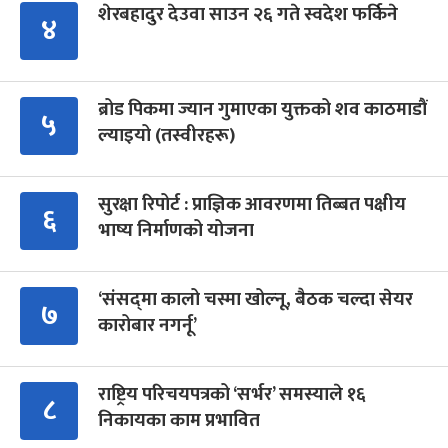
शेरबहादुर देउवा साउन २६ गते स्वदेश फर्किने
४
ब्रोड पिकमा ज्यान गुमाएका युक्तको शव काठमाडौं
५
ल्याइयो (तस्वीरहरू)
सुरक्षा रिपोर्ट : प्राज्ञिक आवरणमा तिब्बत पक्षीय
६
भाष्य निर्माणको योजना
‘संसद्‍मा कालो चस्मा खोल्नू, बैठक चल्दा सेयर
७
कारोबार नगर्नू’
राष्ट्रिय परिचयपत्रको ‘सर्भर’ समस्याले १६
८
निकायका काम प्रभावित