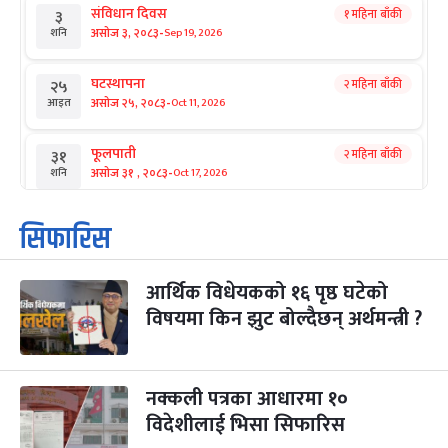
संविधान दिवस
१ महिना बाँकी
३
-
असोज ३, २०८३
Sep 19, 2026
शनि
घटस्थापना
२ महिना बाँकी
२५
-
असोज २५, २०८३
Oct 11, 2026
आइत
फूलपाती
२ महिना बाँकी
३१
-
असोज ३१ , २०८३
Oct 17, 2026
शनि
कार्तिक सङ्क्रान्ति
२ महिना बाँकी
१
सिफारिस
-
कार्तिक १, २०८३
Oct 18, 2026
आइत
आर्थिक विधेयकको १६ पृष्ठ घटेको
महानवमी
२ महिना बाँकी
३
-
विषयमा किन झुट बोल्दैछन् अर्थमन्त्री ?
कार्तिक ३, २०८३
Oct 20, 2026
मंगल
विजयादशमी
२ महिना बाँकी
४
-
कार्तिक ४, २०८३
Oct 21, 2026
बुध
नक्कली पत्रका आधारमा १०
विदेशीलाई भिसा सिफारिस
पापा‌ङ्कुशा एकादशी व्रत
२ महिना बाँकी
५