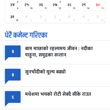
२४
२४
२५
२६
२७
२८
२९
३०
-
फाल्गुन २४, २०८३
Mar 8, 2027
सोम
9
10
11
12
13
14
15
३१
१
२
३
४
५
६
ग्याल्पो ल्होसार
७ महिना बाँकी
२५
-
16
17
18
19
20
21
22
फाल्गुन २५, २०८३
Mar 9, 2027
मंगल
धेरै कमेन्ट गरिएका
पूर्णिमा व्रत
७ महिना बाँकी
७
-
चैत्र ७, २०८३
Mar 21, 2027
आइत
बाम माछाको रहस्यमय जीवन : नदीका
९
फागुपूर्णिमा
७ महिना बाँकी
८
पाहुना, समुद्रका सन्तान
-
चैत्र ८, २०८३
Mar 22, 2027
सोम
सुनचाँदीको मूल्य बढ्यो
८
मधेशमा भयको रोटी सेक्दै सीके राउत
५