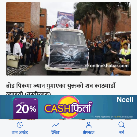
ब्रोड पिकमा ज्यान गुमाएका युक्तको शव काठमाडौं
ल्याइयो (तस्वीरहरू)
ताजा अपडेट
ट्रेन्डिङ
प्रोफाइल
सर्च