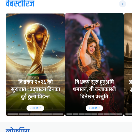
वेबस्टोरिज
विश्वकप २०२६ को
विश्वकप सुरु हुनुअघि
अ
सुरुवात : उद्घाटन दिनका
धमाका, यी कलाकारले
३
दुई ठूला भिडन्त
दिनेछन् प्रस्तुति
5
STORIES
9
STORIES