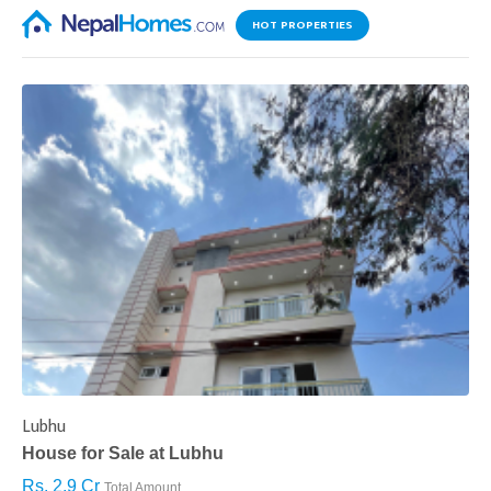
HOT PROPERTIES
Lubhu
C
House for Sale at Lubhu
H
Rs. 2.9 Cr
R
Total Amount