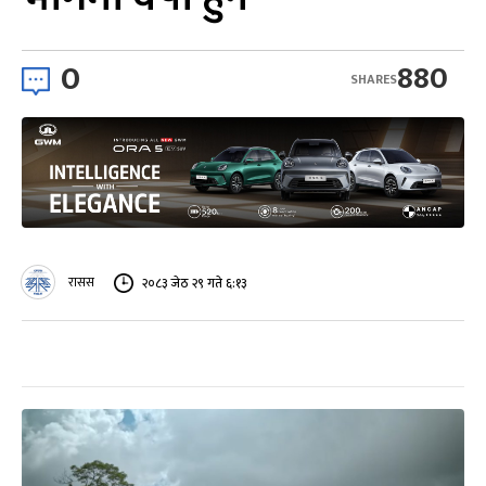
0
880
SHARES
रासस
२०८३ जेठ २९ गते ६:१३