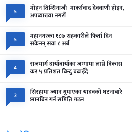
मोहन तिम्सिनाजी- मार्क्सवाद देववाणी होइन,
५
अपव्याख्या नगरौं
महानगरका १८७ सहकारीले फिर्ता दिन
५
सकेनन् सवा ८ अर्ब
राजमार्ग दायाँबायाँका जग्गामा लाग्ने विकास
४
कर ५ प्रतिशत बिन्दु बढाइँदै
सिरहामा ज्यान गुमाएका यादवको घटनाबारे
३
छानबिन गर्न समिति गठन