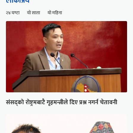
लोकप्रिय
२४ घण्टा
यो साता
यो महिना
संसद्को रोष्ट्रमबाटै गृहमन्त्रीले दिए प्रश्न नगर्न चेतावनी