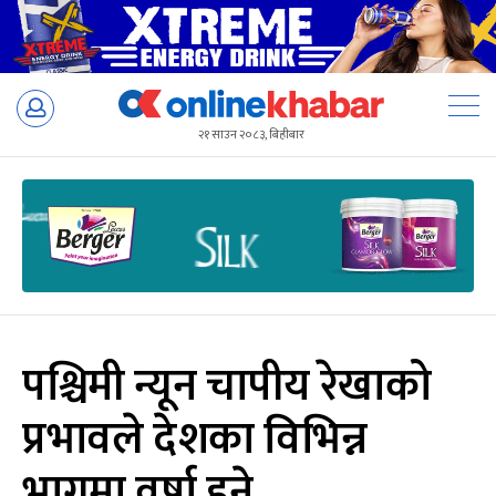
Skip
to
२१ साउन २०८३, बिहीबार
content
पश्चिमी न्यून चापीय रेखाको
प्रभावले देशका विभिन्न
भागमा वर्षा हुने