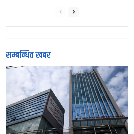
‹
›
सम्बन्धित खबर